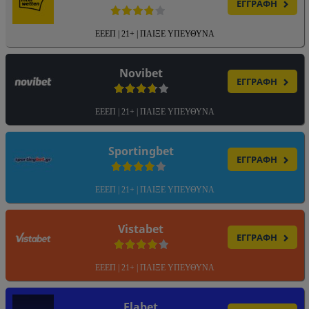
ΕΓΓΡΑΦΗ
ΕΕΕΠ | 21+ | ΠΑΙΞΕ ΥΠΕΥΘΥΝΑ
Novibet
ΕΓΓΡΑΦΗ
ΕΕΕΠ | 21+ | ΠΑΙΞΕ ΥΠΕΥΘΥΝΑ
Sportingbet
ΕΓΓΡΑΦΗ
ΕΕΕΠ | 21+ | ΠΑΙΞΕ ΥΠΕΥΘΥΝΑ
Vistabet
ΕΓΓΡΑΦΗ
ΕΕΕΠ | 21+ | ΠΑΙΞΕ ΥΠΕΥΘΥΝΑ
Elabet