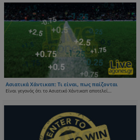
Ασιατικά Χάντικαπ: Τι είναι, πως παίζονται
Είναι γεγονός ότι το Ασιατικό Χάντικαπ αποτελεί...