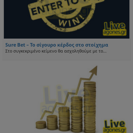
Sure Bet – Το σίγουρο κέρδος στο στοίχημα
Στο συγκεκριμένο κείμενο θα ασχοληθούμε με το...