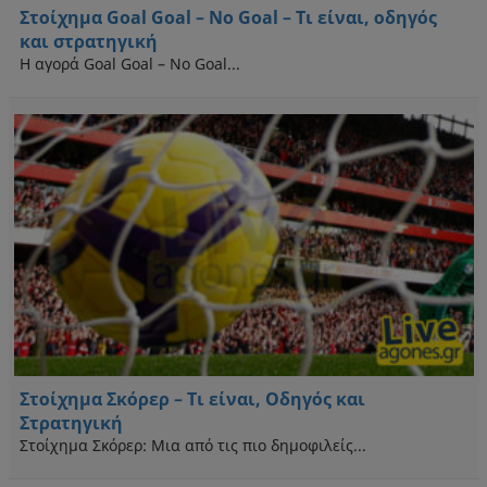
Στοίχημα Goal Goal – No Goal – Τι είναι, οδηγός
και στρατηγική
Η αγορά Goal Goal – No Goal...
Στοίχημα Σκόρερ – Τι είναι, Οδηγός και
Στρατηγική
Στοίχημα Σκόρερ: Μια από τις πιο δημοφιλείς...