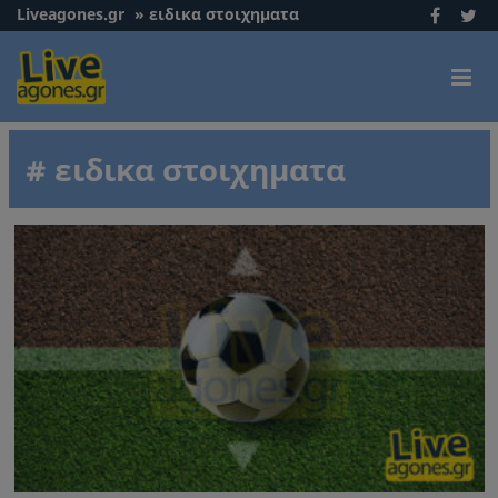
Liveagones.gr
»
ειδικα στοιχηματα
# ειδικα στοιχηματα