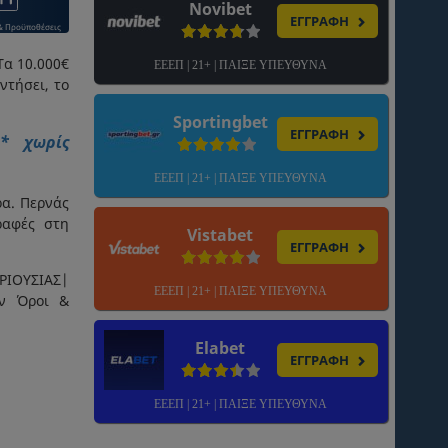
Novibet
ΕΓΓΡΑΦΗ
& Προϋποθέσεις
Τα 10.000€
ΕΕΕΠ | 21+ | ΠΑΙΞΕ ΥΠΕΥΘΥΝΑ
ντήσει, το
Sportingbet
ΕΓΓΡΑΦΗ
* χωρίς
ΕΕΕΠ | 21+ | ΠΑΙΞΕ ΥΠΕΥΘΥΝΑ
ρα. Περνάς
ραφές στη
Vistabet
ΕΓΓΡΑΦΗ
ΡΙΟΥΣΙΑΣ|
ΕΕΕΠ | 21+ | ΠΑΙΞΕ ΥΠΕΥΘΥΝΑ
ν Όροι &
Elabet
ΕΓΓΡΑΦΗ
ΕΕΕΠ | 21+ | ΠΑΙΞΕ ΥΠΕΥΘΥΝΑ