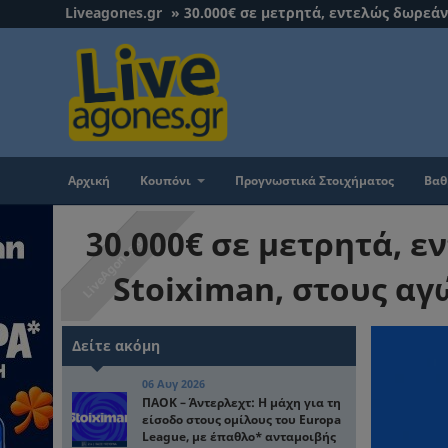
Liveagones.gr
»
30.000€ σε μετρητά, εντελώς δωρεάν
Αρχική
Κουπόνι
Προγνωστικά Στοιχήματος
Βαθ
30.000€ σε μετρητά, 
Stoiximan, στους α
Δείτε ακόμη
06 Αυγ 2026
ΠΑΟΚ – Άντερλεχτ: Η μάχη για τη
είσοδο στους ομίλους του Europa
League, με έπαθλο* ανταμοιβής