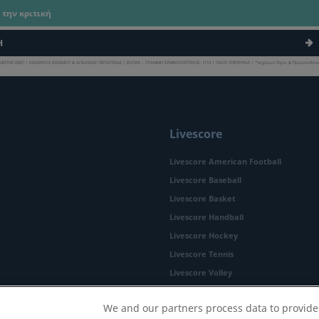
 την κριτική
Η
ΜΙΣΤΗΣ ΕΕΕΠ | ΚΙΝΔΥΝΟΣ ΕΘΙΣΜΟΥ & ΑΠΩΛΕΙΑΣ ΠΕΡΙΟΥΣΙΑΣ | ΕΟΠΑΕ – ΓΡΑΜΜΗ ΣΥΜΒΟΥΛΕΥΤΙΚΗΣ: 1114 | ΠΑΙΞΕ ΥΠΕΥΘΥΝΑ | *Ισχύουν Όροι & Προϋποθέσε
Livescore
Livescore American Football
Livescore Baseball
Livescore Basket
Livescore Handball
Livescore Hockey
Livescore Tennis
Livescore Volley
Livescore Ποδοσφαίρου
We and our partners process data to provide