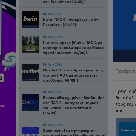
στη Stoiximan (06/08)!
06 Αυγ 2026
bwin: ΠΑΟΚ – Άντερλεχτ με 0%
Γκανιότα* (06/08)!
06 Αυγ 2026
Για το επόμενο βήμα ο ΠΑΟΚ, με
σούπερ τις καλύτερες αποδόσεις
της winmasters (06/08)!
06 Αυγ 2026
Novibet: Πρώτο βήμα πρόκρισης
Τετάρτη
για τον ΠΑΟΚ με ενισχυμένες
αποδόσεις (06/08)!
Τρεις ομ
06 Αυγ 2026
δωρεάν*.
Elabet: «Ενισχυμένο» Bet Builder
στο ΠΑΟΚ – Άντερλεχτ με γκολ
τους και
του καυτού Κωνσταντέλια
πας;
(06/08)
05 Αυγ 2026
Stoiximan: Για την πρόκριση
στους ομίλους ο Παναθηναϊκός με