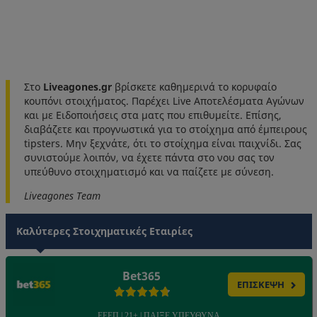
Στο
Liveagones.gr
βρίσκετε καθημερινά το κορυφαίο
κουπόνι στοιχήματος. Παρέχει Live Αποτελέσματα Αγώνων
και με Ειδοποιήσεις στα ματς που επιθυμείτε. Επίσης,
διαβάζετε και προγνωστικά για το στοίχημα από έμπειρους
tipsters. Μην ξεχνάτε, ότι το στοίχημα είναι παιχνίδι. Σας
συνιστούμε λοιπόν, να έχετε πάντα στο νου σας τον
υπεύθυνο στοιχηματισμό και να παίζετε με σύνεση.
Liveagones Team
Καλύτερες Στοιχηματικές Εταιρίες
Bet365
ΕΠΙΣΚΕΨΗ
ΕΕΕΠ | 21+ | ΠΑΙΞΕ ΥΠΕΥΘΥΝΑ