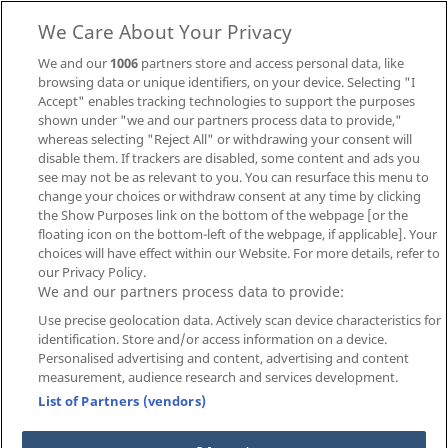
Live Casino
We Care About Your Privacy
Casinohome
We and our
1006
partners store and access personal data, like
browsing data or unique identifiers, on your device. Selecting "I
Πολιτική
Πολιτική Χρήσης
Υπεύθυνος
Accept" enables tracking technologies to support the purposes
Απορρήτου
Cookies
Στοιχηματισμός
shown under "we and our partners process data to provide,"
©2026
Liveagones
All rights reserved.
whereas selecting "Reject All" or withdrawing your consent will
disable them. If trackers are disabled, some content and ads you
21+
see may not be as relevant to you. You can resurface this menu to
change your choices or withdraw consent at any time by clicking
the Show Purposes link on the bottom of the webpage [or the
floating icon on the bottom-left of the webpage, if applicable]. Your
choices will have effect within our Website. For more details, refer to
our Privacy Policy.
We and our partners process data to provide:
Use precise geolocation data. Actively scan device characteristics for
identification. Store and/or access information on a device.
Personalised advertising and content, advertising and content
measurement, audience research and services development.
List of Partners (vendors)