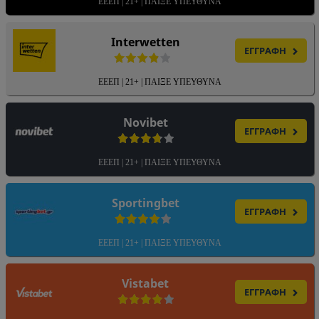
ΕΕΕΠ | 21+ | ΠΑΙΞΕ ΥΠΕΥΘΥΝΑ
Interwetten
ΕΓΓΡΑΦΗ
ΕΕΕΠ | 21+ | ΠΑΙΞΕ ΥΠΕΥΘΥΝΑ
Novibet
ΕΓΓΡΑΦΗ
ΕΕΕΠ | 21+ | ΠΑΙΞΕ ΥΠΕΥΘΥΝΑ
Sportingbet
ΕΓΓΡΑΦΗ
ΕΕΕΠ | 21+ | ΠΑΙΞΕ ΥΠΕΥΘΥΝΑ
Vistabet
ΕΓΓΡΑΦΗ