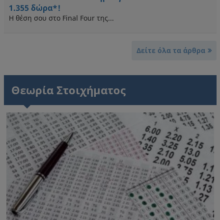
1.355 δώρα*!
Η θέση σου στο Final Four της...
Δείτε όλα τα άρθρα
Θεωρία Στοιχήματος