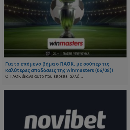
Για το επόμενο βήμα ο ΠΑΟΚ, με σούπερ τις
καλύτερες αποδόσεις της winmasters (06/08)!
Ο ΠΑΟΚ έκανε αυτό που έπρεπε, αλλά...