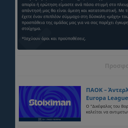
απορία ή ερώτηση είμαστε ανά πάσα στιγμή στο πλευρ
απάντησή μας θα είναι άμεση και κατατοπιστική. Με τ
έχετε έναν επιπλέον σύμμαχο στη δύσκολη «μάχη» του 
προσπάθεια της ομάδας μας για να σας παρέχει έγκυρ
στοίχημα.
*Ισχύουν όροι και προϋποθέσεις.
ΕΕ
ΕΕ
ΕΕ
ΕΕ
ΕΕ
ΕΕ
ΕΕ
ΕΕ
ΕΕ
ΕΕ
ΕΕ
ΕΕ
Προσφο
ΠΑΟΚ – Άντερλ
Europa League
Ο “Δικέφαλος του Βορ
καλείται να αντιμετω