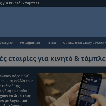
ς για κινητό & τάμπλετ
μολογίες
Στοιχηματικές
Τζίροι
Οι καλύτερες Στοιχηματικές
ές εταιρίες για κινητό & τάμπλε
νδυσαν πάρα πολύ
σουν τη σελίδα τους
e έκδοσή της.
 τη ζωή του παίκτη
χουν το δικό τους
nes με λογισμικό
 αξιολόγησε και