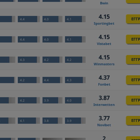
Bwin
4.15
ΕΓΓ
2
4.4
4.0
4.1
Sportingbet
4.15
ΕΓΓ
2
4.4
4.0
4.1
Vistabet
4.15
ΕΓΓ
6
4.3
4.2
4.2
Winmasters
4.37
ΕΓΓ
7
4.2
4.4
4.3
Fonbet
3.87
ΕΓΓ
5
4.2
3.9
4.0
Interwetten
3.77
ΕΓΓ
4
4.1
3.8
3.9
Novibet
2