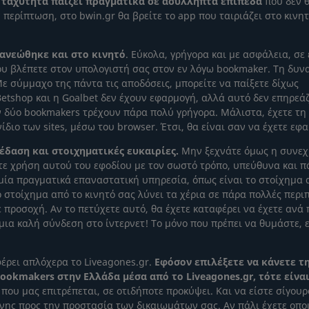
 ταχύτητα παίζει πραγματικά σε ασύλληπτα επίπεδα
που δεν 
περίπτωση, στο bwin.gr θα βρείτε το app που ταιριάζει στο κινητ
νανεώθηκε και στο κινητό
. Εύκολα, γρήγορα και με ασφάλεια, σε
που βλέπετε στον υπολογιστή σας στον εν λόγω bookmaker. Τη δυν
Με σύμμαχο της πάντα τις αποδόσεις, μπορείτε να παίξετε δίχως
Betshop και η Goalbet δεν έχουν εφαρμογή, αλλά αυτό δεν επηρεάζ
των δύο bookmakers τρέχουν πάρα πολύ γρήγορα. Μάλιστα, έχετε τη
διο των sites, μέσω του browser. Έτσι, θα είναι σαν να έχετε εφ
έδαση και στοιχηματικές ευκαιρίες.
Μην ξεχνάτε όμως η συνεχ
ντε χρήση αυτού του εφοδίου με τον σωστό τρόπο, υπεύθυνα και π
μία πραγματικά επαναστατική υπηρεσία, όπως είναι το στοίχημα 
 στοίχημα από το κινητό σας λύνει τα χέρια σε πάρα πολλές περι
 προσοχή. Αν το πετύχετε αυτό, θα έχετε καταφέρει να έχετε ανά
ια καλή σύνδεση στο ίντερνετ! Το μόνο που πρέπει να θυμάστε, ε
έρει απλόχερα το Liveagones.gr.
Εφόσον επιλέξετε να κάνετε τ
okmakers στην Ελλάδα μέσα από το Liveagones.gr, τότε είνα
 που μας επιτρέπεται, σε οτιδήποτε προκύψει. Και να είστε σίγουρ
ύνης προς την προστασία των δικαιωμάτων σας. Αν πάλι έχετε οπ