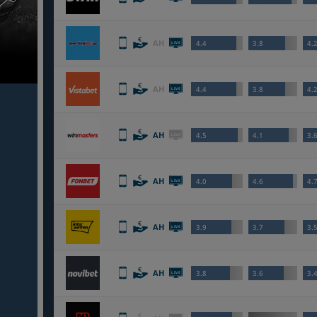
AH
4.4
3.8
4.
LIVE
AH
4.4
3.8
4.
LIVE
AH
4.5
4.1
3.
LIVE
AH
4.0
4.6
4.
LIVE
AH
3.9
3.7
3.
LIVE
AH
3.8
3.6
3.
LIVE