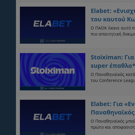
Elabet: «Ενισ
του καυτού Κω
Ο ΠΑΟΚ έκανε αυτό π
πιο απαιτητική δοκιμ
Stoiximan: Γι
super έπαθλο*
Ο Παναθηναϊκός κατάφ
του Conference Leagu
Elabet: Για «
Παναθηναϊκός 
Ο Παναθηναϊκός μπαίν
πρώτο και αποφασιστι