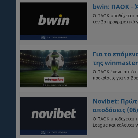
bwin: ΠΑΟΚ – 
Ο ΠΑΟΚ υποδέχεται σ
τον 3ο προκριματικό 
Για το επόμεν
της winmasters
Ο ΠΑΟΚ έκανε αυτό πο
προκρίσεις για να βρ
Novibet: Πρώτ
αποδόσεις (06/
Ο ΠΑΟΚ υποδέχεται τ
League και καλείται 