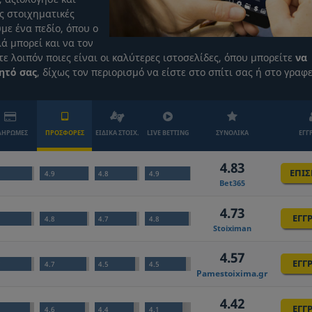
ς στοιχηματικές
με ένα πεδίο, όπου ο
ά μπορεί και να τον
ε λοιπόν ποιες είναι οι καλύτερες ιστοσελίδες, όπου μπορείτε
να
ητό σας
, δίχως τον περιορισμό να είστε στο σπίτι σας ή στο γραφε
ΛΗΡΩΜΕΣ
ΠΡΟΣΦΟΡΕΣ
ΕΙΔΙΚΑ ΣΤΟΙΧ.
LIVE BETTING
ΣΥΝΟΛΙΚΑ
ΕΓΓ
4.83
ΕΠΙ
8
4.9
4.8
4.9
Bet365
4.73
ΕΓΓ
7
4.8
4.7
4.8
Stoiximan
4.57
ΕΓΓ
7
4.7
4.5
4.5
Pamestoixima.gr
4.42
ΕΓΓ
6
4.6
4.4
4.1