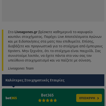
Στο
Liveagones.gr
βρίσκετε καθημερινά το κορυφαίο
κουπόνι στοιχήματος. Παρέχει Live Αποτελέσματα Αγώνων
και με Ειδοποιήσεις στα ματς που επιθυμείτε. Επίσης,
διαβάζετε και προγνωστικά για το στοίχημα από έμπειρους
tipsters. Μην ξεχνάτε, ότι το στοίχημα είναι παιχνίδι. Σας
συνιστούμε λοιπόν, να έχετε πάντα στο νου σας τον
υπεύθυνο στοιχηματισμό και να παίζετε με σύνεση.
Liveagones Team
Καλύτερες Στοιχηματικές Εταιρίες
Bet365
ΕΠΙΣΚΕΨΗ