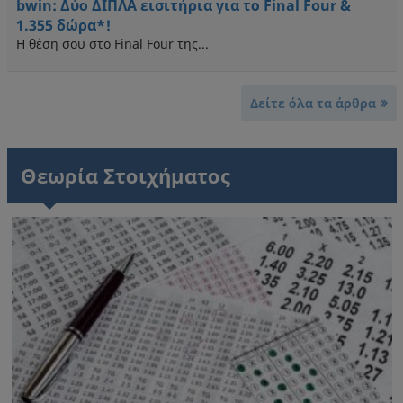
bwin: Δύο ΔΙΠΛΑ εισιτήρια για το Final Four &
1.355 δώρα*!
Η θέση σου στο Final Four της...
Δείτε όλα τα άρθρα
Θεωρία Στοιχήματος