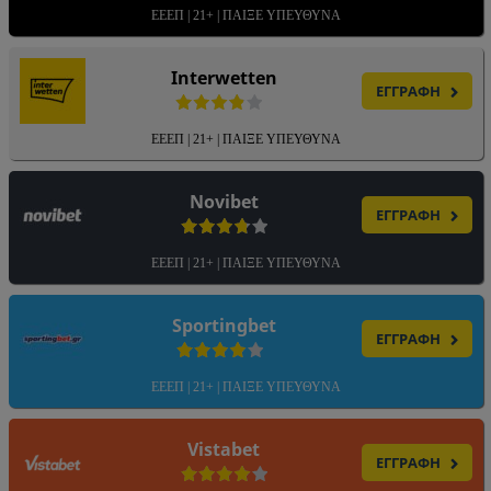
ΕΕΕΠ | 21+ | ΠΑΙΞΕ ΥΠΕΥΘΥΝΑ
Interwetten
ΕΓΓΡΑΦΗ
ΕΕΕΠ | 21+ | ΠΑΙΞΕ ΥΠΕΥΘΥΝΑ
Novibet
ΕΓΓΡΑΦΗ
ΕΕΕΠ | 21+ | ΠΑΙΞΕ ΥΠΕΥΘΥΝΑ
Sportingbet
ΕΓΓΡΑΦΗ
ΕΕΕΠ | 21+ | ΠΑΙΞΕ ΥΠΕΥΘΥΝΑ
Vistabet
ΕΓΓΡΑΦΗ