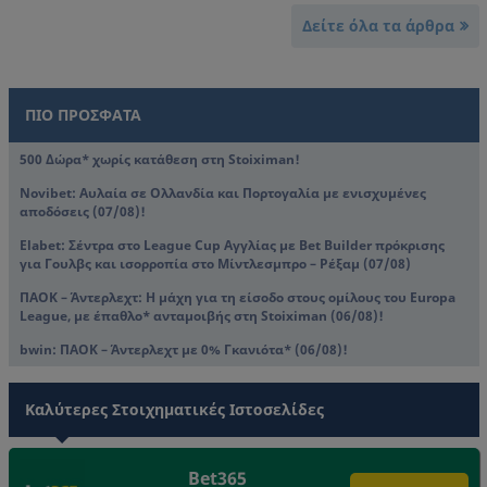
Δείτε όλα τα άρθρα
ΠΙΟ ΠΡΟΣΦΑΤΑ
500 Δώρα* χωρίς κατάθεση στη Stoiximan!
Novibet: Αυλαία σε Ολλανδία και Πορτογαλία με ενισχυμένες
αποδόσεις (07/08)!
Elabet: Σέντρα στο League Cup Αγγλίας με Bet Builder πρόκρισης
για Γουλβς και ισορροπία στο Μίντλεσμπρο – Ρέξαμ (07/08)
ΠΑΟΚ – Άντερλεχτ: Η μάχη για τη είσοδο στους ομίλους του Europa
League, με έπαθλο* ανταμοιβής στη Stoiximan (06/08)!
bwin: ΠΑΟΚ – Άντερλεχτ με 0% Γκανιότα* (06/08)!
Καλύτερες Στοιχηματικές Ιστοσελίδες
Bet365