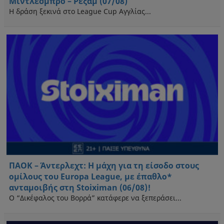
Μίντλεσμπρο – Ρέξαμ (07/08)
Η δράση ξεκινά στο League Cup Αγγλίας...
ΠΑΟΚ – Άντερλεχτ: Η μάχη για τη είσοδο στους
ομίλους του Europa League, με έπαθλο*
ανταμοιβής στη Stoiximan (06/08)!
Ο “Δικέφαλος του Βορρά” κατάφερε να ξεπεράσει...