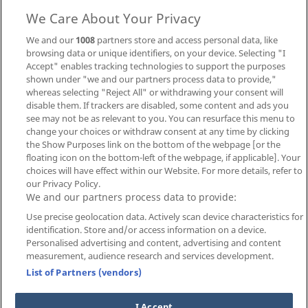
Live Casino
We Care About Your Privacy
Casinohome
We and our
1008
partners store and access personal data, like
browsing data or unique identifiers, on your device. Selecting "I
Πολιτική
Πολιτική Χρήσης
Υπεύθυνος
Accept" enables tracking technologies to support the purposes
Απορρήτου
Cookies
Στοιχηματισμός
shown under "we and our partners process data to provide,"
©2026
Liveagones
All rights reserved.
whereas selecting "Reject All" or withdrawing your consent will
disable them. If trackers are disabled, some content and ads you
21+
see may not be as relevant to you. You can resurface this menu to
change your choices or withdraw consent at any time by clicking
the Show Purposes link on the bottom of the webpage [or the
floating icon on the bottom-left of the webpage, if applicable]. Your
choices will have effect within our Website. For more details, refer to
our Privacy Policy.
We and our partners process data to provide:
Use precise geolocation data. Actively scan device characteristics for
identification. Store and/or access information on a device.
Personalised advertising and content, advertising and content
measurement, audience research and services development.
List of Partners (vendors)
I Accept