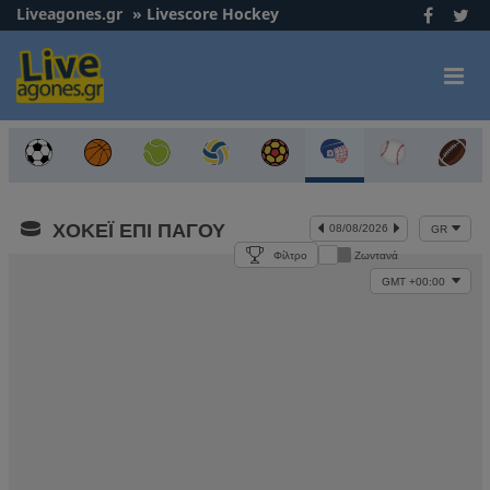
Liveagones.gr
»
Livescore Hockey
ΧΌΚΕΪ ΕΠΊ ΠΆΓΟΥ
08/08/2026
GR
Φίλτρο
Ζωντανά
Ζωντανά
GMT +00:00