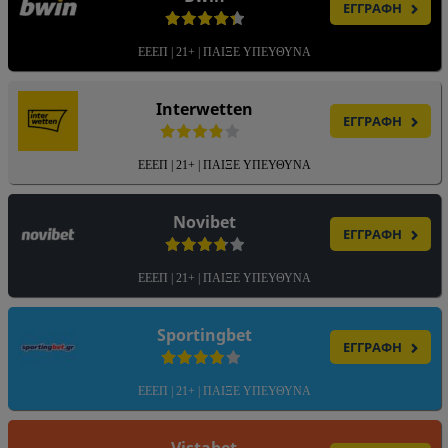
ΕΓΓΡΑΦΗ
ΕΕΕΠ | 21+ | ΠΑΙΞΕ ΥΠΕΥΘΥΝΑ
Interwetten
ΕΓΓΡΑΦΗ
ΕΕΕΠ | 21+ | ΠΑΙΞΕ ΥΠΕΥΘΥΝΑ
Novibet
ΕΓΓΡΑΦΗ
ΕΕΕΠ | 21+ | ΠΑΙΞΕ ΥΠΕΥΘΥΝΑ
Sportingbet
ΕΓΓΡΑΦΗ
ΕΕΕΠ | 21+ | ΠΑΙΞΕ ΥΠΕΥΘΥΝΑ
Vistabet