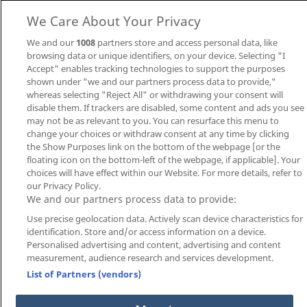
Casinohome
We Care About Your Privacy
We and our
1008
partners store and access personal data, like
browsing data or unique identifiers, on your device. Selecting "I
Πολιτική
Πολιτική Χρήσης
Υπεύθυνος
Accept" enables tracking technologies to support the purposes
Απορρήτου
Cookies
Στοιχηματισμός
shown under "we and our partners process data to provide,"
©2026
Liveagones
All rights reserved.
whereas selecting "Reject All" or withdrawing your consent will
21+
disable them. If trackers are disabled, some content and ads you see
may not be as relevant to you. You can resurface this menu to
change your choices or withdraw consent at any time by clicking
the Show Purposes link on the bottom of the webpage [or the
floating icon on the bottom-left of the webpage, if applicable]. Your
choices will have effect within our Website. For more details, refer to
our Privacy Policy.
We and our partners process data to provide:
Use precise geolocation data. Actively scan device characteristics for
identification. Store and/or access information on a device.
Personalised advertising and content, advertising and content
measurement, audience research and services development.
List of Partners (vendors)