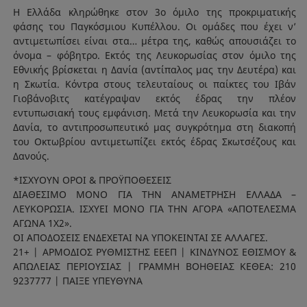
Η Ελλάδα κληρώθηκε στον 3ο όμιλο της προκριματικής
φάσης του Παγκόσμιου Κυπέλλου. Οι ομάδες που έχει ν’
αντιμετωπίσει είναι στα… μέτρα της, καθώς απουσιάζει το
όνομα – φόβητρο. Εκτός της Λευκορωσίας στον όμιλο της
Εθνικής βρίσκεται η Δανία (αντίπαλος μας την Δευτέρα) και
η Σκωτία. Κόντρα στους τελευταίους οι παίκτες του Ιβάν
Γιοβάνοβιτς κατέγραψαν εκτός έδρας την πλέον
εντυπωσιακή τους εμφάνιση. Μετά την Λευκορωσία και την
Δανία, το αντιπροσωπευτικό μας συγκρότημα στη διακοπή
του Οκτωβρίου αντιμετωπίζει εκτός έδρας Σκωτσέζους και
Δανούς.
*ΙΣΧΥΟΥΝ ΟΡΟΙ & ΠΡΟΫΠΟΘΕΣΕΙΣ
ΔΙΑΘΕΣΙΜΟ ΜΟΝΟ ΓΙΑ ΤΗΝ ΑΝΑΜΕΤΡΗΣΗ ΕΛΛΑΔΑ –
ΛΕΥΚΟΡΩΣΙΑ. ΙΣΧΥΕΙ ΜΟΝΟ ΓΙΑ ΤΗΝ ΑΓΟΡΑ «ΑΠΟΤΕΛΕΣΜΑ
ΑΓΩΝΑ 1Χ2».
ΟΙ ΑΠΟΔΟΣΕΙΣ ΕΝΔΕΧΕΤΑΙ ΝΑ ΥΠΟΚΕΙΝΤΑΙ ΣΕ ΑΛΛΑΓΕΣ.
21+ | ΑΡΜΟΔΙΟΣ ΡΥΘΜΙΣΤΗΣ ΕΕΕΠ | ΚΙΝΔΥΝΟΣ ΕΘΙΣΜΟΥ &
ΑΠΩΛΕΙΑΣ ΠΕΡΙΟΥΣΙΑΣ | ΓΡΑΜΜΗ ΒΟΗΘΕΙΑΣ ΚΕΘΕΑ: 210
9237777 | ΠΑΙΞΕ ΥΠΕΥΘΥΝΑ