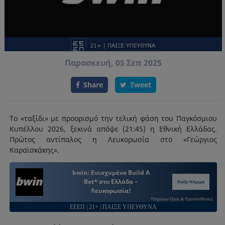
Παρασκευή, 05 Σεπ 2025
Share
Tweet
Το «ταξίδι» με προορισμό την τελική φάση του Παγκόσμιου
Κυπέλλου 2026, ξεκινά απόψε (21:45) η Εθνική Ελλάδας.
Πρώτος αντίπαλος η Λευκορωσία στο «Γεώργιος
Καραϊσκάκης».
bwin: Ενισχυμένο Build A
Bet* στο Ελλάδα –
Παίξε Νόμιμα
Λευκορωσία!
*Ισχύουν Όροι & Προϋποθέσεις
ΕΕΕΠ | 21+ | ΠΑΙΞΕ ΥΠΕΥΘΥΝΑ