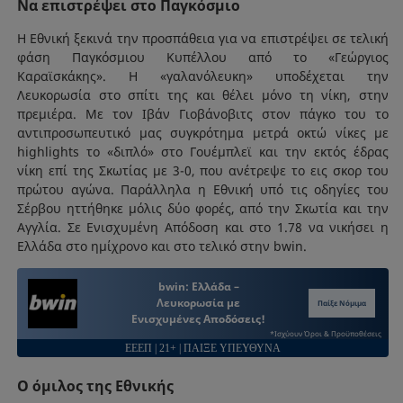
Να επιστρέψει στο Παγκόσμιο
Η Εθνική ξεκινά την προσπάθεια για να επιστρέψει σε τελική
φάση Παγκόσμιου Κυπέλλου από το «Γεώργιος
Καραϊσκάκης». Η «γαλανόλευκη» υποδέχεται την
Λευκορωσία στο σπίτι της και θέλει μόνο τη νίκη, στην
πρεμιέρα. Με τον Ιβάν Γιοβάνοβιτς στον πάγκο του το
αντιπροσωπευτικό μας συγκρότημα μετρά οκτώ νίκες με
highlights το «διπλό» στο Γουέμπλεϊ και την εκτός έδρας
νίκη επί της Σκωτίας με 3-0, που ανέτρεψε το εις σκορ του
πρώτου αγώνα. Παράλληλα η Εθνική υπό τις οδηγίες του
Σέρβου ηττήθηκε μόλις δύο φορές, από την Σκωτία και την
Αγγλία. Σε Ενισχυμένη Απόδοση και στο 1.78 να νικήσει η
Ελλάδα στο ημίχρονο και στο τελικό στην bwin.
bwin: Ελλάδα –
Λευκορωσία με
Παίξε Νόμιμα
Ενισχυμένες Αποδόσεις!
*Ισχύουν Όροι & Προϋποθέσεις
ΕΕΕΠ | 21+ | ΠΑΙΞΕ ΥΠΕΥΘΥΝΑ
Ο όμιλος της Εθνικής