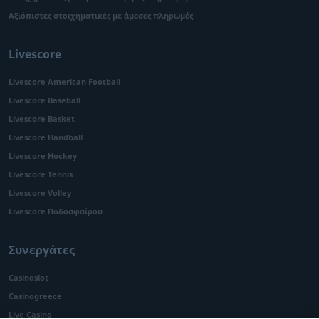
Αξιόπιστες στοιχηματικές με άμεσες πληρωμές
Livescore
Livescore American Football
Livescore Baseball
Livescore Basket
Livescore Handball
Livescore Hockey
Livescore Tennis
Livescore Volley
Livescore Ποδοσφαίρου
Συνεργάτες
Casinoslot
Casinogreece
Live Casino