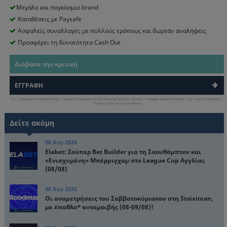
Μεγάλο και παγκόσμιο brand
Καταθέσεις με Paysafe
Ασφαλείς συναλλαγές με πολλούς τρόπους και δωρεάν αναλήψεις
Προσφέρει τη δυνατότητα Cash Out
Διάβασε την κριτική
ΕΓΓΡΑΦΗ
21+ | ΑΡΜΟΔΙΟΣ ΡΥΘΜΙΣΤΗΣ ΕΕΕΠ | ΚΙΝΔΥΝΟΣ ΕΘΙΣΜΟΥ & ΑΠΩΛΕΙΑΣ ΠΕΡΙΟΥΣΙΑΣ | ΕΟΠΑΕ – ΓΡΑΜΜΗ ΣΥΜΒΟΥΛΕΥΤΙΚΗΣ: 1114 | ΠΑΙΞΕ ΥΠΕΥΘΥΝΑ |
*Ισχύουν Όροι & Προϋποθέσεις
Δείτε ακόμη
08 Αυγ 2026
Elabet: Σούπερ Bet Builder για τη Σαουθάμπτον και
«Ενισχυμένη» Μπέρμιγχαμ στο League Cup Αγγλίας
(08/08)
08 Αυγ 2026
Οι αναμετρήσεις του Σαββατοκύριακου στη Stoiximan,
με έπαθλο* ανταμοιβής (08-09/08)!