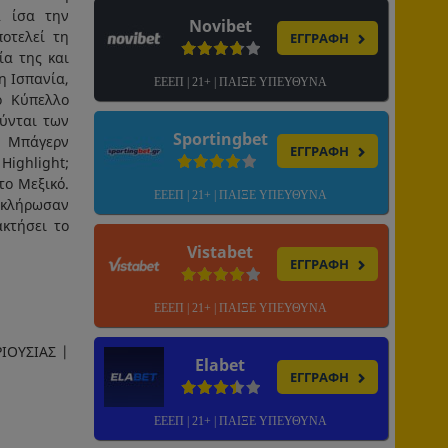
α ίσα την
Novibet
οτελεί τη
ΕΓΓΡΑΦΗ
ία της και
η Ισπανία,
ΕΕΕΠ | 21+ | ΠΑΙΞΕ ΥΠΕΥΘΥΝΑ
ο Κύπελλο
ούνται των
Sportingbet
ς Μπάγερν
ΕΓΓΡΑΦΗ
ighlight;
το Μεξικό.
ΕΕΕΠ | 21+ | ΠΑΙΞΕ ΥΠΕΥΘΥΝΑ
λοκλήρωσαν
ακτήσει το
Vistabet
ΕΓΓΡΑΦΗ
ΕΕΕΠ | 21+ | ΠΑΙΞΕ ΥΠΕΥΘΥΝΑ
ΙΟΥΣΙΑΣ |
Elabet
ΕΓΓΡΑΦΗ
ΕΕΕΠ | 21+ | ΠΑΙΞΕ ΥΠΕΥΘΥΝΑ