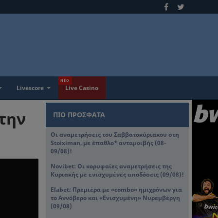
Livescore
Live Casino
την
ΠΙΟ ΠΡΟΣΦΑΤΑ
Οι αναμετρήσεις του Σαββατοκύριακου στη
Stoiximan, με έπαθλο* ανταμοιβής (08-
09/08)!
Novibet: Oι κορυφαίες αναμετρήσεις της
Κυριακής με ενισχυμένες αποδόσεις (09/08)!
Elabet: Πρεμιέρα με «combo» ημιχρόνων για
το Αννόβερο και «Ενισχυμένη» Νυρεμβέργη
(09/08)