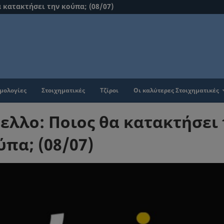
 κατακτήσει την κούπα; (08/07)
μολογίες
Στοιχηματικές
Τζίροι
Οι καλύτερες Στοιχηματικές
ελλο: Ποιος θα κατακτήσει 
ύπα; (08/07)