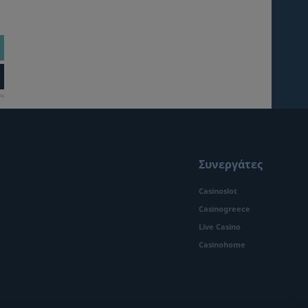
ις
Συνεργάτες
Casinoslot
Casinogreece
Live Casino
Casinohome