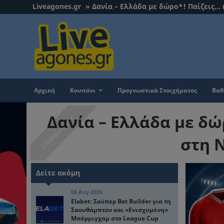
Liveagones.gr
»
Δανία – Ελλάδα με δώρο*! Παίζεις… κ
Αρχική
Κουπόνι
Προγνωστικά Στοιχήματος
Βαθ
Δανία – Ελλάδα με δώ
στη N
Δείτε ακόμη
08 Αυγ 2026
Elabet: Σούπερ Bet Builder για τη
Σαουθάμπτον και «Ενισχυμένη»
Μπέρμιγχαμ στο League Cup