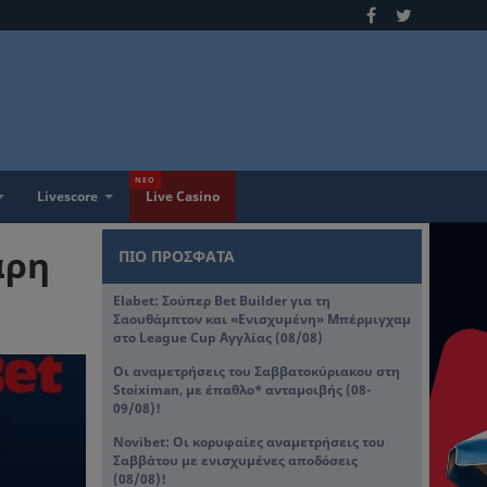
Livescore
Live Casino
άρη
ΠΙΟ ΠΡΟΣΦΑΤΑ
Elabet: Σούπερ Bet Builder για τη
Σαουθάμπτον και «Ενισχυμένη» Μπέρμιγχαμ
στο League Cup Αγγλίας (08/08)
Οι αναμετρήσεις του Σαββατοκύριακου στη
Stoiximan, με έπαθλο* ανταμοιβής (08-
09/08)!
Novibet: Oι κορυφαίες αναμετρήσεις του
Σαββάτου με ενισχυμένες αποδόσεις
(08/08)!