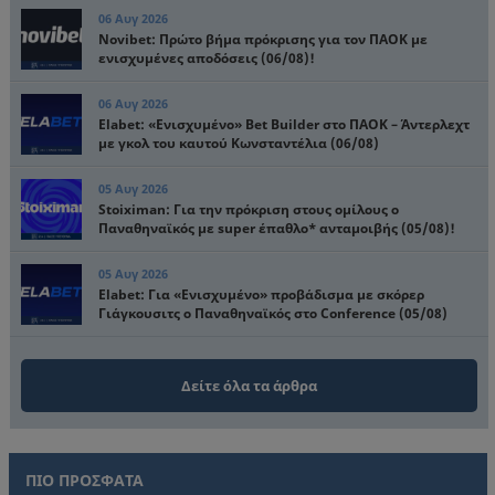
06 Αυγ 2026
Novibet: Πρώτο βήμα πρόκρισης για τον ΠΑΟΚ με
ενισχυμένες αποδόσεις (06/08)!
06 Αυγ 2026
Elabet: «Ενισχυμένο» Bet Builder στο ΠΑΟΚ – Άντερλεχτ
με γκολ του καυτού Κωνσταντέλια (06/08)
05 Αυγ 2026
Stoiximan: Για την πρόκριση στους ομίλους ο
Παναθηναϊκός με super έπαθλο* ανταμοιβής (05/08)!
05 Αυγ 2026
Elabet: Για «Ενισχυμένο» προβάδισμα με σκόρερ
Γιάγκουσιτς ο Παναθηναϊκός στο Conference (05/08)
Δείτε όλα τα άρθρα
ΠΙΟ ΠΡΟΣΦΑΤΑ