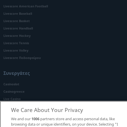
Livescore American Football
Livescore Baseball
Livescore Basket
Livescore Handball
Livescore Hockey
Livescore Tennis
Livescore Volley
Livescore Ποδοσφαίρου
Συνεργάτες
Casinoslot
Casinogreece
Live Casino
Casinohome
We Care About Your Privacy
We and our
1006
partners store and access personal data, like
Πολιτική
Πολιτική Χρήσης
Υπεύθυνος
browsing data or unique identifiers, on your device. Selecting "I