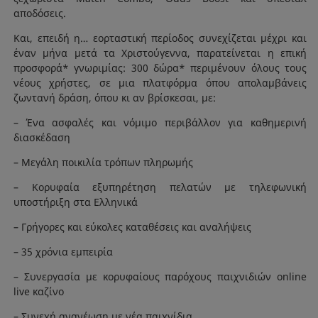
αποδόσεις.
Και, επειδή η… εορταστική περίοδος συνεχίζεται μέχρι και
έναν μήνα μετά τα Χριστούγεννα, παρατείνεται η επική
προσφορά* γνωριμίας: 300 δώρα* περιμένουν όλους τους
νέους χρήστες, σε μια πλατφόρμα όπου απολαμβάνεις
ζωντανή δράση, όπου κι αν βρίσκεσαι, με:
– Ένα ασφαλές και νόμιμο περιβάλλον για καθημερινή
διασκέδαση
– Μεγάλη ποικιλία τρόπων πληρωμής
– Κορυφαία εξυπηρέτηση πελατών με τηλεφωνική
υποστήριξη στα Ελληνικά
– Γρήγορες και εύκολες καταθέσεις και αναλήψεις
– 35 χρόνια εμπειρία
– Συνεργασία με κορυφαίους παρόχους παιχνιδιών online
live καζίνο
– Συνεχή ανανέωση με νέα παιχνίδια