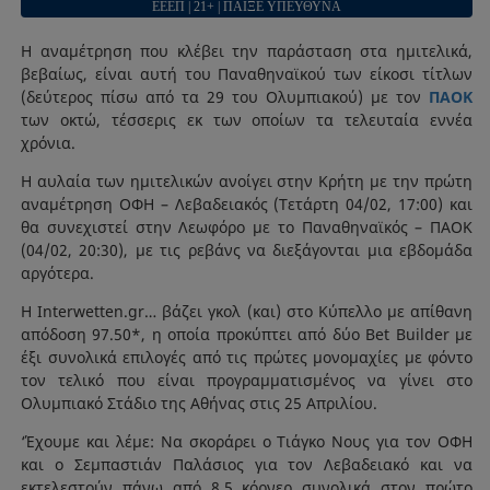
ΕΕΕΠ | 21+ | ΠΑΙΞΕ ΥΠΕΥΘΥΝΑ
Η αναμέτρηση που κλέβει την παράσταση στα ημιτελικά,
βεβαίως, είναι αυτή του Παναθηναϊκού των είκοσι τίτλων
(δεύτερος πίσω από τα 29 του Ολυμπιακού) με τον
ΠΑΟΚ
των οκτώ, τέσσερις εκ των οποίων τα τελευταία εννέα
χρόνια.
Η αυλαία των ημιτελικών ανοίγει στην Κρήτη με την πρώτη
αναμέτρηση ΟΦΗ – Λεβαδειακός (Τετάρτη 04/02, 17:00) και
θα συνεχιστεί στην Λεωφόρο με το Παναθηναϊκός – ΠΑΟΚ
(04/02, 20:30), με τις ρεβάνς να διεξάγονται μια εβδομάδα
αργότερα.
Η Interwetten.gr… βάζει γκολ (και) στο Κύπελλο με απίθανη
απόδοση 97.50*, η οποία προκύπτει από δύο Bet Builder με
έξι συνολικά επιλογές από τις πρώτες μονομαχίες με φόντο
τον τελικό που είναι προγραμματισμένος να γίνει στο
Ολυμπιακό Στάδιο της Αθήνας στις 25 Απριλίου.
‘Έχουμε και λέμε: Να σκοράρει ο Τιάγκο Νους για τον ΟΦΗ
και ο Σεμπαστιάν Παλάσιος για τον Λεβαδειακό και να
εκτελεστούν πάνω από 8,5 κόρνερ συνολικά στον πρώτο