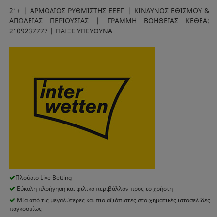
21+ | ΑΡΜΟΔΙΟΣ ΡΥΘΜΙΣΤΗΣ ΕΕΕΠ | ΚΙΝΔΥΝΟΣ ΕΘΙΣΜΟΥ &
ΑΠΩΛΕΙΑΣ ΠΕΡΙΟΥΣΙΑΣ | ΓΡΑΜΜΗ ΒΟΗΘΕΙΑΣ ΚΕΘΕΑ:
2109237777 | ΠΑΙΞΕ ΥΠΕΥΘΥΝΑ
Πλούσιο Live Betting
Εύκολη πλοήγηση και φιλικό περιβάλλον προς το χρήστη
Μία από τις μεγαλύτερες και πιο αξιόπιστες στοιχηματικές ιστοσελίδες
παγκοσμίως