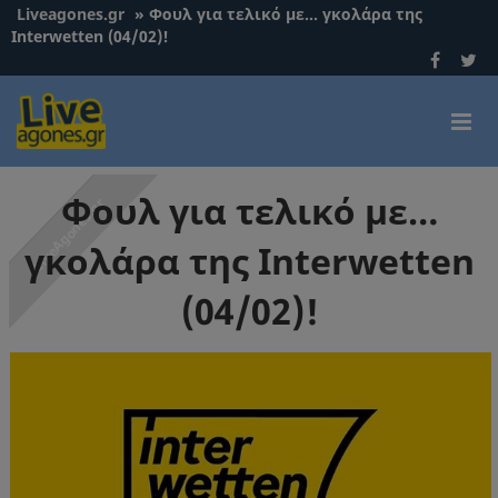
Liveagones.gr
»
Φουλ για τελικό με… γκολάρα της
Interwetten (04/02)!
Φουλ για τελικό με…
γκολάρα της Interwetten
(04/02)!