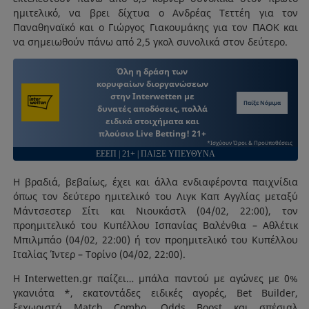
ημιτελικό, να βρει δίχτυα ο Ανδρέας Τεττέη για τον
Παναθηναϊκό και ο Γιώργος Γιακουμάκης για τον ΠΑΟΚ και
να σημειωθούν πάνω από 2,5 γκολ συνολικά στον δεύτερο.
Όλη η δράση των
κορυφαίων διοργανώσεων
στην Interwetten με
Παίξε Νόμιμα
δυνατές αποδόσεις, πολλά
ειδικά στοιχήματα και
πλούσιο Live Betting! 21+
*Ισχύουν Όροι & Προϋποθέσεις
ΕΕΕΠ | 21+ | ΠΑΙΞΕ ΥΠΕΥΘΥΝΑ
Η βραδιά, βεβαίως, έχει και άλλα ενδιαφέροντα παιχνίδια
όπως τον δεύτερο ημιτελικό του Λιγκ Καπ Αγγλίας μεταξύ
Μάντσεστερ Σίτι και Νιουκάστλ (04/02, 22:00), τον
προημιτελικό του Κυπέλλου Ισπανίας Βαλένθια – Αθλέτικ
Μπιλμπάο (04/02, 22:00) ή τον προημιτελικό του Κυπέλλου
Ιταλίας Ίντερ – Τορίνο (04/02, 22:00).
Η Interwetten.gr παίζει… μπάλα παντού με αγώνες με 0%
γκανιότα *, εκατοντάδες ειδικές αγορές, Bet Builder,
ξεχωριστά Match Combo, Odds Boost και σπέσιαλ