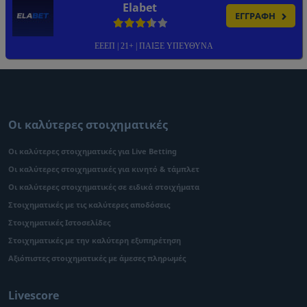
Elabet
ΕΓΓΡΑΦΗ
ΕΕΕΠ | 21+ | ΠΑΙΞΕ ΥΠΕΥΘΥΝΑ
Οι καλύτερες στοιχηματικές
Οι καλύτερες στοιχηματικές για Live Betting
Οι καλύτερες στοιχηματικές για κινητό & τάμπλετ
Οι καλύτερες στοιχηματικές σε ειδικά στοιχήματα
Στοιχηματικές με τις καλύτερες αποδόσεις
Στοιχηματικές Ιστοσελίδες
Στοιχηματικές με την καλύτερη εξυπηρέτηση
Αξιόπιστες στοιχηματικές με άμεσες πληρωμές
Livescore