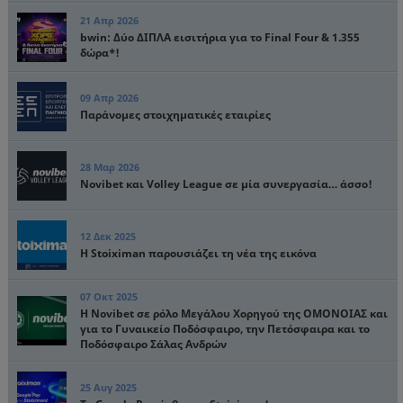
21 Απρ 2026
bwin: Δύο ΔΙΠΛΑ εισιτήρια για το Final Four & 1.355
δώρα*!
09 Απρ 2026
Παράνομες στοιχηματικές εταιρίες
28 Μαρ 2026
Novibet και Volley League σε μία συνεργασία… άσσο!
12 Δεκ 2025
Η Stoiximan παρουσιάζει τη νέα της εικόνα
07 Οκτ 2025
Η Novibet σε ρόλο Μεγάλου Χορηγού της ΟΜΟΝΟΙΑΣ και
για το Γυναικείο Ποδόσφαιρο, την Πετόσφαιρα και το
Ποδόσφαιρο Σάλας Ανδρών
25 Αυγ 2025