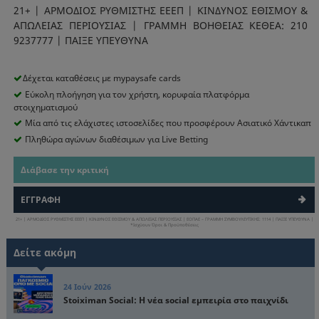
21+ | ΑΡΜΟΔΙΟΣ ΡΥΘΜΙΣΤΗΣ ΕΕΕΠ | ΚΙΝΔΥΝΟΣ ΕΘΙΣΜΟΥ &
ΑΠΩΛΕΙΑΣ ΠΕΡΙΟΥΣΙΑΣ | ΓΡΑΜΜΗ ΒΟΗΘΕΙΑΣ ΚΕΘΕΑ: 210
9237777 | ΠΑΙΞΕ ΥΠΕΥΘΥΝΑ
Δέχεται καταθέσεις με mypaysafe cards
Εύκολη πλοήγηση για τον χρήστη, κορυφαία πλατφόρμα
στοιχηματισμού
Μία από τις ελάχιστες ιστοσελίδες που προσφέρουν Ασιατικό Χάντικαπ
Πληθώρα αγώνων διαθέσιμων για Live Betting
Διάβασε την κριτική
ΕΓΓΡΑΦΗ
21+ | ΑΡΜΟΔΙΟΣ ΡΥΘΜΙΣΤΗΣ ΕΕΕΠ | ΚΙΝΔΥΝΟΣ ΕΘΙΣΜΟΥ & ΑΠΩΛΕΙΑΣ ΠΕΡΙΟΥΣΙΑΣ | ΕΟΠΑΕ – ΓΡΑΜΜΗ ΣΥΜΒΟΥΛΕΥΤΙΚΗΣ: 1114 | ΠΑΙΞΕ ΥΠΕΥΘΥΝΑ |
*Ισχύουν Όροι & Προϋποθέσεις
Δείτε ακόμη
24 Ιούν 2026
Stoiximan Social: Η νέα social εμπειρία στο παιχνίδι