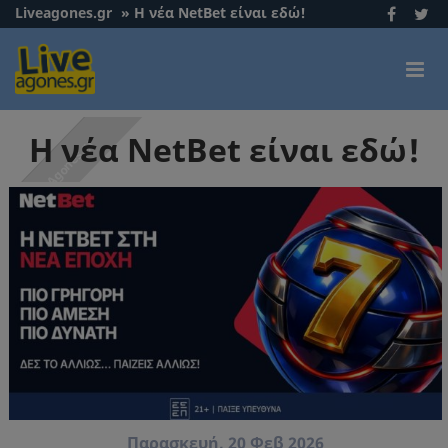
Liveagones.gr
»
Η νέα NetBet είναι εδώ!
Η νέα NetBet είναι εδώ!
Παρασκευή, 20 Φεβ 2026