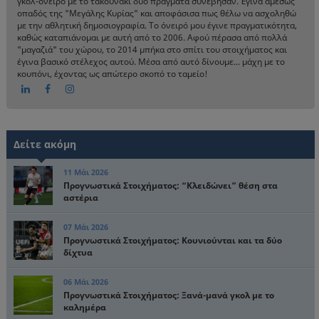
γκολ-όνειρο με το τακουνάκι δύο πράγματα συνέβησαν. Έγινα αμέσως
οπαδός της "Μεγάλης Κυρίας" και αποφάσισα πως θέλω να ασχοληθώ
με την αθλητική δημοσιογραφία. Το όνειρό μου έγινε πραγματικότητα,
καθώς καταπιάνομαι με αυτή από το 2006. Αφού πέρασα από πολλά
"μαγαζιά" του χώρου, το 2014 μπήκα στο σπίτι του στοιχήματος και
έγινα βασικό στέλεχος αυτού. Μέσα από αυτό δίνουμε... μάχη με το
κουπόνι, έχοντας ως απώτερο σκοπό το ταμείο!
Δείτε ακόμη
11 Μάι 2026
Προγνωστικά Στοιχήματος: “Κλειδώνει” θέση στα
αστέρια
07 Μάι 2026
Προγνωστικά Στοιχήματος: Κουνιούνται και τα δύο
δίχτυα
06 Μάι 2026
Προγνωστικά Στοιχήματος: Ξανά-μανά γκολ με το
καλημέρα