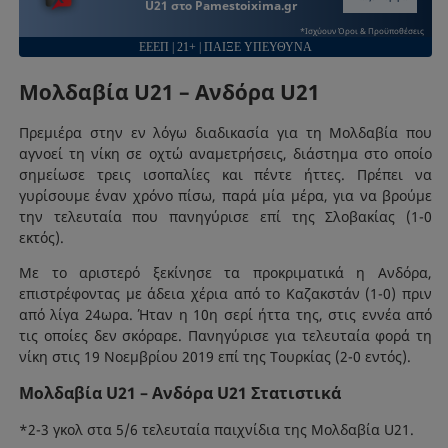
U21 στο Pamestoixima.gr
*Ισχύουν Όροι & Προϋποθέσεις
ΕΕΕΠ | 21+ | ΠΑΙΞΕ ΥΠΕΥΘΥΝΑ
Μολδαβία U21 – Ανδόρα U21
Πρεμιέρα στην εν λόγω διαδικασία για τη Μολδαβία που
αγνοεί τη νίκη σε οχτώ αναμετρήσεις, διάστημα στο οποίο
σημείωσε τρεις ισοπαλίες και πέντε ήττες. Πρέπει να
γυρίσουμε έναν χρόνο πίσω, παρά μία μέρα, για να βρούμε
την τελευταία που πανηγύρισε επί της Σλοβακίας (1-0
εκτός).
Με το αριστερό ξεκίνησε τα προκριματικά η Ανδόρα,
επιστρέφοντας με άδεια χέρια από το Καζακστάν (1-0) πριν
από λίγα 24ωρα. Ήταν η 10η σερί ήττα της, στις εννέα από
τις οποίες δεν σκόραρε. Πανηγύρισε για τελευταία φορά τη
νίκη στις 19 Νοεμβρίου 2019 επί της Τουρκίας (2-0 εντός).
Μολδαβία U21 – Ανδόρα U21 Στατιστικά
*2-3 γκολ στα 5/6 τελευταία παιχνίδια της Μολδαβία U21.