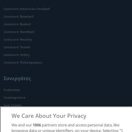
Livescore American Football
Livescore Baseball
Livescore Basket
Livescore Handball
Livescore Hockey
Livescore Tennis
Livescore Volley
Livescore Ποδοσφαίρου
Συνεργάτες
Casinoslot
Casinogreece
Live Casino
Casinohome
We Care About Your Privacy
We and our
1006
partners store and access personal data, like
browsing data or unique identifiers, on your device. Selecting "I
Πολιτική
Πολιτική Χρήσης
Υπεύθυνος