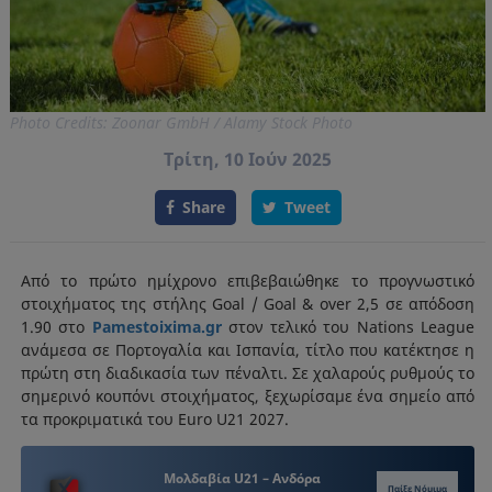
Photo Credits: Zoonar GmbH / Alamy Stock Photo
Τρίτη, 10 Ιούν 2025
Share
Tweet
Από το πρώτο ημίχρονο επιβεβαιώθηκε το προγνωστικό
στοιχήματος της στήλης Goal / Goal & over 2,5 σε απόδοση
1.90 στο
Pamestoixima.gr
στον τελικό του Nations League
ανάμεσα σε Πορτογαλία και Ισπανία, τίτλο που κατέκτησε η
πρώτη στη διαδικασία των πέναλτι. Σε χαλαρούς ρυθμούς το
σημερινό κουπόνι στοιχήματος, ξεχωρίσαμε ένα σημείο από
τα προκριματικά του Euro U21 2027.
Μολδαβία U21 – Ανδόρα
Παίξε Νόμιμα