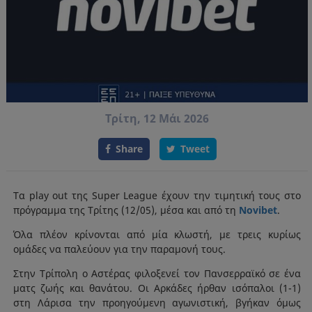
Τρίτη, 12 Μάι 2026
Share
Tweet
Τα play out της Super League έχουν την τιμητική τους στο
πρόγραμμα της Τρίτης (12/05), μέσα και από τη
Novibet
.
Όλα πλέον κρίνονται από μία κλωστή, με τρεις κυρίως
ομάδες να παλεύουν για την παραμονή τους.
Στην Τρίπολη ο Αστέρας φιλοξενεί τον Πανσερραϊκό σε ένα
ματς ζωής και θανάτου. Οι Αρκάδες ήρθαν ισόπαλοι (1-1)
στη Λάρισα την προηγούμενη αγωνιστική, βγήκαν όμως