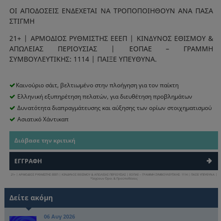
ΟΙ ΑΠΟΔΟΣΕΙΣ ΕΝΔΕΧΕΤΑΙ ΝΑ ΤΡΟΠΟΠΟΙΗΘΟΥΝ ΑΝΑ ΠΑΣΑ
ΣΤΙΓΜΗ
21+ | ΑΡΜΟΔΙΟΣ ΡΥΘΜΙΣΤΗΣ ΕΕΕΠ | ΚΙΝΔΥΝΟΣ ΕΘΙΣΜΟΥ &
ΑΠΩΛΕΙΑΣ ΠΕΡΙΟΥΣΙΑΣ | ΕΟΠΑΕ – ΓΡΑΜΜΗ
ΣΥΜΒΟΥΛΕΥΤΙΚΗΣ: 1114 | ΠΑΙΞΕ ΥΠΕΥΘΥΝΑ.
Καινούριο σάιτ, βελτιωμένο στην πλοήγηση για τον παίκτη
Ελληνική εξυπηρέτηση πελατών, για διευθέτηση προβλημάτων
Δυνατότητα διαπραγμάτευσης και αύξησης των ορίων στοιχηματισμού
Ασιατικό Χάντικαπ
Διάβασε την κριτική
ΕΓΓΡΑΦΗ
21+ | ΑΡΜΟΔΙΟΣ ΡΥΘΜΙΣΤΗΣ ΕΕΕΠ | ΚΙΝΔΥΝΟΣ ΕΘΙΣΜΟΥ & ΑΠΩΛΕΙΑΣ ΠΕΡΙΟΥΣΙΑΣ | ΕΟΠΑΕ – ΓΡΑΜΜΗ ΣΥΜΒΟΥΛΕΥΤΙΚΗΣ: 1114 | ΠΑΙΞΕ ΥΠΕΥΘΥΝΑ |
*Ισχύουν Όροι & Προϋποθέσεις
Δείτε ακόμη
06 Αυγ 2026