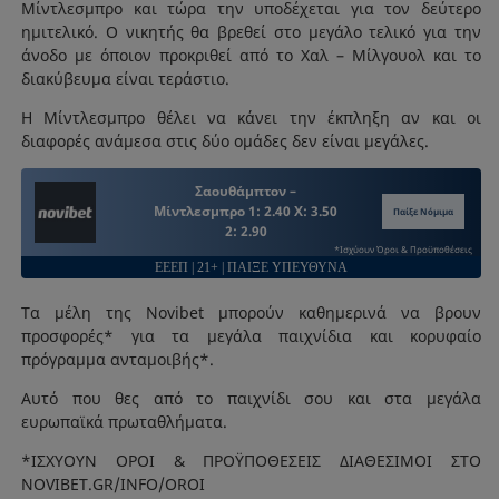
Μίντλεσμπρο και τώρα την υποδέχεται για τον δεύτερο
ημιτελικό. Ο νικητής θα βρεθεί στο μεγάλο τελικό για την
άνοδο με όποιον προκριθεί από το Χαλ – Μίλγουολ και το
διακύβευμα είναι τεράστιο.
Η Μίντλεσμπρο θέλει να κάνει την έκπληξη αν και οι
διαφορές ανάμεσα στις δύο ομάδες δεν είναι μεγάλες.
Σαουθάμπτον –
Μίντλεσμπρο 1: 2.40 X: 3.50
Παίξε Νόμιμα
2: 2.90
*Ισχύουν Όροι & Προϋποθέσεις
ΕΕΕΠ | 21+ | ΠΑΙΞΕ ΥΠΕΥΘΥΝΑ
Τα μέλη της Novibet μπορούν καθημερινά να βρουν
προσφορές* για τα μεγάλα παιχνίδια και κορυφαίο
πρόγραμμα ανταμοιβής*.
Αυτό που θες από το παιχνίδι σου και στα μεγάλα
ευρωπαϊκά πρωταθλήματα.
*ΙΣΧΥΟΥΝ ΟΡΟΙ & ΠΡΟΫΠΟΘΕΣΕΙΣ ΔΙΑΘΕΣΙΜΟΙ ΣΤΟ
NOVIBET.GR/INFO/OROI