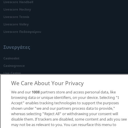
Livescore Handball
Livescore Hockey
Livescore Tennis
Livescore Volley
Livescore Ποδοσφαίρου
Συνεργάτες
Casinoslot
Casinogreece
Live Casino
Casinohome
We Care About Your Privacy
We and our
1008
partners store and access personal data, like
browsing data or unique identifiers, on your device. Selecting "I
Πολιτική
Πολιτική Χρήσης
Υπεύθυνος
Accept" enables tracking technologies to support the purposes
Απορρήτου
Cookies
Στοιχηματισμός
shown under "we and our partners process data to provide,"
©2026
Liveagones
All rights reserved.
whereas selecting "Reject All" or withdrawing your consent will
disable them. If trackers are disabled, some content and ads you see
21+
may not be as relevant to you. You can resurface this menu to