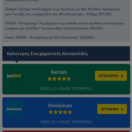
Elabet: Σέντρα στο League Cup Αγγλίας με Bet Builder πρόκρισης
για Γουλβς και ισορροπία στο Μίντλεσμπρο – Ρέξαμ (07/08)
ΠΑΟΚ – Άντερλεχτ: Η μάχη για τη είσοδο στους ομίλους του Europa
League, με έπαθλο* ανταμοιβής στη Stoiximan (06/08)!
bwin: ΠΑΟΚ – Άντερλεχτ με 0% Γκανιότα* (06/08)!
Καλύτερες Στοιχηματικές Ιστοσελίδες
Bet365
ΕΠΙΣΚΕΨΗ
ΕΕΕΠ | 21+ | ΠΑΙΞΕ ΥΠΕΥΘΥΝΑ
Stoiximan
ΕΓΓΡΑΦΗ
ΕΕΕΠ | 21+ | ΠΑΙΞΕ ΥΠΕΥΘΥΝΑ