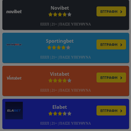
Novibet
ΕΓΓΡΑΦΗ
ΕΕΕΠ | 21+ | ΠΑΙΞΕ ΥΠΕΥΘΥΝΑ
Sportingbet
ΕΓΓΡΑΦΗ
ΕΕΕΠ | 21+ | ΠΑΙΞΕ ΥΠΕΥΘΥΝΑ
Vistabet
ΕΓΓΡΑΦΗ
ΕΕΕΠ | 21+ | ΠΑΙΞΕ ΥΠΕΥΘΥΝΑ
Elabet
ΕΓΓΡΑΦΗ
ΕΕΕΠ | 21+ | ΠΑΙΞΕ ΥΠΕΥΘΥΝΑ