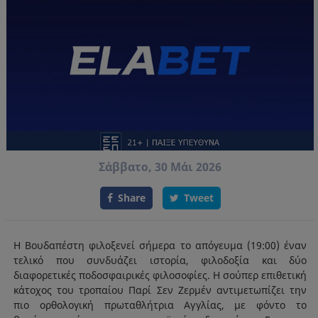
Σάββατο, 30 Μάι 2026
Share
Tweet
Η Βουδαπέστη φιλοξενεί σήμερα το απόγευμα (19:00) έναν
τελικό που συνδυάζει ιστορία, φιλοδοξία και δύο
διαφορετικές ποδοσφαιρικές φιλοσοφίες. Η σούπερ επιθετική
κάτοχος του τροπαίου Παρί Σεν Ζερμέν αντιμετωπίζει την
πιο ορθολογική πρωταθλήτρια Αγγλίας, με φόντο το