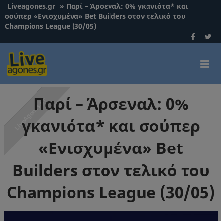
Liveagones.gr
»
Παρί – Άρσεναλ: 0% γκανιότα* και
σούπερ «Ενισχυμένα» Bet Builders στον τελικό του
Champions League (30/05)
Παρί – Άρσεναλ: 0%
γκανιότα* και σούπερ
«Ενισχυμένα» Bet
Builders στον τελικό του
Champions League (30/05)