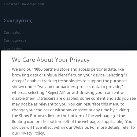
Livescore Ποδοσφαίρου
Συνεργάτες
Casinoslot
Casinogreece
Live Casino
Casinohome
We Care About Your Privacy
We and our
1006
partners store and access personal data, like
browsing data or unique identifiers, on your device. Selecting "I
Πολιτική
Πολιτική Χρήσης
Υπεύθυνος
Accept" enables tracking technologies to support the purposes
Απορρήτου
Cookies
Στοιχηματισμός
shown under "we and our partners process data to provide,"
©2026
Liveagones
All rights reserved.
whereas selecting "Reject All" or withdrawing your consent will
21+
disable them. If trackers are disabled, some content and ads you see
may not be as relevant to you. You can resurface this menu to
change your choices or withdraw consent at any time by clicking
the Show Purposes link on the bottom of the webpage [or the
floating icon on the bottom-left of the webpage, if applicable]. Your
choices will have effect within our Website. For more details, refer to
our Privacy Policy.