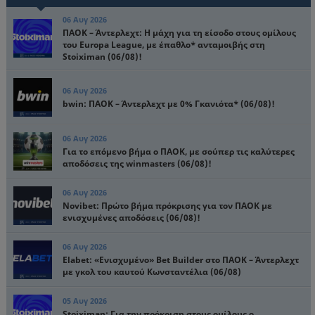
06 Αυγ 2026
ΠΑΟΚ – Άντερλεχτ: Η μάχη για τη είσοδο στους ομίλους
του Europa League, με έπαθλο* ανταμοιβής στη
Stoiximan (06/08)!
06 Αυγ 2026
bwin: ΠΑΟΚ – Άντερλεχτ με 0% Γκανιότα* (06/08)!
06 Αυγ 2026
Για το επόμενο βήμα ο ΠΑΟΚ, με σούπερ τις καλύτερες
αποδόσεις της winmasters (06/08)!
06 Αυγ 2026
Novibet: Πρώτο βήμα πρόκρισης για τον ΠΑΟΚ με
ενισχυμένες αποδόσεις (06/08)!
06 Αυγ 2026
Elabet: «Ενισχυμένο» Bet Builder στο ΠΑΟΚ – Άντερλεχτ
με γκολ του καυτού Κωνσταντέλια (06/08)
05 Αυγ 2026
Stoiximan: Για την πρόκριση στους ομίλους ο