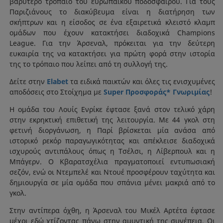
βαρύτερο τρόπαιο του ευρωπαϊκού ποδοσφαίρου. Για τους
Παριζιάνους το διακύβευμα είναι η διατήρηση των
σκήπτρων και η είσοδος σε ένα εξαιρετικά κλειστό κλαμπ
ομάδων που έχουν κατακτήσει διαδοχικά Champions
League. Για την Άρσεναλ, πρόκειται για την δεύτερη
ευκαιρία της να κατακτήσει για πρώτη φορά στην ιστορία
της το τρόπαιο που λείπει από τη συλλογή της.
Δείτε στην
Elabet
τα ειδικά παικτών και όλες τις ενισχυμένες
αποδόσεις στο Στοίχημα με
Super Προσφοράς* Γνωριμίας
!
Η ομάδα του Λουίς Ενρίκε έφτασε ξανά στον τελικό χάρη
στην εκρηκτική επιθετική της λειτουργία. Με 44 γκολ στη
φετινή διοργάνωση, η Παρί βρίσκεται μία ανάσα από
ιστορικό ρεκόρ παραγωγικότητας και απέκλεισε διαδοχικά
ισχυρούς αντιπάλους όπως η Τσέλσι, η Λίβερπουλ και η
Μπάγερν. Ο Κβαρατσχέλια πραγματοποιεί εντυπωσιακή
σεζόν, ενώ οι Ντεμπελέ και Ντουέ προσφέρουν ταχύτητα και
δημιουργία σε μία ομάδα που σπάνια μένει μακριά από το
γκολ.
Στην αντίπερα όχθη, η Άρσεναλ του Μικέλ Αρτέτα έφτασε
μέχρι εδώ χτίζοντας πάνω στην αμυντική της συνέπεια. Οι