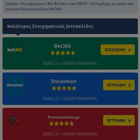
Elabet: «Ενισχυμένο» Bet Builder στο ΠΑΟΚ – Άντερλεχτ με γκολ του
καυτού Κωνσταντέλια (06/08)
Καλύτερες Στοιχηματικές Ιστοσελίδες
Bet365
ΕΠΙΣΚΕΨΗ
ΕΕΕΠ | 21+ | ΠΑΙΞΕ ΥΠΕΥΘΥΝΑ
Stoiximan
ΕΓΓΡΑΦΗ
ΕΕΕΠ | 21+ | ΠΑΙΞΕ ΥΠΕΥΘΥΝΑ
Pamestoixima.gr
ΕΓΓΡΑΦΗ
ΕΕΕΠ | 21+ | ΠΑΙΞΕ ΥΠΕΥΘΥΝΑ