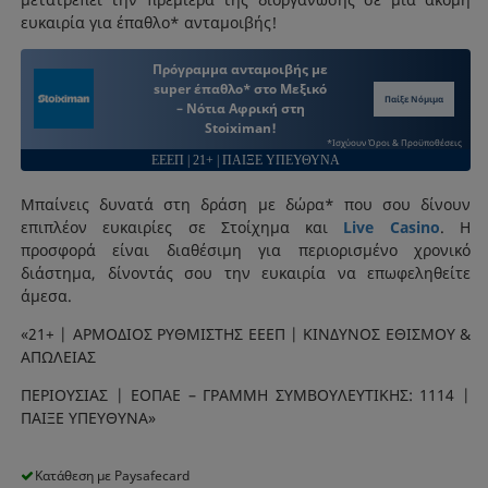
ευκαιρία για έπαθλο* ανταμοιβής!
Πρόγραμμα ανταμοιβής με
super έπαθλο* στο Μεξικό
Παίξε Νόμιμα
– Νότια Αφρική στη
Stoiximan!
*Ισχύουν Όροι & Προϋποθέσεις
ΕΕΕΠ | 21+ | ΠΑΙΞΕ ΥΠΕΥΘΥΝΑ
Μπαίνεις δυνατά στη δράση με δώρα* που σου δίνουν
επιπλέον ευκαιρίες σε Στοίχημα και
Live Casino
. Η
προσφορά είναι διαθέσιμη για περιορισμένο χρονικό
διάστημα, δίνοντάς σου την ευκαιρία να επωφεληθείτε
άμεσα.
«21+ | ΑΡΜΟΔΙΟΣ ΡΥΘΜΙΣΤΗΣ ΕΕΕΠ | ΚΙΝΔΥΝΟΣ ΕΘΙΣΜΟΥ &
ΑΠΩΛΕΙΑΣ
ΠΕΡΙΟΥΣΙΑΣ | ΕΟΠΑΕ – ΓΡΑΜΜΗ ΣΥΜΒΟΥΛΕΥΤΙΚΗΣ: 1114 |
ΠΑΙΞΕ ΥΠΕΥΘΥΝΑ»
Κατάθεση με Paysafecard