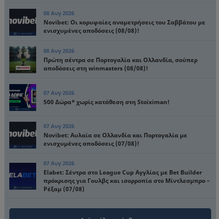
08 Αυγ 2026
Novibet: Oι κορυφαίες αναμετρήσεις του Σαββάτου με
ενισχυμένες αποδόσεις (08/08)!
08 Αυγ 2026
Πρώτη σέντρα σε Πορτογαλία και Ολλανδία, σούπερ
αποδόσεις στη winmasters (08/08)!
07 Αυγ 2026
500 Δώρα* χωρίς κατάθεση στη Stoiximan!
07 Αυγ 2026
Novibet: Αυλαία σε Ολλανδία και Πορτογαλία με
ενισχυμένες αποδόσεις (07/08)!
07 Αυγ 2026
Elabet: Σέντρα στο League Cup Αγγλίας με Bet Builder
πρόκρισης για Γουλβς και ισορροπία στο Μίντλεσμπρο –
Ρέξαμ (07/08)