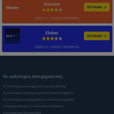
Vistabet
ΕΓΓΡΑΦΗ
ΕΕΕΠ | 21+ | ΠΑΙΞΕ ΥΠΕΥΘΥΝΑ
Elabet
ΕΓΓΡΑΦΗ
ΕΕΕΠ | 21+ | ΠΑΙΞΕ ΥΠΕΥΘΥΝΑ
Οι καλύτερες στοιχηματικές
Οι καλύτερες στοιχηματικές για Live Betting
Οι καλύτερες στοιχηματικές για κινητό & τάμπλετ
Οι καλύτερες στοιχηματικές σε ειδικά στοιχήματα
Στοιχηματικές με τις καλύτερες αποδόσεις
Στοιχηματικές Ιστοσελίδες