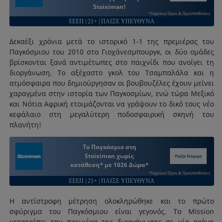
Stoiximan!
*Ισχύουν Όροι & Προϋποθέσεις
ΕΕΕΠ | 21+ | ΠΑΙΞΕ ΥΠΕΥΘΥΝΑ
Δεκαέξι χρόνια μετά το ιστορικό 1-1 της πρεμιέρας του
Παγκόσμιου του 2010 στο Γιοχάνεσμπουργκ, οι δύο ομάδες
βρίσκονται ξανά αντιμέτωπες στο παιχνίδι που ανοίγει τη
διοργάνωση. Το αξέχαστο γκολ του Τσαμπαλάλα και η
ατμόσφαιρα που δημιούργησαν οι βουβουζέλες έχουν μείνει
χαραγμένα στην ιστορία των Παγκοσμίων, ενώ τώρα Μεξικό
και Νότια Αφρική ετοιμάζονται να γράψουν το δικό τους νέο
κεφάλαιο στη μεγαλύτερη ποδοσφαιρική σκηνή του
πλανήτη!
Το Παγκόσμιο στη
Stoiximan χωρίς
Παίξε Νόμιμα
κατάθεση* με 1026 Δώρα*
*Ισχύουν Όροι & Προϋποθέσεις
ΕΕΕΠ | 21+ | ΠΑΙΞΕ ΥΠΕΥΘΥΝΑ
Η αντίστροφη μέτρηση ολοκληρώθηκε και το πρώτο
σφύριγμα του Παγκόσμιου είναι γεγονός. Το Mission
μετατρέπει την πρεμιέρα της διοργάνωσης σε μία ακόμη