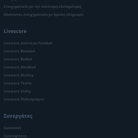
Στοιχηματικές με την καλύτερη εξυπηρέτηση
Αξιόπιστες στοιχηματικές με άμεσες πληρωμές
Livescore
Livescore American Football
Livescore Baseball
Livescore Basket
Livescore Handball
Livescore Hockey
Livescore Tennis
Livescore Volley
Livescore Ποδοσφαίρου
Συνεργάτες
Casinoslot
Casinogreece