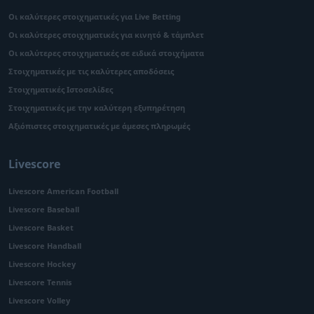
Οι καλύτερες στοιχηματικές για Live Betting
Οι καλύτερες στοιχηματικές για κινητό & τάμπλετ
Οι καλύτερες στοιχηματικές σε ειδικά στοιχήματα
Στοιχηματικές με τις καλύτερες αποδόσεις
Στοιχηματικές Ιστοσελίδες
Στοιχηματικές με την καλύτερη εξυπηρέτηση
Αξιόπιστες στοιχηματικές με άμεσες πληρωμές
Livescore
Livescore American Football
Livescore Baseball
Livescore Basket
Livescore Handball
Livescore Hockey
Livescore Tennis
Livescore Volley