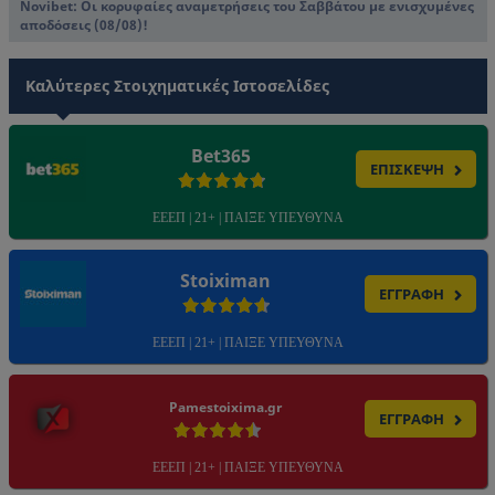
Novibet: Oι κορυφαίες αναμετρήσεις του Σαββάτου με ενισχυμένες
αποδόσεις (08/08)!
Καλύτερες Στοιχηματικές Ιστοσελίδες
Bet365
ΕΠΙΣΚΕΨΗ
ΕΕΕΠ | 21+ | ΠΑΙΞΕ ΥΠΕΥΘΥΝΑ
Stoiximan
ΕΓΓΡΑΦΗ
ΕΕΕΠ | 21+ | ΠΑΙΞΕ ΥΠΕΥΘΥΝΑ
Pamestoixima.gr
ΕΓΓΡΑΦΗ
ΕΕΕΠ | 21+ | ΠΑΙΞΕ ΥΠΕΥΘΥΝΑ