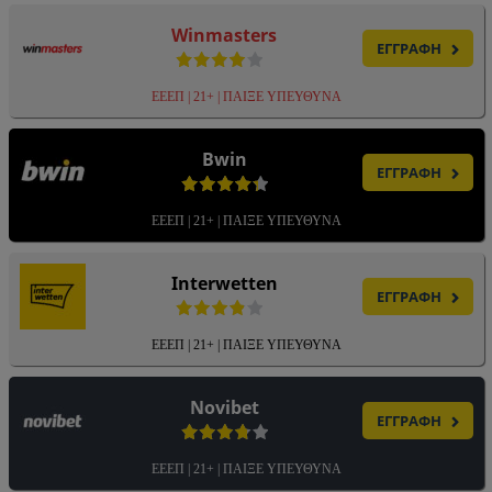
Winmasters
ΕΓΓΡΑΦΗ
ΕΕΕΠ | 21+ | ΠΑΙΞΕ ΥΠΕΥΘΥΝΑ
Bwin
ΕΓΓΡΑΦΗ
ΕΕΕΠ | 21+ | ΠΑΙΞΕ ΥΠΕΥΘΥΝΑ
Interwetten
ΕΓΓΡΑΦΗ
ΕΕΕΠ | 21+ | ΠΑΙΞΕ ΥΠΕΥΘΥΝΑ
Novibet
ΕΓΓΡΑΦΗ
ΕΕΕΠ | 21+ | ΠΑΙΞΕ ΥΠΕΥΘΥΝΑ