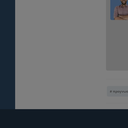
προγνωσ