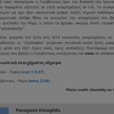
ρί νίκες πανηγύρισε η Γιουβέντους πριν την διακοπή του πρωτ
α παραμένει αήττητη σε επτά αναμετρήσεις (6-1-0). Το συγκρ
δείχνει να έχει βρει αγωνιστικό ρυθμό, παίζει στρωτό ποδόσφαι
 αμυντικά. Απόψε θέλει να συνεχίσει την αναρρίχηση στο βα
ε αντίπαλο την Ρόμα, η οποία τα βρίσκει σκούρα όποτε επισκέ
“μπιανκονέρι”.
μένα, γνώρισε την ήττα στις 9/10 τελευταίες αναμετρήσεις σε
αράλληλα, οι “τζιαλορόσι” γνώρισαν συνολικά εννέα ήττες μακ
υς μέσα στο 2021 (τρεις νίκες, τρεις ισοπαλίες). Ποντάρουμε σ
τριας που βγάζει η Γιουβέντους επιλέγοντας τον
άσσο
σε απόδοσ
νωστικά στοιχήματος σήμερα
ολι – Τορίνο
over 3 (2.07)
υβέντους – Ρόμα
άσσος (2.00)
Photo credit: bluesbby on 
Panagiotis Kistoglidis