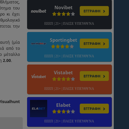
αθλήματος,
Novibet
ότημα του
ΕΓΓΡΑΦΗ
ρο κι έχει
θμολογικό
ΕΕΕΠ | 21+ | ΠΑΙΞΕ ΥΠΕΥΘΥΝΑ
πτεται την
Sportingbet
 αυτή (μία
ΕΓΓΡΑΦΗ
ριά από το
το μέταλλο
ΕΕΕΠ | 21+ | ΠΑΙΞΕ ΥΠΕΥΘΥΝΑ
η
2.00
.
Vistabet
ΕΓΓΡΑΦΗ
ΕΕΕΠ | 21+ | ΠΑΙΞΕ ΥΠΕΥΘΥΝΑ
Visualhunt
Elabet
ΕΓΓΡΑΦΗ
ΕΕΕΠ | 21+ | ΠΑΙΞΕ ΥΠΕΥΘΥΝΑ