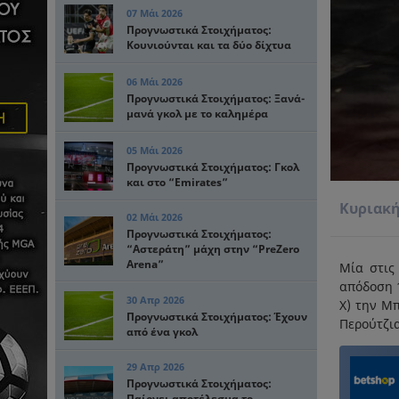
07 Μάι 2026
Προγνωστικά Στοιχήματος:
Κουνιούνται και τα δύο δίχτυα
06 Μάι 2026
Προγνωστικά Στοιχήματος: Ξανά-
μανά γκολ με το καλημέρα
05 Μάι 2026
Προγνωστικά Στοιχήματος: Γκολ
και στο “Emirates”
Κυριακή
02 Μάι 2026
Προγνωστικά Στοιχήματος:
“Αστεράτη” μάχη στην “PreZero
Arena”
Μία στις
απόδοση 
30 Απρ 2026
Χ) την Μ
Προγνωστικά Στοιχήματος: Έχουν
Περούτζια
από ένα γκολ
29 Απρ 2026
Προγνωστικά Στοιχήματος:
Παίρνει αποτέλεσμα το