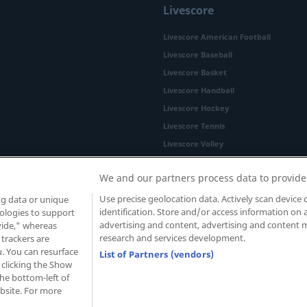
Livescore
Livescore American Football
Livescore Baseball
Livescore Basket
Livescore Handball
Livescore Hockey
Livescore Tennis
Livescore Volley
Livescore Ποδοσφαίρου
We and our partners process data to provide
Use precise geolocation data. Actively scan device c
ng data or unique
identification. Store and/or access information on 
nologies to support
©2026
Liveagones
All rights reserved.
υνος Στοιχηματισμός
21+
advertising and content, advertising and content
vide," whereas
research and services development.
 trackers are
. You can resurface
List of Partners (vendors)
 clicking the Show
he bottom-left of
ebsite. For more