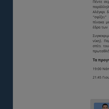
Πέντε σε
παράλληλ
Αλέγκρι 
“σφίξει”
πίνακα μ
έδρα των 
Συγκεκρι
νίκη). Π
σπίτι το
πρωταθλή
Τα προγ
19:00 Νάπ
21:45 Γιο