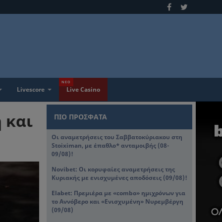
Livescore
Live Casino
 και
ΠΙΟ ΠΡΟΣΦΑΤΑ
Οι αναμετρήσεις του Σαββατοκύριακου στη
Stoiximan, με έπαθλο* ανταμοιβής (08-
09/08)!
Novibet: Oι κορυφαίες αναμετρήσεις της
Κυριακής με ενισχυμένες αποδόσεις (09/08)!
Elabet: Πρεμιέρα με «combo» ημιχρόνων για
το Αννόβερο και «Ενισχυμένη» Νυρεμβέργη
(09/08)