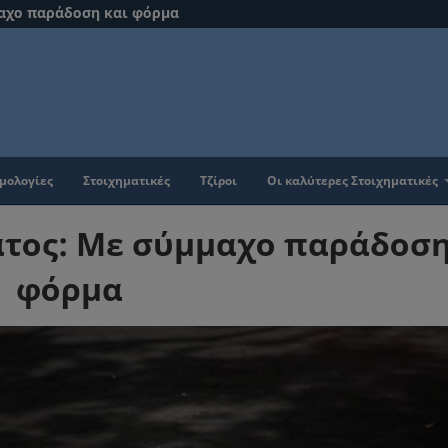
αχο παράδοση και φόρμα
μολογίες
Στοιχηματικές
Τζίροι
Οι καλύτερες Στοιχηματικές
τος: Με σύμμαχο παράδοση
φόρμα