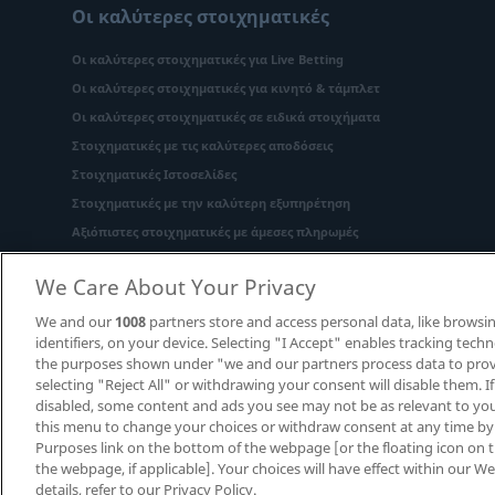
Οι καλύτερες στοιχηματικές
Οι καλύτερες στοιχηματικές για Live Betting
Οι καλύτερες στοιχηματικές για κινητό & τάμπλετ
Οι καλύτερες στοιχηματικές σε ειδικά στοιχήματα
Στοιχηματικές με τις καλύτερες αποδόσεις
Στοιχηματικές Ιστοσελίδες
Στοιχηματικές με την καλύτερη εξυπηρέτηση
Αξιόπιστες στοιχηματικές με άμεσες πληρωμές
We Care About Your Privacy
We and our
1008
partners store and access personal data, like browsi
identifiers, on your device. Selecting "I Accept" enables tracking tech
Πολιτική Απορρήτου
Πολιτική Χρήσης Cookies
Υπεύθ
the purposes shown under "we and our partners process data to pro
selecting "Reject All" or withdrawing your consent will disable them. If
disabled, some content and ads you see may not be as relevant to you
this menu to change your choices or withdraw consent at any time by
Purposes link on the bottom of the webpage [or the floating icon on t
the webpage, if applicable]. Your choices will have effect within our W
details, refer to our Privacy Policy.