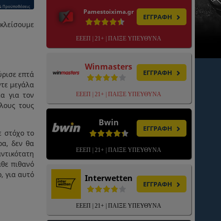
& Προϋποθέσεις
Pamestoixima.gr
ΕΓΓΡΑΦΗ
 κλείσουμε
ΕΕΕΠ | 21+ | ΠΑΙΞΕ ΥΠΕΥΘΥΝΑ
Winmasters
ΕΓΓΡΑΦΗ
ύρισε επτά
ντε μεγάλα
α για τον
ΕΕΕΠ | 21+ | ΠΑΙΞΕ ΥΠΕΥΘΥΝΑ
λους τους
Bwin
ΕΓΓΡΑΦΗ
ε στόχο το
ρα, δεν θα
ΕΕΕΠ | 21+ | ΠΑΙΞΕ ΥΠΕΥΘΥΝΑ
ντικότατη
άθε πιθανό
, για αυτό
Interwetten
ΕΓΓΡΑΦΗ
ΕΕΕΠ | 21+ | ΠΑΙΞΕ ΥΠΕΥΘΥΝΑ