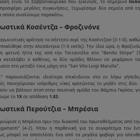
ράση είναι το Σαββατοκύριακο που ξεκίνησε, το σημερινό
ποδο
προσφέρει μεγάλες συγκινήσεις. Ξεχωρίσαμε δύο σημεία από τη
τα οποία αναλύουμε παρακάτω.
ωστικά Κοσέντζα – Φροζινόνε
αγωνιστικές κράτησε το αήττητο σερί της Κοσέντζασ (3-1-0), καθώ
ποκλίθηκε στην Αλεσάντρια (1-0 εκτός). Την ίδια ώρα, η Φροζινό
η φετινή ήττα της από την Τσιταντέλα στο “Benito Stirpe” (
α καταλάβει ο καθένας, οι δύο ομάδες θέλουν να ρεφάρουν τα
ατα στη μεταξύ τους μάχη στο “San Vito-Luigi Marulla”.
ι” παρουσιάζονται ιδιαίτερα επικίνδυνοι στο εν λόγω γήπεδο
κές πανηγύρισαν ισάριθμες νίκες κρατώντας το μηδέν στις δύο
ούν να βάλουν στοπ στην ποιοτική ομάδα του Φάμπιο Γκρόσο, γι
ξουμε το
1Χ
σε απόδοση
1.83
.
ωστικά Περούτζια – Μπρέσια
 γνώρισε η Μπρέσια πριν την διακοπή του πρωταθλήματος από τη
igamonti” (4-2). Ήταν η παρθενική για το συγκρότημα του Ιν
πως μπορεί να αποτελέσει ένα από τα μεγάλα φαβορί για απευθ