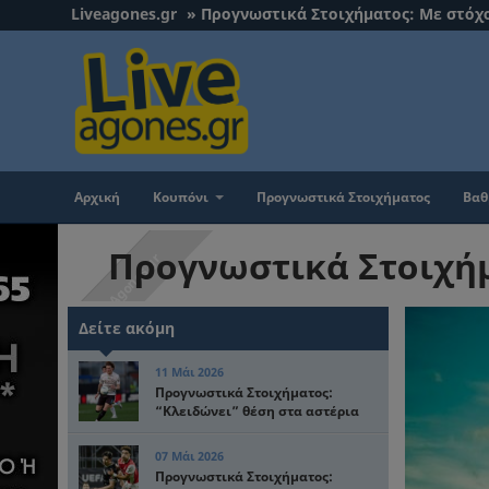
Liveagones.gr
»
Προγνωστικά Στοιχήματος: Με στόχ
Αρχική
Κουπόνι
Προγνωστικά Στοιχήματος
Βαθ
Προγνωστικά Στοιχήμ
Δείτε ακόμη
11 Μάι 2026
Προγνωστικά Στοιχήματος:
“Κλειδώνει” θέση στα αστέρια
07 Μάι 2026
Προγνωστικά Στοιχήματος: