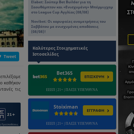
Elabet: Σούπερ Bet Builder για τη
Σαουθάμπτον και «Ενισχυμένη» Μπέρμιγχαμ
στο League Cup Αγγλίας (08/08)
Novibet: Oι κορυφαίες αναμετρήσεις του
Σαββάτου με ενισχυμένες αποδόσεις
(08/08)!
Καλύτερες Στοιχηματικές
Ιστοσελίδες
Tweet
Bet365
επιλέξαμε
ΕΠΙΣΚΕΨΗ
το καθήκον
ντανές τις
ΕΕΕΠ | 21+ | ΠΑΙΞΕ ΥΠΕΥΘΥΝΑ
Stoiximan
ΕΓΓΡΑΦΗ
ΕΕΕΠ | 21+ | ΠΑΙΞΕ ΥΠΕΥΘΥΝΑ
& Προϋποθέσεις