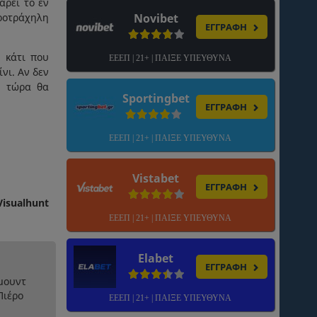
άρει το εν
ροτράχηλη
Novibet
ΕΓΓΡΑΦΗ
 κάτι που
ΕΕΕΠ | 21+ | ΠΑΙΞΕ ΥΠΕΥΘΥΝΑ
νι. Αν δεν
, τώρα θα
Sportingbet
ΕΓΓΡΑΦΗ
ΕΕΕΠ | 21+ | ΠΑΙΞΕ ΥΠΕΥΘΥΝΑ
Vistabet
ΕΓΓΡΑΦΗ
Visualhunt
ΕΕΕΠ | 21+ | ΠΑΙΞΕ ΥΠΕΥΘΥΝΑ
Elabet
ΕΓΓΡΑΦΗ
τμουντ
Πιέρο
ΕΕΕΠ | 21+ | ΠΑΙΞΕ ΥΠΕΥΘΥΝΑ