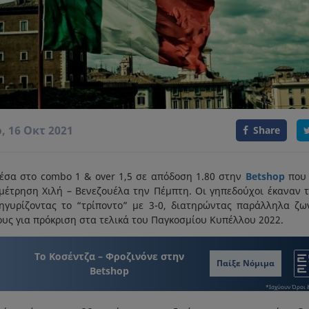
, 16 Οκτ 2021
Share
έσα στο combo 1 & over 1,5 σε απόδοση 1.80 στην
Betshop
που 
μέτρηση Χιλή – Βενεζουέλα την Πέμπτη. Οι γηπεδούχοι έκαναν 
ηγυρίζοντας το “τρίποντο” με 3-0, διατηρώντας παράλληλα ζω
ους για πρόκριση στα τελικά του Παγκοσμίου Κυπέλλου 2022.
Το Κοσέντζα – Φροζινόνε στην
Παίξε Νόμιμα
Betshop
*Ισχύουν Όροι 