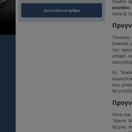
Γεμάτο δ
κουπόνι
Δείτε όλα τα άρθρα
Serie B, 
Προγν
Τέσσερις 
διακοπή υ
την πρώτ
μπορεί ν
αποτελέσμ
Οι “λύκο
αγωνιστι
πως μπορ
θα επιλέ
Προγν
Ήττα σοκ
“Mario R
δείχνει 