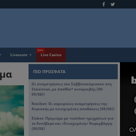
Livescore
Live Casino
σμα
ΠΙΟ ΠΡΟΣΦΑΤΑ
Οι αναμετρήσεις του Σαββατοκύριακου στη
Stoiximan, με έπαθλο* ανταμοιβής (08-
09/08)!
Novibet: Oι κορυφαίες αναμετρήσεις της
Κυριακής με ενισχυμένες αποδόσεις (09/08)!
Elabet: Πρεμιέρα με «combo» ημιχρόνων για
το Αννόβερο και «Ενισχυμένη» Νυρεμβέργη
(09/08)