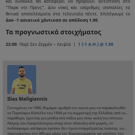
και δύσκολα θα καταφέρει να προβάλει αντίσταση στο
“Παρκ ντε Πρενς”. Δύο νίκες και ισάριθμες ισοπαλίες τα
θετικά αποτελέσματα στα τελευταία πέντε. Επιλέγουμε το
άσο -1 ασιατικό χάντικαπ σε απόδοση 1.90
.
Τα προγνωστικά στοιχήματος
22:00
Παρί Σεν Ζερμέν – Λειψία |
1 (-1 A.H.) @ 1.90
Ilias Maligiannis
Γεννημένος το 1986, θυμάμαι αμυδρά τον εαυτό μου να παρακολουθεί
το Παγκόσμιο Κύπελλο του 1994 με τη συμμετοχή της Ελλάδας από το…
παράθυρο, έχοντας μια μπάλα στα πόδια μου στην αυλή του σπιτιού.
Λάτρης του λαοφιλέστερου σπορ στον πλανήτη από μικρός, το
ποδόσφαιρο, κατάφερα εφόσον δεν έγινα επαγγελματίας παίκτης, να…
παρεισφρήσω στο άθλημα μέσω της δημοσιογραφίας και κατόπιν του