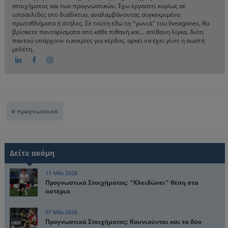
στοιχήματος και των προγνωστικών. Έχω εργαστεί κυρίως σε
ιστοσελίδες στο διαδίκτυο, αναλαμβάνοντας συγκεκριμένα
πρωταθλήματα ή στήλες. Σε τούτη εδώ τη “γωνιά” του liveagones, θα
βρίσκετε πονταρίσματα από κάθε πιθανή και… απίθανη λίγκα, διότι
παντού υπάρχουν ευκαιρίες για κέρδος, αρκεί να έχει γίνει η σωστή
μελέτη.
προγνωστικά
Δείτε ακόμη
11 Μάι 2026
Προγνωστικά Στοιχήματος: “Κλειδώνει” θέση στα
αστέρια
07 Μάι 2026
Προγνωστικά Στοιχήματος: Κουνιούνται και τα δύο