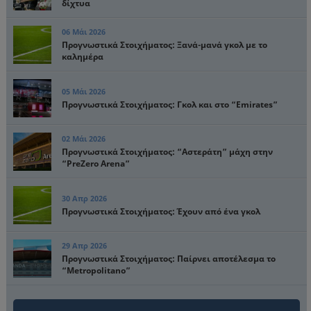
δίχτυα
06 Μάι 2026
Προγνωστικά Στοιχήματος: Ξανά-μανά γκολ με το
καλημέρα
05 Μάι 2026
Προγνωστικά Στοιχήματος: Γκολ και στο “Emirates”
02 Μάι 2026
Προγνωστικά Στοιχήματος: “Αστεράτη” μάχη στην
“PreZero Arena”
30 Απρ 2026
Προγνωστικά Στοιχήματος: Έχουν από ένα γκολ
29 Απρ 2026
Προγνωστικά Στοιχήματος: Παίρνει αποτέλεσμα το
“Metropolitano”