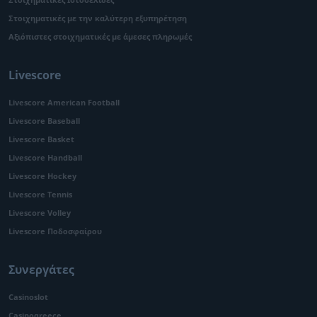
Στοιχηματικές με την καλύτερη εξυπηρέτηση
Αξιόπιστες στοιχηματικές με άμεσες πληρωμές
Livescore
Livescore American Football
Livescore Baseball
Livescore Basket
Livescore Handball
Livescore Hockey
Livescore Tennis
Livescore Volley
Livescore Ποδοσφαίρου
Συνεργάτες
Casinoslot
Casinogreece