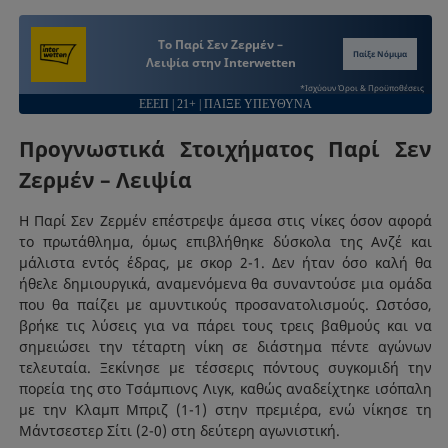
Το Παρί Σεν Ζερμέν –
Παίξε Νόμιμα
Λειψία στην Interwetten
*Ισχύουν Όροι & Προϋποθέσεις
ΕΕΕΠ | 21+ | ΠΑΙΞΕ ΥΠΕΥΘΥΝΑ
Προγνωστικά Στοιχήματος Παρί Σεν
Ζερμέν – Λειψία
Η Παρί Σεν Ζερμέν επέστρεψε άμεσα στις νίκες όσον αφορά
το πρωτάθλημα, όμως επιβλήθηκε δύσκολα της Ανζέ και
μάλιστα εντός έδρας, με σκορ 2-1. Δεν ήταν όσο καλή θα
ήθελε δημιουργικά, αναμενόμενα θα συναντούσε μια ομάδα
που θα παίζει με αμυντικούς προσανατολισμούς. Ωστόσο,
βρήκε τις λύσεις για να πάρει τους τρεις βαθμούς και να
σημειώσει την τέταρτη νίκη σε διάστημα πέντε αγώνων
τελευταία. Ξεκίνησε με τέσσερις πόντους συγκομιδή την
πορεία της στο Τσάμπιονς Λιγκ, καθώς αναδείχτηκε ισόπαλη
με την Κλαμπ Μπριζ (1-1) στην πρεμιέρα, ενώ νίκησε τη
Μάντσεστερ Σίτι (2-0) στη δεύτερη αγωνιστική.