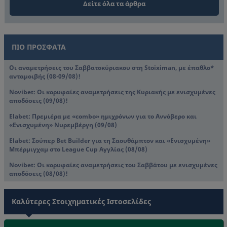
Δείτε όλα τα άρθρα
ΠΙΟ ΠΡΟΣΦΑΤΑ
Οι αναμετρήσεις του Σαββατοκύριακου στη Stoiximan, με έπαθλο*
ανταμοιβής (08-09/08)!
Novibet: Oι κορυφαίες αναμετρήσεις της Κυριακής με ενισχυμένες
αποδόσεις (09/08)!
Elabet: Πρεμιέρα με «combo» ημιχρόνων για το Αννόβερο και
«Ενισχυμένη» Νυρεμβέργη (09/08)
Elabet: Σούπερ Bet Builder για τη Σαουθάμπτον και «Ενισχυμένη»
Μπέρμιγχαμ στο League Cup Αγγλίας (08/08)
Novibet: Oι κορυφαίες αναμετρήσεις του Σαββάτου με ενισχυμένες
αποδόσεις (08/08)!
Καλύτερες Στοιχηματικές Ιστοσελίδες