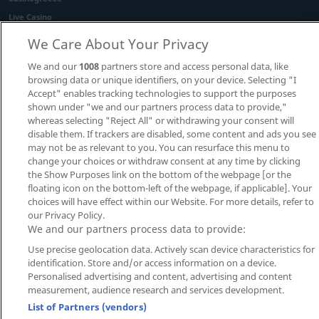
Live Casino
Casinohome
We Care About Your Privacy
We and our
1008
partners store and access personal data, like
Πολιτική
Πολιτική Χρήσης
Υπεύθυνος
browsing data or unique identifiers, on your device. Selecting "I
Accept" enables tracking technologies to support the purposes
Απορρήτου
Cookies
Στοιχηματισμός
shown under "we and our partners process data to provide,"
©2026
Liveagones
All rights reserved.
whereas selecting "Reject All" or withdrawing your consent will
21+
disable them. If trackers are disabled, some content and ads you see
may not be as relevant to you. You can resurface this menu to
change your choices or withdraw consent at any time by clicking
the Show Purposes link on the bottom of the webpage [or the
floating icon on the bottom-left of the webpage, if applicable]. Your
choices will have effect within our Website. For more details, refer to
our Privacy Policy.
We and our partners process data to provide:
Use precise geolocation data. Actively scan device characteristics for
identification. Store and/or access information on a device.
Personalised advertising and content, advertising and content
measurement, audience research and services development.
List of Partners (vendors)