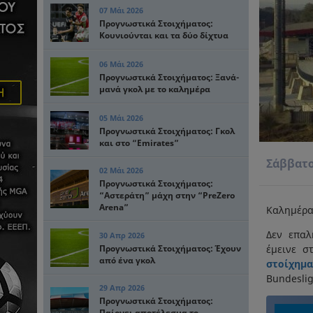
07 Μάι 2026
Προγνωστικά Στοιχήματος:
Κουνιούνται και τα δύο δίχτυα
06 Μάι 2026
Προγνωστικά Στοιχήματος: Ξανά-
μανά γκολ με το καλημέρα
05 Μάι 2026
Προγνωστικά Στοιχήματος: Γκολ
και στο “Emirates”
Σάββατο
02 Μάι 2026
Προγνωστικά Στοιχήματος:
“Αστεράτη” μάχη στην “PreZero
Arena”
Καλημέρα 
Δεν επαλ
30 Απρ 2026
Προγνωστικά Στοιχήματος: Έχουν
έμεινε σ
από ένα γκολ
στοίχημ
Bundeslig
29 Απρ 2026
Προγνωστικά Στοιχήματος:
Παίρνει αποτέλεσμα το