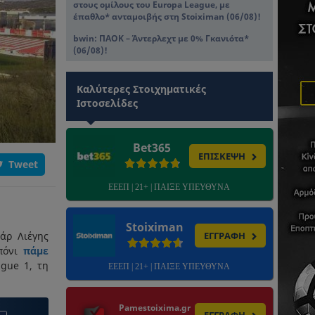
στους ομίλους του Europa League, με
έπαθλο* ανταμοιβής στη Stoiximan (06/08)!
bwin: ΠΑΟΚ – Άντερλεχτ με 0% Γκανιότα*
(06/08)!
Καλύτερες Στοιχηματικές
Ιστοσελίδες
Bet365
ΕΠΙΣΚΕΨΗ
Tweet
ΕΕΕΠ | 21+ | ΠΑΙΞΕ ΥΠΕΥΘΥΝΑ
Stoiximan
άρ Λιέγης
ΕΓΓΡΑΦΗ
υπόνι
πάμε
igue 1, τη
ΕΕΕΠ | 21+ | ΠΑΙΞΕ ΥΠΕΥΘΥΝΑ
Pamestoixima.gr