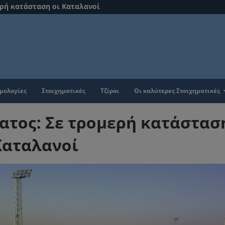
ρή κατάσταση οι Καταλανοί
μολογίες
Στοιχηματικές
Τζίροι
Οι καλύτερες Στοιχηματικές
τος: Σε τρομερή κατάσταση
Καταλανοί