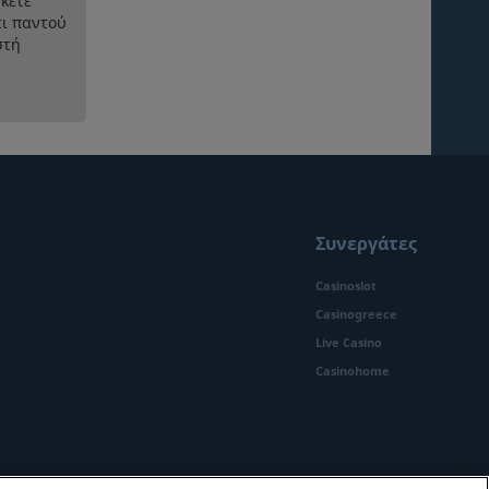
σκετε
τι παντού
στή
Συνεργάτες
Casinoslot
Casinogreece
Live Casino
Casinohome