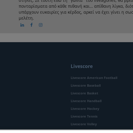
στήλες. Σε τούτη εδώ τη “γωνιά” του liveagones, θα βρί
πονταρίσματα από κάθε πιθανή και… απίθανη λίγκα, διό
υπάρχουν ευκαιρίες για κέρδος, αρκεί να έχει γίνει η σω
μελέτη.
Livescore
Livescore American Football
Livescore Baseball
Livescore Basket
Livescore Handball
Livescore Hockey
Livescore Tennis
Livescore Volley
Livescore Ποδοσφαίρου