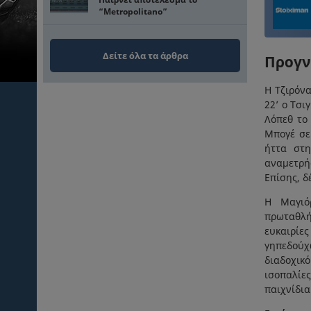
“Metropolitano”
Δείτε όλα τα άρθρα
Προγν
Η Τζιρόνα
22’ ο Τσι
Λόπεθ το 
Μπογέ σε 
ήττα στη
αναμετρήσ
Επίσης, δ
Η Μαγιό
πρωταθλή
ευκαιρίε
γηπεδούχ
διαδοχικό
ισοπαλίε
παιχνίδια