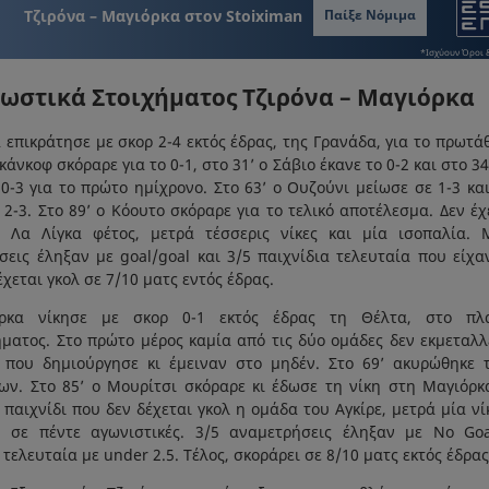
Τζιρόνα – Μαγιόρκα στον Stoiximan
Παίξε Νόμιμα
*Ισχύουν Όροι 
ωστικά Στοιχήματος Τζιρόνα – Μαγιόρκα
 επικράτησε με σκορ 2-4 εκτός έδρας, της Γρανάδα, για το πρωτά
γκάνκοφ σκόραρε για το 0-1, στο 31’ ο Σάβιο έκανε το 0-2 και στο 3
0-3 για το πρώτο ημίχρονο. Στο 63’ ο Ουζούνι μείωσε σε 1-3 και
2-3. Στο 89’ ο Κόουτο σκόραρε για το τελικό αποτέλεσμα. Δεν έχ
 Λα Λίγκα φέτος, μετρά τέσσερις νίκες και μία ισοπαλία. 
εις έληξαν με goal/goal και 3/5 παιχνίδια τελευταία που είχαν
έχεται γκολ σε 7/10 ματς εντός έδρας.
ρκα νίκησε με σκορ 0-1 εκτός έδρας τη Θέλτα, στο πλα
ματος. Στο πρώτο μέρος καμία από τις δύο ομάδες δεν εκμεταλλ
ς που δημιούργησε κι έμειναν στο μηδέν. Στο 69’ ακυρώθηκε 
ων. Στο 85’ ο Μουρίτσι σκόραρε κι έδωσε τη νίκη στη Μαγιόρκ
 παιχνίδι που δεν δέχεται γκολ η ομάδα του Αγκίρε, μετρά μία νί
ς σε πέντε αγωνιστικές. 3/5 αναμετρήσεις έληξαν με No Goa
 τελευταία με under 2.5. Τέλος, σκοράρει σε 8/10 ματς εκτός έδρας