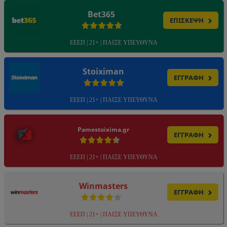
Bet365
ΕΠΙΣΚΕΨΗ
ΕΕΕΠ | 21+ | ΠΑΙΞΕ ΥΠΕΥΘΥΝΑ
Stoiximan
ΕΓΓΡΑΦΗ
ΕΕΕΠ | 21+ | ΠΑΙΞΕ ΥΠΕΥΘΥΝΑ
Pamestoixima.gr
ΕΓΓΡΑΦΗ
ΕΕΕΠ | 21+ | ΠΑΙΞΕ ΥΠΕΥΘΥΝΑ
Winmasters
ΕΓΓΡΑΦΗ
ΕΕΕΠ | 21+ | ΠΑΙΞΕ ΥΠΕΥΘΥΝΑ