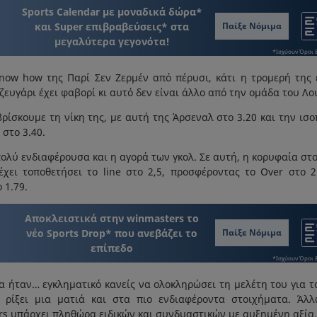
Sports Calendar με μοναδικά δώρα*
και Super επιβραβεύσεις* στα
Παίξε Νόμιμα
μεγαλύτερα γεγονότα!
*Ισχύουν Όροι 
know how της Παρί Σεν Ζερμέν από πέρυσι, κάτι η τρομερή της 
 ζευγάρι έχει φαβορί κι αυτό δεν είναι άλλο από την ομάδα του Λου
βρίσκουμε τη νίκη της, με αυτή της Άρσεναλ στο 3.20 και την ισο
 στο 3.40.
ολύ ενδιαφέρουσα και η αγορά των γκολ. Σε αυτή, η κορυφαία στ
 έχει τοποθετήσει το line στο 2,5, προσφέροντας το Over στο 2
 1.79.
Aποκλειστικά στην winmasters τo
νέο Sports Drop* που ανεβάζει το
Παίξε Νόμιμα
επίπεδο
*Ισχύουν Όροι 
α ήταν… εγκληματικό κανείς να ολοκληρώσει τη μελέτη του για το
 ρίξει μια ματιά και στα πιο ενδιαφέροντα στοιχήματα. Άλλ
rs υπάρχει πληθώρα ειδικών και συνδυαστικών με αυξημένη αξία