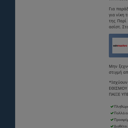
Για παράδ
για νίκη 
της Παρί 
ασίστ. Στ
Μην ξεχν
στιγμή απ
*Ισχύουν
ΕΘΙΣΜΟΥ
ΠΑΙΞΕ ΥΠ
Πληθώρα
Πολλά ε
Προσφέρ
Διαθέτει