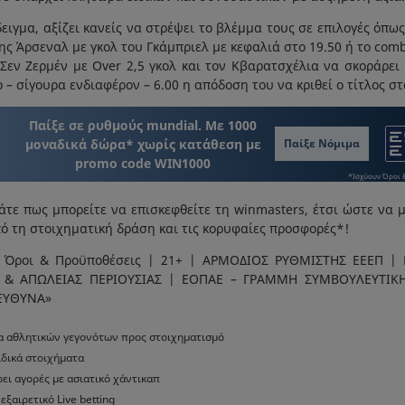
ειγμα, αξίζει κανείς να στρέψει το βλέμμα τους σε επιλογές όπω
της Άρσεναλ με γκολ του Γκάμπριελ με κεφαλιά στο 19.50 ή το comb
Σεν Ζερμέν με Over 2,5 γκολ και τον Κβαρατσχέλια να σκοράρει 
ο – σίγουρα ενδιαφέρον – 6.00 η απόδοση του να κριθεί ο τίτλος στ
Παίξε σε ρυθμούς mundial. Με 1000
μοναδικά δώρα* χωρίς κατάθεση με
Παίξε Νόμιμα
promo code WIN1000
*Ισχύουν Όροι 
άτε πως μπορείτε να επισκεφθείτε τη winmasters, έτσι ώστε να 
ό τη στοιχηματική δράση και τις κορυφαίες προσφορές*!
 Όροι & Προϋποθέσεις | 21+ | ΑΡΜΟΔΙΟΣ ΡΥΘΜΙΣΤΗΣ ΕΕΕΠ |
 & ΑΠΩΛΕΙΑΣ ΠΕΡΙΟΥΣΙΑΣ | ΕΟΠΑΕ – ΓΡΑΜΜΗ ΣΥΜΒΟΥΛΕΥΤΙΚΗ
ΕΥΘΥΝΑ»
 αθλητικών γεγονότων προς στοιχηματισμό
ιδικά στοιχήματα
ει αγορές με ασιατικό χάντικαπ
 εξαιρετικό Live betting