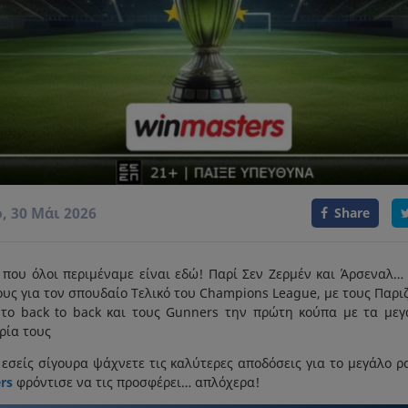
, 30 Μάι 2026
Share
 που όλοι περιμέναμε είναι εδώ! Παρί Σεν Ζερμέν και Άρσεναλ…
ους για τον σπουδαίο Τελικό του Champions League, με τους Παρι
το back to back και τους Gunners την πρώτη κούπα με τα μεγ
ρία τους
 εσείς σίγουρα ψάχνετε τις καλύτερες αποδόσεις για το μεγάλο ρ
rs
φρόντισε να τις προσφέρει… απλόχερα!