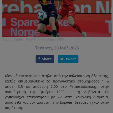
Photo Credits: Paul S. Amundsen / NTB
Τετάρτη, 30 Ιούλ 2025
Share
Tweet
Ιδανικά επέστρεψε η στήλη από την καλοκαιρινή άδειά της,
καθώς επιβεβαιώθηκε το προγνωστικό στοιχήματος 1 &
under 3,5 σε απόδοση 2.00 στο Pamestoixima.gr στην
αναμέτρηση της Ιμπέρια 1999 με τη Λεβάντια. Οι
γηπεδούχοι επικράτησαν με 2-1 στην κανονική διάρκεια,
αλλά τέθηκαν νοκ άουτ απ’ την Ευρώπη δεχόμενη γκολ στην
παράταση.