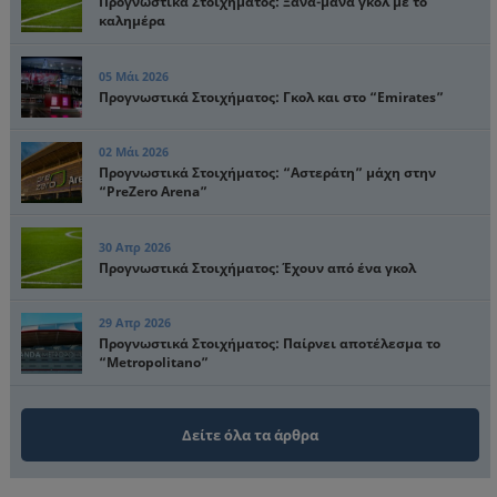
Προγνωστικά Στοιχήματος: Ξανά-μανά γκολ με το
καλημέρα
05 Μάι 2026
Προγνωστικά Στοιχήματος: Γκολ και στο “Emirates”
02 Μάι 2026
Προγνωστικά Στοιχήματος: “Αστεράτη” μάχη στην
“PreZero Arena”
30 Απρ 2026
Προγνωστικά Στοιχήματος: Έχουν από ένα γκολ
29 Απρ 2026
Προγνωστικά Στοιχήματος: Παίρνει αποτέλεσμα το
“Metropolitano”
Δείτε όλα τα άρθρα