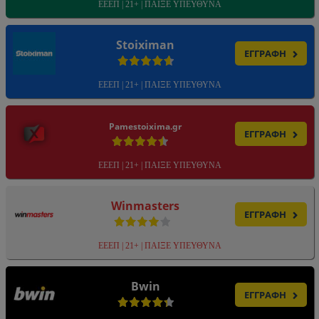
ΕΕΕΠ | 21+ | ΠΑΙΞΕ ΥΠΕΥΘΥΝΑ
Stoiximan
ΕΓΓΡΑΦΗ
ΕΕΕΠ | 21+ | ΠΑΙΞΕ ΥΠΕΥΘΥΝΑ
Pamestoixima.gr
ΕΓΓΡΑΦΗ
ΕΕΕΠ | 21+ | ΠΑΙΞΕ ΥΠΕΥΘΥΝΑ
Winmasters
ΕΓΓΡΑΦΗ
ΕΕΕΠ | 21+ | ΠΑΙΞΕ ΥΠΕΥΘΥΝΑ
Bwin
ΕΓΓΡΑΦΗ