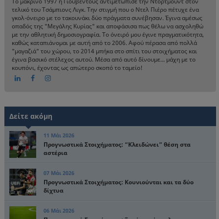
Το μακρινό 1997 η Γιουβέντους αντιμετώπισε την Ντόρτμουντ στον
τελικό του Τσάμπιονς Λιγκ. Την στιγμή που ο Ντελ Πιέρο πέτυχε ένα
γκολ-όνειρο με το τακουνάκι δύο πράγματα συνέβησαν. Έγινα αμέσως
οπαδός της "Μεγάλης Κυρίας" και αποφάσισα πως θέλω να ασχοληθώ
με την αθλητική δημοσιογραφία. Το όνειρό μου έγινε πραγματικότητα,
καθώς καταπιάνομαι με αυτή από το 2006. Αφού πέρασα από πολλά
"μαγαζιά" του χώρου, το 2014 μπήκα στο σπίτι του στοιχήματος και
έγινα βασικό στέλεχος αυτού. Μέσα από αυτό δίνουμε... μάχη με το
κουπόνι, έχοντας ως απώτερο σκοπό το ταμείο!
Δείτε ακόμη
11 Μάι 2026
Προγνωστικά Στοιχήματος: “Κλειδώνει” θέση στα
αστέρια
07 Μάι 2026
Προγνωστικά Στοιχήματος: Κουνιούνται και τα δύο
δίχτυα
06 Μάι 2026