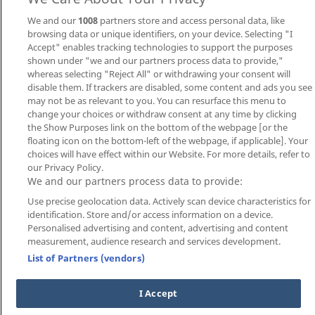
We and our
1008
partners store and access personal data, like
browsing data or unique identifiers, on your device. Selecting "I
Πολιτική
Πολιτική Χρήσης
Υπεύθυνος
Accept" enables tracking technologies to support the purposes
Απορρήτου
Cookies
Στοιχηματισμός
shown under "we and our partners process data to provide,"
©2026
Liveagones
All rights reserved.
whereas selecting "Reject All" or withdrawing your consent will
21+
disable them. If trackers are disabled, some content and ads you see
may not be as relevant to you. You can resurface this menu to
change your choices or withdraw consent at any time by clicking
the Show Purposes link on the bottom of the webpage [or the
floating icon on the bottom-left of the webpage, if applicable]. Your
choices will have effect within our Website. For more details, refer to
our Privacy Policy.
We and our partners process data to provide:
Use precise geolocation data. Actively scan device characteristics for
identification. Store and/or access information on a device.
Personalised advertising and content, advertising and content
measurement, audience research and services development.
List of Partners (vendors)
I Accept