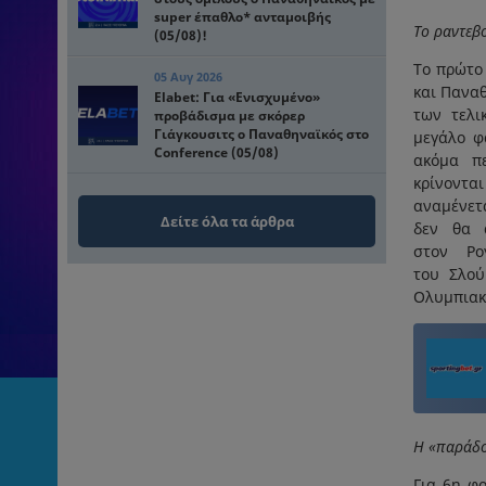
super έπαθλο* ανταμοιβής
Το ραντεβ
(05/08)!
Το πρώτο
05 Αυγ 2026
και Παναθ
Elabet: Για «Ενισχυμένο»
των τελι
προβάδισμα με σκόρερ
Γιάγκουσιτς ο Παναθηναϊκός στο
μεγάλο φ
Conference (05/08)
ακόμα π
κρίνοντ
αναμένετ
Δείτε όλα τα άρθρα
δεν θα 
στον Ρο
του Σλού
Ολυμπιακό
Η «παράδ
Για 6η φ