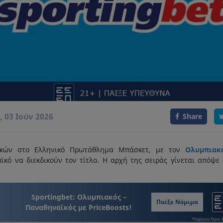
 03 Ιούν 2026
Share
ικών στο Ελληνικό Πρωτάθλημα Μπάσκετ, με τον
Ολυμπιακ
ϊκό να διεκδικούν τον τίτλο. Η αρχή της σειράς γίνεται απόψε 
Sportingbet: Ολυμπιακός –
Παίξε Νόμιμα
Παναθηναϊκός με PriceBoosts!
*Ισχύουν Όροι 