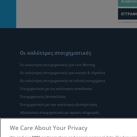
Διάβασε
ΕΓΓΡΑΦ
21+ | ΑΡΜΟΔΙΟΣ ΡΥΘ
Οι καλύτερες στοιχηματικές
Οι καλύτερες στοιχηματικές για Live Betting
Οι καλύτερες στοιχηματικές για κινητό & τάμπλετ
Οι καλύτερες στοιχηματικές σε ειδικά στοιχήματα
Στοιχηματικές με τις καλύτερες αποδόσεις
Στοιχηματικές Ιστοσελίδες
Στοιχηματικές με την καλύτερη εξυπηρέτηση
Αξιόπιστες στοιχηματικές με άμεσες πληρωμές
We Care About Your Privacy