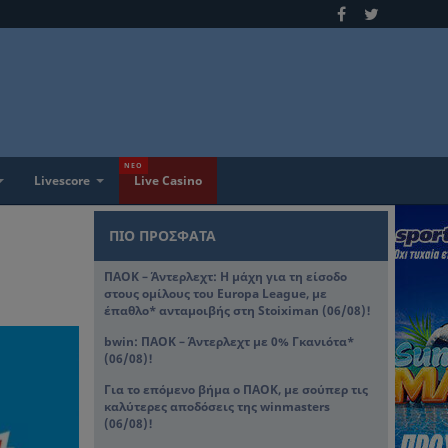
Livescore
Live Casino
ΠΙΟ ΠΡΟΣΦΑΤΑ
ΠΑΟΚ – Άντερλεχτ: Η μάχη για τη είσοδο
στους ομίλους του Europa League, με
έπαθλο* ανταμοιβής στη Stoiximan (06/08)!
bwin: ΠΑΟΚ – Άντερλεχτ με 0% Γκανιότα*
(06/08)!
Για το επόμενο βήμα ο ΠΑΟΚ, με σούπερ τις
καλύτερες αποδόσεις της winmasters
(06/08)!