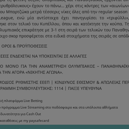
«ερυθρόλευκους» έχουν το πάνω… χέρι στις κόντρες των «αιωνίων
ου Μπαρτζώκα μετρά τέσσερις νίκες όλες από την regular season
League, ενώ μία αντίστοιχα έχει πανηγυρίσει το «τριφύλλι»
ηκε στον τελικό του Κυπέλλου, όπου και κατέκτησε την κούπα. Τ
λυμπιακός επικράτησε με 3-1 στη σειρά των τελικών του Παναθην
οιχο σκορ προσφέρεται στα ειδικά στοιχήματα της σειράς σε απόδ
 ΟΡΟΙ & ΠΡΟΫΠΟΘΕΣΕΙΣ
ΣΕΙΣ ΕΝΔΕΧΕΤΑΙ ΝΑ ΥΠΟΚΕΙΝΤΑΙ ΣΕ ΑΛΛΑΓΕΣ
ΜΟ ΜΟΝΟ ΓΙΑ ΤΗΝ ΑΝΑΜΕΤΡΗΣΗ ΟΛΥΜΠΙΑΚΟΣ – ΠΑΝΑΘΗΝΑΪΚΟΣ
 ΤΗΝ ΑΓΟΡΑ «ΝΙΚΗΤΗΣ ΑΓΩΝΑ».
ΜΟΔΙΟΣ ΡΥΘΜΙΣΤΗΣ ΕΕΕΠ | ΚΙΝΔΥΝΟΣ ΕΘΙΣΜΟΥ & ΑΠΩΛΕΙΑΣ ΠΕΡ
ΓΡΑΜΜΗ ΣΥΜΒΟΥΛΕΥΤΙΚΗΣ: 1114 | ΠΑΙΞΕ ΥΠΕΥΘΥΝΑ
λή πλατφόρμα Live Betting
 πρόγραμμα Live Streaming στο ποδόσφαιρο και στα υπόλοιπα αθλήματα
 δυνατότητα για Cash Out
 καταθέσεις με my paysafecard