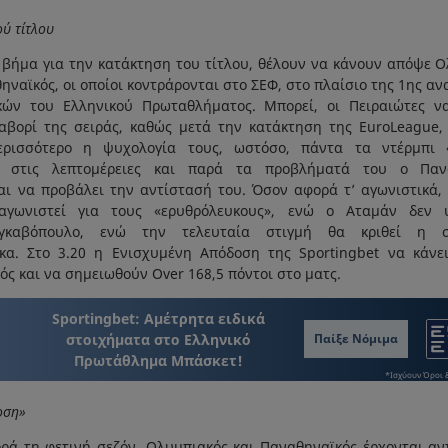
ού τίτλου
 βήμα για την κατάκτηση του τίτλου, θέλουν να κάνουν απόψε 
ηναϊκός, οι οποίοι κοντράρονται στο ΣΕΦ, στο πλαίσιο της 1ης α
κών του Ελληνικού Πρωταθλήματος. Μπορεί, οι Πειραιώτες να
αβορί της σειράς, καθώς μετά την κατάκτηση της EuroLeague,
ερισσότερο η ψυχολογία τους, ωστόσο, πάντα τα ντέρμπι 
αι στις λεπτομέρειες και παρά τα προβλήματά του ο Παν
αι να προβάλει την αντίστασή του. Όσον αφορά τ’ αγωνιστικά,
αγωνιστεί για τους «ερυθρόλευκους», ενώ ο Αταμάν δεν υ
γκαβόπουλο, ενώ την τελευταία στιγμή θα κριθεί η σ
κα. Στο 3.20 η Ενισχυμένη Απόδοση της Sportingbet να κάνει
ς και να σημειωθούν Over 168,5 πόντοι στο ματς.
Sportingbet: Αμέτρητα ειδικά
στοιχήματα στο Ελληνικό
Παίξε Νόμιμα
Πρωτάθλημα Μπάσκετ!
*Ισχύουν Όροι 
οση»
ορά τη φετινή σεζόν, Ολυμπιακός και Παναθηναϊκός έρχονται αν