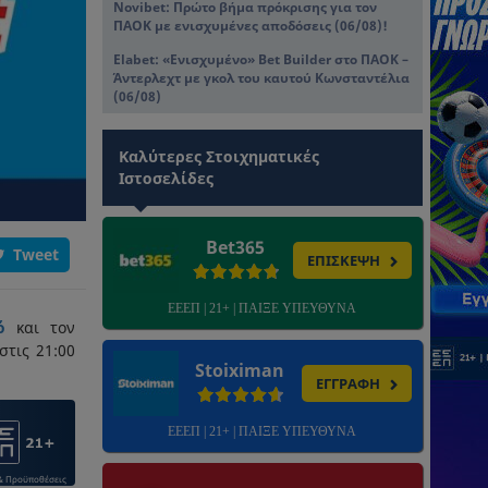
Novibet: Πρώτο βήμα πρόκρισης για τον
ΠΑΟΚ με ενισχυμένες αποδόσεις (06/08)!
Elabet: «Ενισχυμένο» Bet Builder στο ΠΑΟΚ –
Άντερλεχτ με γκολ του καυτού Κωνσταντέλια
(06/08)
Καλύτερες Στοιχηματικές
Ιστοσελίδες
Bet365
Tweet
ΕΠΙΣΚΕΨΗ
ΕΕΕΠ | 21+ | ΠΑΙΞΕ ΥΠΕΥΘΥΝΑ
ό
και τον
στις 21:00
Stoiximan
ΕΓΓΡΑΦΗ
ΕΕΕΠ | 21+ | ΠΑΙΞΕ ΥΠΕΥΘΥΝΑ
& Προϋποθέσεις