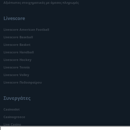
Αξιόπιστες στοιχηματικές με άμεσες πληρωμές
Livescore
Livescore American Football
Livescore Baseball
Livescore Basket
Livescore Handball
Livescore Hockey
Livescore Tennis
Livescore Volley
Livescore Ποδοσφαίρου
Συνεργάτες
Casinoslot
Casinogreece
Live Casino