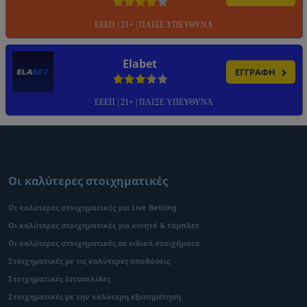
ΕΕΕΠ | 21+ | ΠΑΙΞΕ ΥΠΕΥΘΥΝΑ
Elabet
ΕΓΓΡΑΦΗ
ΕΕΕΠ | 21+ | ΠΑΙΞΕ ΥΠΕΥΘΥΝΑ
Οι καλύτερες στοιχηματικές
Οι καλύτερες στοιχηματικές για Live Betting
Οι καλύτερες στοιχηματικές για κινητό & τάμπλετ
Οι καλύτερες στοιχηματικές σε ειδικά στοιχήματα
Στοιχηματικές με τις καλύτερες αποδόσεις
Στοιχηματικές Ιστοσελίδες
Στοιχηματικές με την καλύτερη εξυπηρέτηση