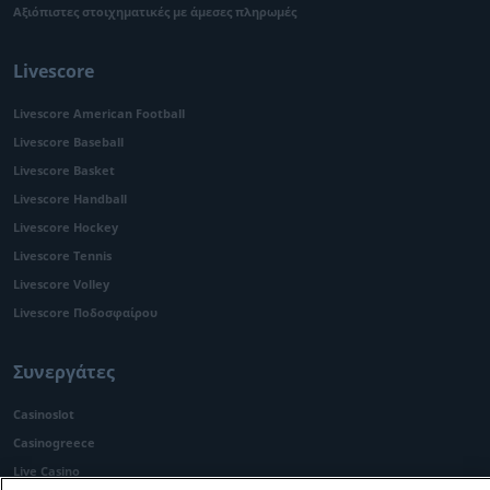
Αξιόπιστες στοιχηματικές με άμεσες πληρωμές
Livescore
Livescore American Football
Livescore Baseball
Livescore Basket
Livescore Handball
Livescore Hockey
Livescore Tennis
Livescore Volley
Livescore Ποδοσφαίρου
Συνεργάτες
Casinoslot
Casinogreece
Live Casino