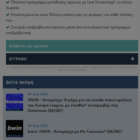
Πλούσιο πρόγραμμα μετάδοσης αγώνων με Live Streaming*, εντελώς
δωρεάν
Επικεντρώνεται στον Έλληνα παίκτη και τις ανάγκες του κάθε πελάτη
του
Συνεχής επιβράβευση παικτών μέσα από ένα εξαιρετικό πρόγραμμα
επιβράβευσης
Διάβασε την κριτική
ΕΓΓΡΑΦΗ
21+ | ΑΡΜΟΔΙΟΣ ΡΥΘΜΙΣΤΗΣ ΕΕΕΠ | ΚΙΝΔΥΝΟΣ ΕΘΙΣΜΟΥ & ΑΠΩΛΕΙΑΣ ΠΕΡΙΟΥΣΙΑΣ | ΕΟΠΑΕ – ΓΡΑΜΜΗ ΣΥΜΒΟΥΛΕΥΤΙΚΗΣ: 1114 | ΠΑΙΞΕ ΥΠΕΥΘΥΝΑ |
*Ισχύουν Όροι & Προϋποθέσεις
Δείτε ακόμη
06 Αυγ 2026
ΠΑΟΚ – Άντερλεχτ: Η μάχη για τη είσοδο στους ομίλους
του Europa League, με έπαθλο* ανταμοιβής στη
Stoiximan (06/08)!
06 Αυγ 2026
bwin: ΠΑΟΚ – Άντερλεχτ με 0% Γκανιότα* (06/08)!