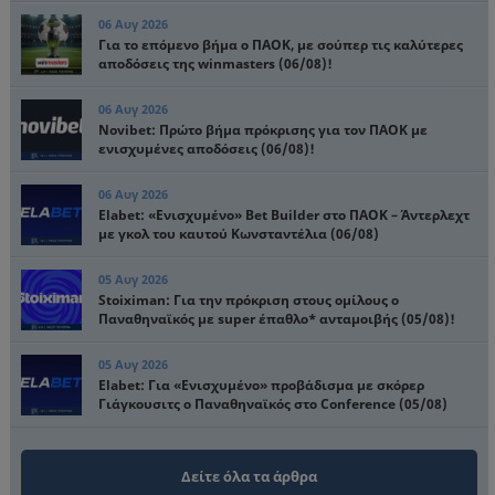
06 Αυγ 2026
Για το επόμενο βήμα ο ΠΑΟΚ, με σούπερ τις καλύτερες
αποδόσεις της winmasters (06/08)!
06 Αυγ 2026
Novibet: Πρώτο βήμα πρόκρισης για τον ΠΑΟΚ με
ενισχυμένες αποδόσεις (06/08)!
06 Αυγ 2026
Elabet: «Ενισχυμένο» Bet Builder στο ΠΑΟΚ – Άντερλεχτ
με γκολ του καυτού Κωνσταντέλια (06/08)
05 Αυγ 2026
Stoiximan: Για την πρόκριση στους ομίλους ο
Παναθηναϊκός με super έπαθλο* ανταμοιβής (05/08)!
05 Αυγ 2026
Elabet: Για «Ενισχυμένο» προβάδισμα με σκόρερ
Γιάγκουσιτς ο Παναθηναϊκός στο Conference (05/08)
Δείτε όλα τα άρθρα