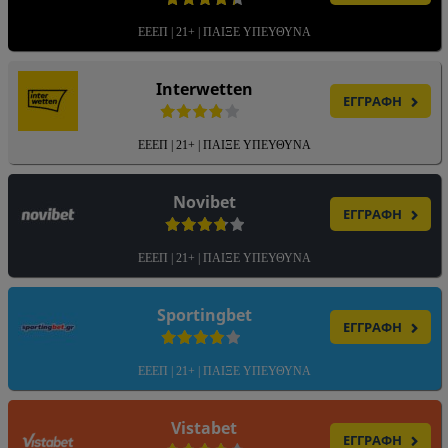
ΕΕΕΠ | 21+ | ΠΑΙΞΕ ΥΠΕΥΘΥΝΑ
Interwetten
ΕΓΓΡΑΦΗ
ΕΕΕΠ | 21+ | ΠΑΙΞΕ ΥΠΕΥΘΥΝΑ
Novibet
ΕΓΓΡΑΦΗ
ΕΕΕΠ | 21+ | ΠΑΙΞΕ ΥΠΕΥΘΥΝΑ
Sportingbet
ΕΓΓΡΑΦΗ
ΕΕΕΠ | 21+ | ΠΑΙΞΕ ΥΠΕΥΘΥΝΑ
Vistabet
ΕΓΓΡΑΦΗ