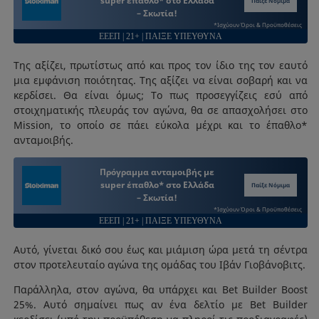
super έπαθλο* στο Ελλάδα
Παίξε Νόμιμα
– Σκωτία!
*Ισχύουν Όροι & Προϋποθέσεις
ΕΕΕΠ | 21+ | ΠΑΙΞΕ ΥΠΕΥΘΥΝΑ
Της αξίζει, πρωτίστως από και προς τον ίδιο της τον εαυτό
μια εμφάνιση ποιότητας. Της αξίζει να είναι σοβαρή και να
κερδίσει. Θα είναι όμως; Το πως προσεγγίζεις εσύ από
στοιχηματικής πλευράς τον αγώνα, θα σε απασχολήσει στο
Mission, το οποίο σε πάει εύκολα μέχρι και το έπαθλο*
ανταμοιβής.
Πρόγραμμα ανταμοιβής με
super έπαθλο* στο Ελλάδα
Παίξε Νόμιμα
– Σκωτία!
*Ισχύουν Όροι & Προϋποθέσεις
ΕΕΕΠ | 21+ | ΠΑΙΞΕ ΥΠΕΥΘΥΝΑ
Αυτό, γίνεται δικό σου έως και μιάμιση ώρα μετά τη σέντρα
στον προτελευταίο αγώνα της ομάδας του Ιβάν Γιοβάνοβιτς.
Παράλληλα, στον αγώνα, θα υπάρχει και Bet Builder Boost
25%. Αυτό σημαίνει πως αν ένα δελτίο με Bet Builder