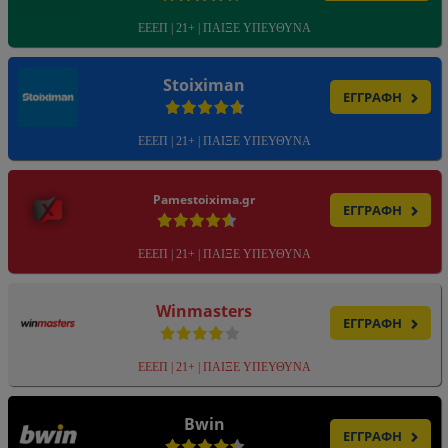
ΕΕΕΠ | 21+ | ΠΑΙΞΕ ΥΠΕΥΘΥΝΑ
Stoiximan
ΕΓΓΡΑΦΗ
ΕΕΕΠ | 21+ | ΠΑΙΞΕ ΥΠΕΥΘΥΝΑ
Pamestoixima.gr
ΕΓΓΡΑΦΗ
ΕΕΕΠ | 21+ | ΠΑΙΞΕ ΥΠΕΥΘΥΝΑ
Winmasters
ΕΓΓΡΑΦΗ
ΕΕΕΠ | 21+ | ΠΑΙΞΕ ΥΠΕΥΘΥΝΑ
Bwin
ΕΓΓΡΑΦΗ