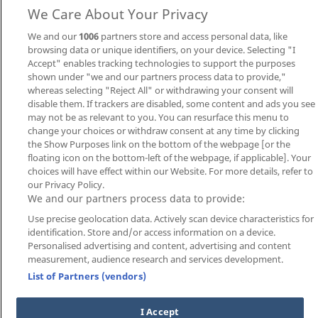
Casinohome
We Care About Your Privacy
We and our
1006
partners store and access personal data, like
browsing data or unique identifiers, on your device. Selecting "I
Πολιτική
Πολιτική Χρήσης
Υπεύθυνος
Accept" enables tracking technologies to support the purposes
Απορρήτου
Cookies
Στοιχηματισμός
shown under "we and our partners process data to provide,"
©2026
Liveagones
All rights reserved.
whereas selecting "Reject All" or withdrawing your consent will
21+
disable them. If trackers are disabled, some content and ads you see
may not be as relevant to you. You can resurface this menu to
change your choices or withdraw consent at any time by clicking
the Show Purposes link on the bottom of the webpage [or the
floating icon on the bottom-left of the webpage, if applicable]. Your
choices will have effect within our Website. For more details, refer to
our Privacy Policy.
We and our partners process data to provide:
Use precise geolocation data. Actively scan device characteristics for
identification. Store and/or access information on a device.
Personalised advertising and content, advertising and content
measurement, audience research and services development.
List of Partners (vendors)
I Accept