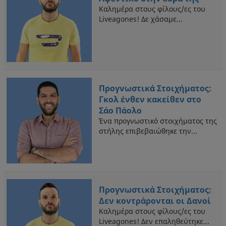
Καλημέρα στους φίλους/ες του
Liveagones! Δε χάσαμε...
Προγνωστικά Στοιχήματος:
Γκολ ένθεν κακείθεν στο
Σάο Πάολο
Ένα προγνωστικό στοιχήματος της
στήλης επιβεβαιώθηκε την...
Προγνωστικά Στοιχήματος:
Δεν κοντράρονται οι Δανοί
Καλημέρα στους φίλους/ες του
Liveagones! Δεν επαληθεύτηκε...