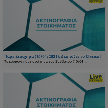
Πάμε Στοίχημα (10/04/2021): Δεσπόζει το Clasico!
Το κουπόνι πάμε στοίχημα του Σαββάτου (10/04)...