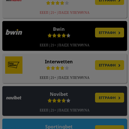
ΕΓΓΡΑΦΗ
ΕΕΕΠ | 21+ | ΠΑΙΞΕ ΥΠΕΥΘΥΝΑ
Bwin
ΕΓΓΡΑΦΗ
ΕΕΕΠ | 21+ | ΠΑΙΞΕ ΥΠΕΥΘΥΝΑ
Interwetten
ΕΓΓΡΑΦΗ
ΕΕΕΠ | 21+ | ΠΑΙΞΕ ΥΠΕΥΘΥΝΑ
Novibet
ΕΓΓΡΑΦΗ
ΕΕΕΠ | 21+ | ΠΑΙΞΕ ΥΠΕΥΘΥΝΑ
Sportingbet