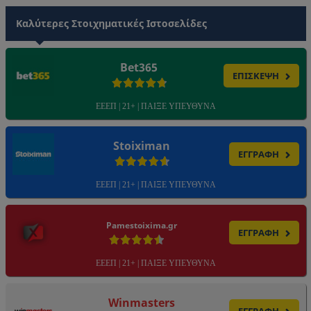
Καλύτερες Στοιχηματικές Ιστοσελίδες
Bet365
ΕΠΙΣΚΕΨΗ
ΕΕΕΠ | 21+ | ΠΑΙΞΕ ΥΠΕΥΘΥΝΑ
Stoiximan
ΕΓΓΡΑΦΗ
ΕΕΕΠ | 21+ | ΠΑΙΞΕ ΥΠΕΥΘΥΝΑ
Pamestoixima.gr
ΕΓΓΡΑΦΗ
ΕΕΕΠ | 21+ | ΠΑΙΞΕ ΥΠΕΥΘΥΝΑ
Winmasters