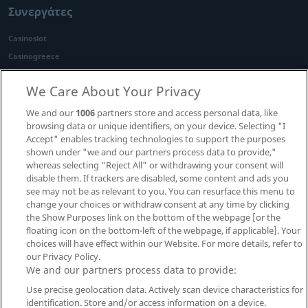
Συνεργάτες
Casinoslot
Casinogreece
Live Casino
We Care About Your Privacy
Casinohome
We and our
1006
partners store and access personal data, like
browsing data or unique identifiers, on your device. Selecting "I
Πολιτική
Πολιτική Χρήσης
Υπεύθυνος
Accept" enables tracking technologies to support the purposes
Απορρήτου
Cookies
Στοιχηματισμός
shown under "we and our partners process data to provide,"
©2026
Liveagones
All rights reserved.
whereas selecting "Reject All" or withdrawing your consent will
disable them. If trackers are disabled, some content and ads you
21+
see may not be as relevant to you. You can resurface this menu to
change your choices or withdraw consent at any time by clicking
the Show Purposes link on the bottom of the webpage [or the
floating icon on the bottom-left of the webpage, if applicable]. Your
choices will have effect within our Website. For more details, refer to
our Privacy Policy.
We and our partners process data to provide:
Use precise geolocation data. Actively scan device characteristics for
identification. Store and/or access information on a device.