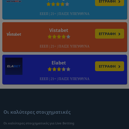
ΕΓΓΡΑΦΗ
ΕΕΕΠ | 21+ | ΠΑΙΞΕ ΥΠΕΥΘΥΝΑ
Vistabet
ΕΓΓΡΑΦΗ
ΕΕΕΠ | 21+ | ΠΑΙΞΕ ΥΠΕΥΘΥΝΑ
Elabet
ΕΓΓΡΑΦΗ
ΕΕΕΠ | 21+ | ΠΑΙΞΕ ΥΠΕΥΘΥΝΑ
Οι καλύτερες στοιχηματικές
Οι καλύτερες στοιχηματικές για Live Betting