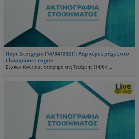
Πάμε Στοίχημα (14/04/2021): Λαμπέρες μάχες στο
Champions League
Στο κουπόνι πάμε στοίχημα της Τετάρτης (14/04)...