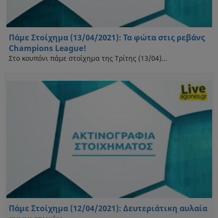
Πάμε Στοίχημα (13/04/2021): Τα φώτα στις ρεβάνς
Champions League!
Στο κουπόνι πάμε στοίχημα της Τρίτης (13/04)...
Πάμε Στοίχημα (12/04/2021): Δευτεριάτικη αυλαία