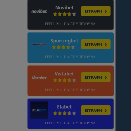
Novibet
ΕΓΓΡΑΦΗ
ΕΕΕΠ | 21+ | ΠΑΙΞΕ ΥΠΕΥΘΥΝΑ
Sportingbet
ΕΓΓΡΑΦΗ
ΕΕΕΠ | 21+ | ΠΑΙΞΕ ΥΠΕΥΘΥΝΑ
Vistabet
ΕΓΓΡΑΦΗ
ΕΕΕΠ | 21+ | ΠΑΙΞΕ ΥΠΕΥΘΥΝΑ
Elabet
ΕΓΓΡΑΦΗ
ΕΕΕΠ | 21+ | ΠΑΙΞΕ ΥΠΕΥΘΥΝΑ