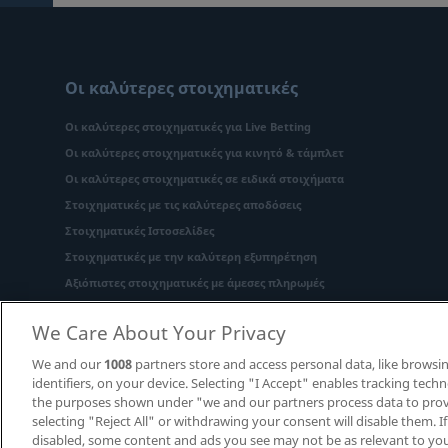
Οι καλύτερες στοιχηματικές
Οι καλύτερες στοιχηματικές για Live Betting
Οι καλύτερες στοιχηματικές για κινητό & τάμπλετ
Οι καλύτερες στοιχηματικές σε ειδικά στοιχήματα
Στοιχηματικές με τις καλύτερες αποδόσεις
Στοιχηματικές Ιστοσελίδες
Στοιχηματικές με την καλύτερη εξυπηρέτηση
Αξιόπιστες στοιχηματικές με άμεσες πληρωμές
We Care About Your Privacy
We and our
1008
partners store and access personal data, like browsi
identifiers, on your device. Selecting "I Accept" enables tracking tech
Πολιτική Απορρήτου
Πολιτική Χρήσης Cookies
Υπεύθ
the purposes shown under "we and our partners process data to pro
selecting "Reject All" or withdrawing your consent will disable them. If
disabled, some content and ads you see may not be as relevant to you