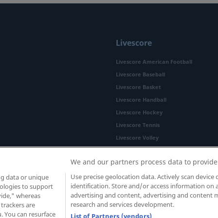
Livescore
Livescore American Football
Livescore Baseball
Livescore Basket
Livescore Handball
Livescore Hockey
Livescore Tennis
Livescore Volley
Livescore Ποδοσφαίρου
We and our partners process data to provide
Use precise geolocation data. Actively scan device c
ng data or unique
identification. Store and/or access information on 
nologies to support
©2026
Liveagones
All rights reserved.
υνος Στοιχηματισμός
21+
advertising and content, advertising and content
vide," whereas
research and services development.
 trackers are
. You can resurface
List of Partners (vendors)