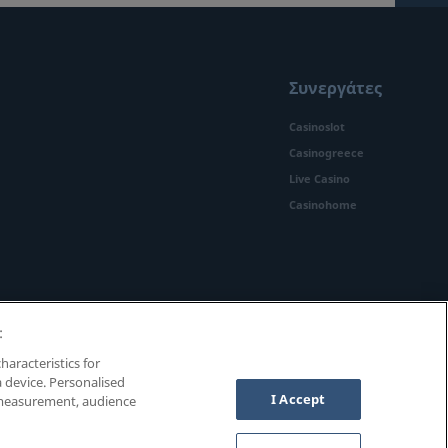
Συνεργάτες
Casinoslot
Casinogreece
Live Casino
Casinohome
:
haracteristics for
a device. Personalised
I Accept
 measurement, audience