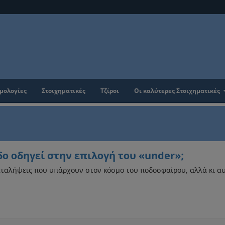
μολογίες
Στοιχηματικές
Τζίροι
Οι καλύτερες Στοιχηματικές
δο οδηγεί στην επιλογή του «under»;
καταλήψεις που υπάρχουν στον κόσμο του ποδοσφαίρου, αλλά κι α