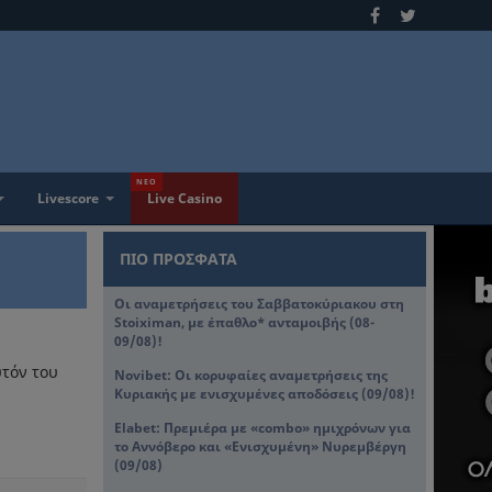
Livescore
Live Casino
ΠΙΟ ΠΡΟΣΦΑΤΑ
Οι αναμετρήσεις του Σαββατοκύριακου στη
Stoiximan, με έπαθλο* ανταμοιβής (08-
09/08)!
υτόν του
Novibet: Oι κορυφαίες αναμετρήσεις της
Κυριακής με ενισχυμένες αποδόσεις (09/08)!
Elabet: Πρεμιέρα με «combo» ημιχρόνων για
το Αννόβερο και «Ενισχυμένη» Νυρεμβέργη
(09/08)