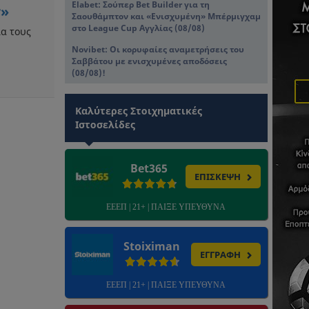
Elabet: Σούπερ Bet Builder για τη
r»
Σαουθάμπτον και «Ενισχυμένη» Μπέρμιγχαμ
στο League Cup Αγγλίας (08/08)
ια τους
Novibet: Oι κορυφαίες αναμετρήσεις του
Σαββάτου με ενισχυμένες αποδόσεις
(08/08)!
Καλύτερες Στοιχηματικές
Ιστοσελίδες
Bet365
ΕΠΙΣΚΕΨΗ
ΕΕΕΠ | 21+ | ΠΑΙΞΕ ΥΠΕΥΘΥΝΑ
Stoiximan
ΕΓΓΡΑΦΗ
ΕΕΕΠ | 21+ | ΠΑΙΞΕ ΥΠΕΥΘΥΝΑ