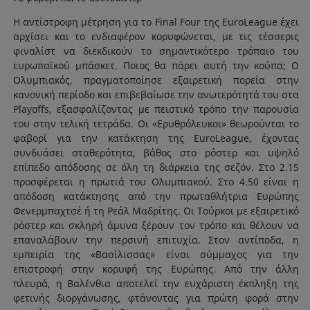
Η αντίστροφη μέτρηση για το Final Four της EuroLeague έχει
αρχίσει και το ενδιαφέρον κορυφώνεται, με τις τέσσερις
φιναλίστ να διεκδικούν το σημαντικότερο τρόπαιο του
ευρωπαϊκού μπάσκετ. Ποιος θα πάρει αυτή την κούπα; Ο
Ολυμπιακός, πραγματοποίησε εξαιρετική πορεία στην
κανονική περίοδο και επιβεβαίωσε την ανωτερότητά του στα
Playoffs, εξασφαλίζοντας με πειστικό τρόπο την παρουσία
του στην τελική τετράδα. Οι «Eρυθρόλευκοι» θεωρούνται το
φαβορί για την κατάκτηση της EuroLeague, έχοντας
συνδυάσει σταθερότητα, βάθος στο ρόστερ και υψηλό
επίπεδο απόδοσης σε όλη τη διάρκεια της σεζόν. Στο 2.15
προσφέρεται η πρωτιά του Ολυμπιακού. Στο 4.50 είναι η
απόδοση κατάκτησης από την πρωταθλήτρια Ευρώπης
Φενερμπαχτσέ ή τη Ρεάλ Μαδρίτης. Οι Τούρκοι με εξαιρετικό
ρόστερ και σκληρή άμυνα ξέρουν τον τρόπο και θέλουν να
επαναλάβουν την περσινή επιτυχία. Στον αντίποδα, η
εμπειρία της «Βασίλισσας» είναι σύμμαχος για την
επιστροφή στην κορυφή της Ευρώπης. Από την άλλη
πλευρά, η Βαλένθια αποτελεί την ευχάριστη έκπληξη της
φετινής διοργάνωσης, φτάνοντας για πρώτη φορά στην