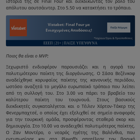
ιστορία της σε Final Four και διεκδικώντας τον ρόλο του
απόλυτου αουτσάιντερ. Στο 5.50 να κατακτήσει το τρόπαιο.
Vistabet: Final Four με
Παίξε Νόμιμα
Ενισχυμένες Αποδόσεις!
*Ισχύουν Όροι & Προϋποθέσεις
ΕΕΕΠ | 21+ | ΠΑΙΞΕ ΥΠΕΥΘΥΝΑ
Ποιος θα είναι ο ΜVP;
Ξεχωριστό ενδιαφέρον παρουσιάζει και η αγορά του
πολυτιμότερου παίκτη της διοργάνωσης. Ο Σάσα Βεζένκοφ
αναδείχθηκε κορυφαίος παίκτης της κανονικής περιόδου,
ωστόσο αναζητά το μεγάλο ευρωπαϊκό τρόπαιο που λείπει
από τη συλλογή του. Στο 3.00 να πάρει το βραβείο του
καλύτερου παίκτη του τουρνουά. Στους βασικούς
διεκδικητές συγκαταλέγεται και ο Τέιλεν Χόρτον-Τάκερ της
Φενερμπαχτσέ, ο οποίος έχει εξελιχθεί σε σημείο αναφοράς
για την τουρκική ομάδα, προσφέροντας σταθερά σκορ και
δημιουργία. Στο 10.00 να αναδειχθεί πολυτιμότερος παίκτης.
Ο Ζαν Μοντέρο, ο νεαρός ηγέτης της Βαλένθια, που
εντυπωσίασε και στα Playoffs αποτέλεσε τον βασικό