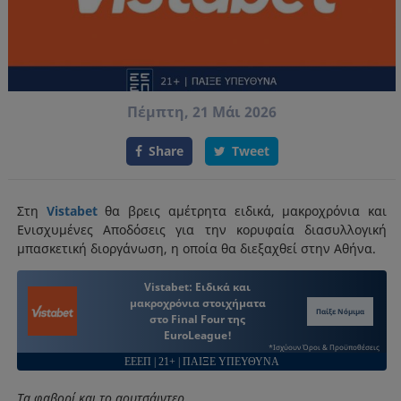
Πέμπτη, 21 Μάι 2026
Share
Tweet
Στη
Vistabet
θα βρεις αμέτρητα ειδικά, μακροχρόνια και
Ενισχυμένες Αποδόσεις για την κορυφαία διασυλλογική
μπασκετική διοργάνωση, η οποία θα διεξαχθεί στην Αθήνα.
Vistabet: Ειδικά και
μακροχρόνια στοιχήματα
Παίξε Νόμιμα
στο Final Four της
EuroLeague!
*Ισχύουν Όροι & Προϋποθέσεις
ΕΕΕΠ | 21+ | ΠΑΙΞΕ ΥΠΕΥΘΥΝΑ
Τα φαβορί και το αουτσάιντερ