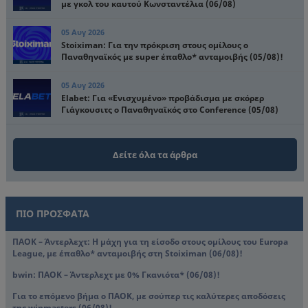
με γκολ του καυτού Κωνσταντέλια (06/08)
05 Αυγ 2026
Stoiximan: Για την πρόκριση στους ομίλους ο
Παναθηναϊκός με super έπαθλο* ανταμοιβής (05/08)!
05 Αυγ 2026
Elabet: Για «Ενισχυμένο» προβάδισμα με σκόρερ
Γιάγκουσιτς ο Παναθηναϊκός στο Conference (05/08)
Δείτε όλα τα άρθρα
ΠΙΟ ΠΡΟΣΦΑΤΑ
ΠΑΟΚ – Άντερλεχτ: Η μάχη για τη είσοδο στους ομίλους του Europa
League, με έπαθλο* ανταμοιβής στη Stoiximan (06/08)!
bwin: ΠΑΟΚ – Άντερλεχτ με 0% Γκανιότα* (06/08)!
Για το επόμενο βήμα ο ΠΑΟΚ, με σούπερ τις καλύτερες αποδόσεις
της winmasters (06/08)!