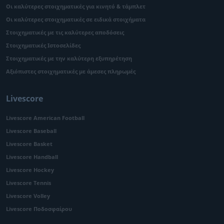
Οι καλύτερες στοιχηματικές για κινητό & τάμπλετ
Οι καλύτερες στοιχηματικές σε ειδικά στοιχήματα
Στοιχηματικές με τις καλύτερες αποδόσεις
Στοιχηματικές Ιστοσελίδες
Στοιχηματικές με την καλύτερη εξυπηρέτηση
Αξιόπιστες στοιχηματικές με άμεσες πληρωμές
Livescore
Livescore American Football
Livescore Baseball
Livescore Basket
Livescore Handball
Livescore Hockey
Livescore Tennis
Livescore Volley
Livescore Ποδοσφαίρου