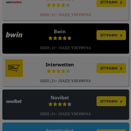
ΕΓΓΡΑΦΗ
ΕΕΕΠ | 21+ | ΠΑΙΞΕ ΥΠΕΥΘΥΝΑ
Bwin
ΕΓΓΡΑΦΗ
ΕΕΕΠ | 21+ | ΠΑΙΞΕ ΥΠΕΥΘΥΝΑ
Interwetten
ΕΓΓΡΑΦΗ
ΕΕΕΠ | 21+ | ΠΑΙΞΕ ΥΠΕΥΘΥΝΑ
Novibet
ΕΓΓΡΑΦΗ
ΕΕΕΠ | 21+ | ΠΑΙΞΕ ΥΠΕΥΘΥΝΑ
Sportingbet