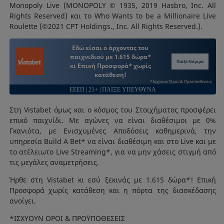
Monopoly Live (MONOPOLY © 1935, 2019 Hasbro, Inc. All
Rights Reserved) και το Who Wants to be a Millionaire Live
Roulette (©2021 CPT Holdings., Inc. All Rights Reserved.).
Εδώ είσαι ο άρχοντας του
παιχνιδιού με 1.615 δώρα*
Παίξε Νόμιμα
κι Επική Προσφορά* χωρίς
κατάθεση!
*Ισχύουν Όροι & Προϋποθέσεις
ΕΕΕΠ | 21+ | ΠΑΙΞΕ ΥΠΕΥΘΥΝΑ
Στη Vistabet όμως και ο κόσμος του Στοιχήματος προσφέρει
επικό παιχνίδι. Με αγώνες να είναι διαθέσιμοι με 0%
Γκανιότα, με Ενισχυμένες Αποδόσεις καθημερινά, την
υπηρεσία Build A Bet* να είναι διαθέσιμη και στο Live και με
το ατέλειωτο Live Streaming*, για να μην χάσεις στιγμή από
τις μεγάλες αναμετρήσεις.
Ήρθε στη Vistabet κι εσύ ξεκινάς με 1.615 δώρα*! Επική
Προσφορά χωρίς κατάθεση και η πόρτα της διασκέδασης
ανοίγει.
*ΙΣΧΥΟΥΝ ΟΡΟΙ & ΠΡΟΫΠΟΘΕΣΕΙΣ