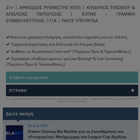
21+ | ΑΡΜΟΔΙΟΣ ΡΥΘΜΙΣΤΗΣ ΕΕΕΠ | ΚΙΝΔΥΝΟΣ ΕΘΙΣΜΟΥ &
ΑΠΩΛΕΙΑΣ ΠΕΡΙΟΥΣΙΑΣ | ΕΟΠΑΕ – ΓΡΑΜΜΗ
ΣΥΜΒΟΥΛΕΥΤΙΚΗΣ: 1114 | ΠΑΙΞΕ ΥΠΕΥΘΥΝΑ
Άνετη και γρήγορη πλοήγηση, ιστοσελίδα εύχρηστη για τον πελάτη
Τμήμα εξυπηρέτησης στα Ελληνικά επί 24ωρης βάσης
Διαθέτει τη δυνατότητα Cash-out* (*Ισχύουν Όροι & Προϋποθέσεις)
Προσφέρει πληθώρα αγώνων για Live Betting* & Live Streaming
(*Ισχύουν Όροι & Προϋποθέσεις)
Διάβασε την κριτική
ΕΓΓΡΑΦΗ
21+ | ΑΡΜΟΔΙΟΣ ΡΥΘΜΙΣΤΗΣ ΕΕΕΠ | ΚΙΝΔΥΝΟΣ ΕΘΙΣΜΟΥ & ΑΠΩΛΕΙΑΣ ΠΕΡΙΟΥΣΙΑΣ | ΕΟΠΑΕ – ΓΡΑΜΜΗ ΣΥΜΒΟΥΛΕΥΤΙΚΗΣ: 1114 | ΠΑΙΞΕ ΥΠΕΥΘΥΝΑ |
*Ισχύουν Όροι & Προϋποθέσεις
Δείτε ακόμη
08 Αυγ 2026
Elabet: Σούπερ Bet Builder για τη Σαουθάμπτον και
«Ενισχυμένη» Μπέρμιγχαμ στο League Cup Αγγλίας