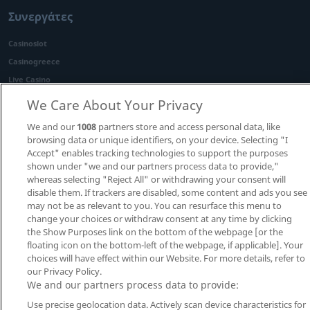
Συνεργάτες
Casinoslot
Casinogreece
Live Casino
Casinohome
We Care About Your Privacy
We and our
1008
partners store and access personal data, like
browsing data or unique identifiers, on your device. Selecting "I
Πολιτική
Πολιτική Χρήσης
Υπεύθυνος
Accept" enables tracking technologies to support the purposes
Απορρήτου
Cookies
Στοιχηματισμός
shown under "we and our partners process data to provide,"
©2026
Liveagones
All rights reserved.
whereas selecting "Reject All" or withdrawing your consent will
21+
disable them. If trackers are disabled, some content and ads you see
may not be as relevant to you. You can resurface this menu to
change your choices or withdraw consent at any time by clicking
the Show Purposes link on the bottom of the webpage [or the
floating icon on the bottom-left of the webpage, if applicable]. Your
choices will have effect within our Website. For more details, refer to
our Privacy Policy.
We and our partners process data to provide:
Use precise geolocation data. Actively scan device characteristics for