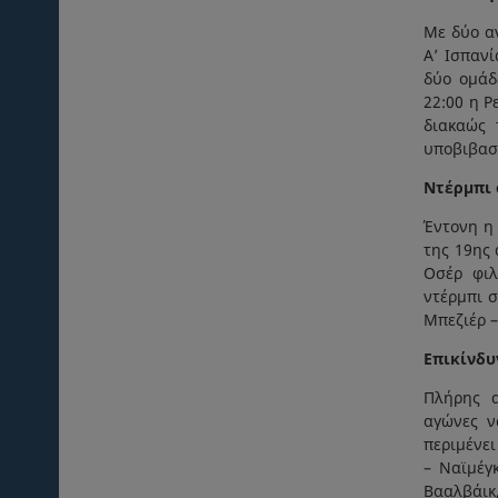
Με δύο α
Α’ Ισπανί
δύο ομάδ
22:00 η Ρ
διακαώς 
υποβιβασ
Ντέρμπι 
Έντονη η 
της 19ης 
Οσέρ φιλ
ντέρμπι σ
Μπεζιέρ –
Επικίνδυ
Πλήρης α
αγώνες ν
περιμένει
– Ναϊμέγκ
Βααλβάικ,