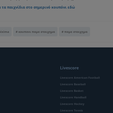
α τα παιχνίδια στο σημερινό κουπόνι εδώ
oixima
κουπονι παμε στοιχημα
παμε στοιχημα
Livescore
Livescore American Football
Livescore Baseball
Livescore Basket
Livescore Handball
Livescore Hockey
Livescore Tennis