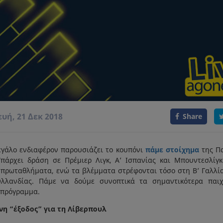
υή, 21 Δεκ 2018
Share
εγάλο ενδιαφέρον παρουσιάζει το κουπόνι
πάμε στοίχημα
της Π
 Υπάρχει δράση σε Πρέμιερ Λιγκ, Α’ Ισπανίας και Μπουντεσλίγ
 πρωταθλήματα, ενώ τα βλέμματα στρέφονται τόσο στη Β’ Γαλλία
λλανδίας. Πάμε να δούμε συνοπτικά τα σημαντικότερα παιχ
 πρόγραμμα.
νη “έξοδος” για τη Λίβερπουλ