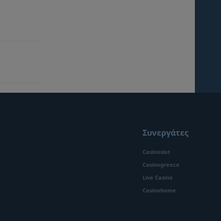
Συνεργάτες
Casinoslot
Casinogreece
Live Casino
Casinohome