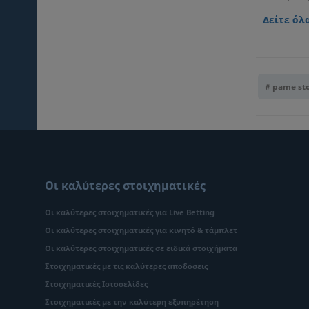
Δείτε όλ
pame st
Οι καλύτερες στοιχηματικές
Οι καλύτερες στοιχηματικές για Live Betting
Οι καλύτερες στοιχηματικές για κινητό & τάμπλετ
Οι καλύτερες στοιχηματικές σε ειδικά στοιχήματα
Στοιχηματικές με τις καλύτερες αποδόσεις
Στοιχηματικές Ιστοσελίδες
Στοιχηματικές με την καλύτερη εξυπηρέτηση