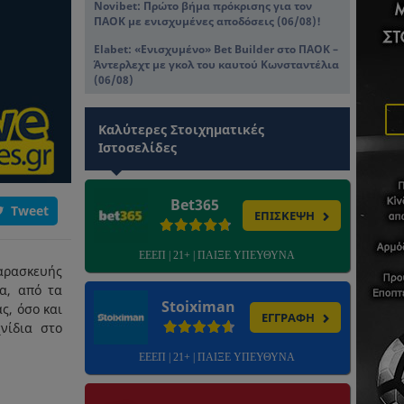
Novibet: Πρώτο βήμα πρόκρισης για τον
ΠΑΟΚ με ενισχυμένες αποδόσεις (06/08)!
Elabet: «Ενισχυμένο» Bet Builder στο ΠΑΟΚ –
Άντερλεχτ με γκολ του καυτού Κωνσταντέλια
(06/08)
Καλύτερες Στοιχηματικές
Ιστοσελίδες
Bet365
Tweet
ΕΠΙΣΚΕΨΗ
ΕΕΕΠ | 21+ | ΠΑΙΞΕ ΥΠΕΥΘΥΝΑ
αρασκευής
κα, από τα
Stoiximan
ς, όσο και
ΕΓΓΡΑΦΗ
νίδια στο
ΕΕΕΠ | 21+ | ΠΑΙΞΕ ΥΠΕΥΘΥΝΑ