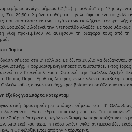
ναμετρήσεις ανοίγει σήμερα (21/12) η “αυλαία” της 17ης αγωνισ
ας. Στις 20:30 η Χιρόνα υποδέχεται την Χετάφε σε ένα παιχνίδι 
ες που αποτελούν εκ των ευχάριστων εκπλήξεων της φετινής σ
εάλ Σοσιεδάδ φιλοξενεί την Ντεπορτίβο Αλαβές, με τους Βάσκους
τη νίκη προκειμένου να αυξήσουν τη διαφορά τους από τη
μού.
στο Παρίσι
δράση σήμερα στη Β’ Γαλλίας, με έξι παιχνίδια να διεξάγονται σ
αγωνιστικής. Η φορμαρισμένη Μπρεστ αντιμετωπίζει εκτός έδρας 
οξενεί την Γκρενόμπλ και η Σατορού την Γκαζελέκ Αζαξιό. Ξε
το Παρίσι, Παρί – Ερυθρός Αστέρας, ενώ κίνδυνος αναβολής υπάρ
 Ορλεάν καθώς ο αγωνιστικός χώρος βρίσκεται σε άθλια κατάστασ
νη έξοδος για Σπάρτα Ρότερνταμ
γωνιστική δραστηριότητα υπάρχει σήμερα στη Β’ Ολλανδίας
α διεξάγονται. Εκτός έδρας αποστολή επί των “πιτσιρικάδων”
 την Σπάρτα Ρότερνταμ, μεγάλο ενδιαφέρον παρουσιάζει και το μ
εν. Από εκεί και πέρα, η Γκόου Αχέντ Ιγκλς αντιμετωπίζει εκτό
 ενώ η Ος φιλοξενείται από την Ντόρντρεχτ.