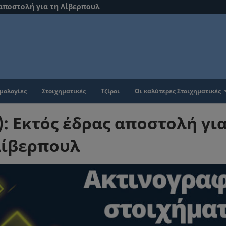
 αποστολή για τη Λίβερπουλ
μολογίες
Στοιχηματικές
Τζίροι
Οι καλύτερες Στοιχηματικές
): Εκτός έδρας αποστολή για
Λίβερπουλ