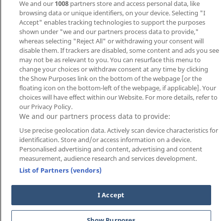
We and our
1008
partners store and access personal data, like
Πολιτική
Πολιτική Χρήσης
Υπεύθυνος
browsing data or unique identifiers, on your device. Selecting "I
Accept" enables tracking technologies to support the purposes
Απορρήτου
Cookies
Στοιχηματισμός
shown under "we and our partners process data to provide,"
©2026
Liveagones
All rights reserved.
whereas selecting "Reject All" or withdrawing your consent will
21+
disable them. If trackers are disabled, some content and ads you see
may not be as relevant to you. You can resurface this menu to
change your choices or withdraw consent at any time by clicking
the Show Purposes link on the bottom of the webpage [or the
floating icon on the bottom-left of the webpage, if applicable]. Your
choices will have effect within our Website. For more details, refer to
our Privacy Policy.
We and our partners process data to provide:
Use precise geolocation data. Actively scan device characteristics for
identification. Store and/or access information on a device.
Personalised advertising and content, advertising and content
measurement, audience research and services development.
List of Partners (vendors)
I Accept
Παίξε Νόμιμα
Show Purposes