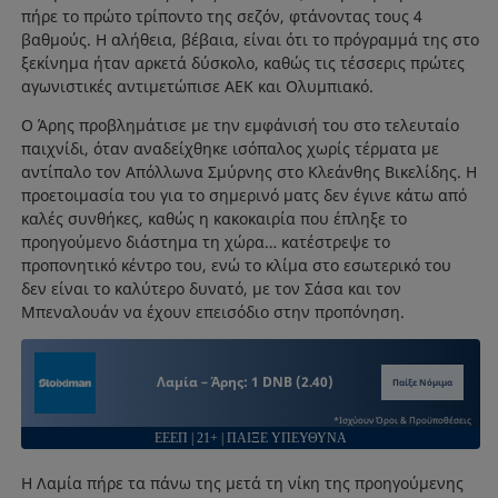
πήρε το πρώτο τρίποντο της σεζόν, φτάνοντας τους 4
βαθμούς. Η αλήθεια, βέβαια, είναι ότι το πρόγραμμά της στο
ξεκίνημα ήταν αρκετά δύσκολο, καθώς τις τέσσερις πρώτες
αγωνιστικές αντιμετώπισε ΑΕΚ και Ολυμπιακό.
Ο Άρης προβλημάτισε με την εμφάνισή του στο τελευταίο
παιχνίδι, όταν αναδείχθηκε ισόπαλος χωρίς τέρματα με
αντίπαλο τον Απόλλωνα Σμύρνης στο Κλεάνθης Βικελίδης. Η
προετοιμασία του για το σημερινό ματς δεν έγινε κάτω από
καλές συνθήκες, καθώς η κακοκαιρία που έπληξε το
προηγούμενο διάστημα τη χώρα… κατέστρεψε το
προπονητικό κέντρο του, ενώ το κλίμα στο εσωτερικό του
δεν είναι το καλύτερο δυνατό, με τον Σάσα και τον
Μπεναλουάν να έχουν επεισόδιο στην προπόνηση.
Λαμία – Άρης: 1 DNB (2.40)
Παίξε Νόμιμα
*Ισχύουν Όροι & Προϋποθέσεις
ΕΕΕΠ | 21+ | ΠΑΙΞΕ ΥΠΕΥΘΥΝΑ
Η Λαμία πήρε τα πάνω της μετά τη νίκη της προηγούμενης