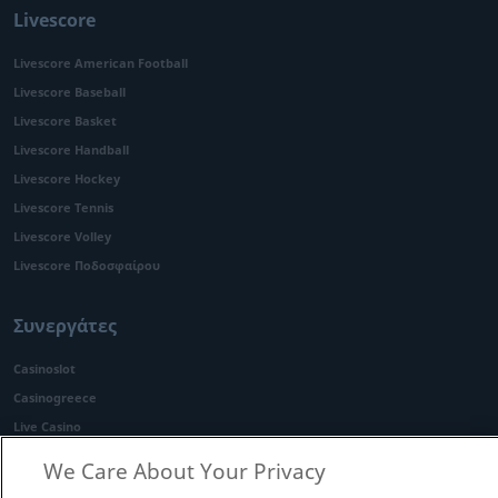
Livescore
Livescore American Football
Livescore Baseball
Livescore Basket
Livescore Handball
Livescore Hockey
Livescore Tennis
Livescore Volley
Livescore Ποδοσφαίρου
Συνεργάτες
Casinoslot
Casinogreece
Live Casino
Casinohome
We Care About Your Privacy