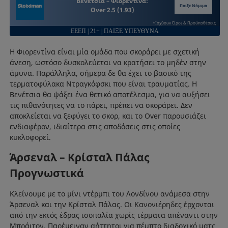
Βενέτσια – Φιορεντίνα:
Παίξε Νόμιμα
Over 2.5 (1.93)
*Ισχύουν Όροι & Προϋποθέσεις
ΕΕΕΠ | 21+ | ΠΑΙΞΕ ΥΠΕΥΘΥΝΑ
Η Φιορεντίνα είναι μία ομάδα που σκοράρει με σχετική
άνεση, ωστόσο δυσκολεύεται να κρατήσει το μηδέν στην
άμυνα. Παράλληλα, σήμερα δε θα έχει το βασικό της
τερματοφύλακα Ντραγκόφσκι που είναι τραυματίας. Η
Βενέτσια θα ψάξει ένα θετικό αποτέλεσμα, για να αυξήσει
τις πιθανότητες να το πάρει, πρέπει να σκοράρει. Δεν
αποκλείεται να ξεφύγει το σκορ, και το Over παρουσιάζει
ενδιαφέρον, ιδιαίτερα στις αποδόσεις στις οποίες
κυκλοφορεί.
Άρσεναλ – Κρίσταλ Πάλας
Προγνωστικά
Κλείνουμε με το μίνι ντέρμπι του Λονδίνου ανάμεσα στην
Άρσεναλ και την Κρίσταλ Πάλας. Οι Κανονιέρηδες έρχονται
από την εκτός έδρας ισοπαλία χωρίς τέρματα απέναντι στην
Μπράιτον. Παρέμειναν αήττητοι για πέμπτο διαδοχικό ματς