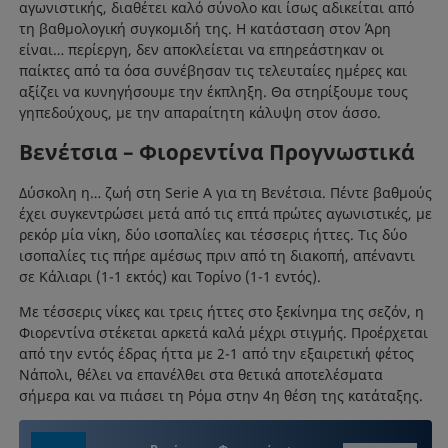
αγωνιστικής, διαθέτει καλό σύνολο και ίσως αδικείται από
τη βαθμολογική συγκομιδή της. Η κατάσταση στον Άρη
είναι… περίεργη, δεν αποκλείεται να επηρεάστηκαν οι
παίκτες από τα όσα συνέβησαν τις τελευταίες ημέρες και
αξίζει να κυνηγήσουμε την έκπληξη. Θα στηρίξουμε τους
γηπεδούχους, με την απαραίτητη κάλυψη στον άσσο.
Βενέτσια – Φιορεντίνα Προγνωστικά
Δύσκολη η… ζωή στη Serie A για τη Βενέτσια. Πέντε βαθμούς
έχει συγκεντρώσει μετά από τις επτά πρώτες αγωνιστικές, με
ρεκόρ μία νίκη, δύο ισοπαλίες και τέσσερις ήττες. Τις δύο
ισοπαλίες τις πήρε αμέσως πριν από τη διακοπή, απέναντι
σε Κάλιαρι (1-1 εκτός) και Τορίνο (1-1 εντός).
Με τέσσερις νίκες και τρεις ήττες στο ξεκίνημα της σεζόν, η
Φιορεντίνα στέκεται αρκετά καλά μέχρι στιγμής. Προέρχεται
από την εντός έδρας ήττα με 2-1 από την εξαιρετική φέτος
Νάπολι, θέλει να επανέλθει στα θετικά αποτελέσματα
σήμερα και να πιάσει τη Ρόμα στην 4η θέση της κατάταξης.