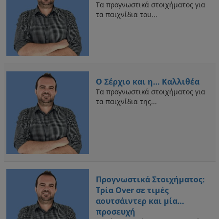
Τα προγνωστικά στοιχήματος για
τα παιχνίδια του...
Ο Σέρχιο και η… Καλλιθέα
Τα προγνωστικά στοιχήματος για
τα παιχνίδια της...
Προγνωστικά Στοιχήματος:
Τρία Over σε τιμές
αουτσάιντερ και μία…
προσευχή