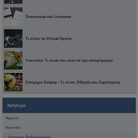
Στατιστικά και Livescore
Τι είναι τα Virtual Sports;
Γκανιότα: Τι είναι και πώς να την αποφύγουμε
Στοίχημα Σκόρερ – Τι είναι, Οδηγός και Στρατηγική
Χρήσιμα
Αρχική
Κουπόνι
Κουπόνι Ποδοσφαίρου