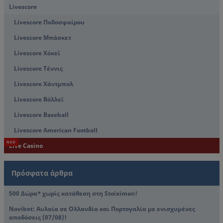
Livescore
Livescore Ποδοσφαίρου
Livescore Μπάσκετ
Livescore Χόκεϊ
Livescore Τέννις
Livescore Χάντμπολ
Livescore Βόλλεϊ
Livescore Baseball
Livescore American Football
Live Casino
Πρόσφατα άρθρα
500 Δώρα* χωρίς κατάθεση στη Stoiximan!
Novibet: Αυλαία σε Ολλανδία και Πορτογαλία με ενισχυμένες
αποδόσεις (07/08)!