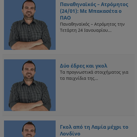
Παναθηναϊκός – Ατρόμητος
(24/01): Με Μπακασέτα ο
ΠΑΟ
Παναθηναϊκός – Ατρόμητος την
Τετάρτη 24 Ιανουαρίου...
Δύο έδρες και γκολ
Τα προγνωστικά στοιχήματος για
τα παιχνίδια της...
Γκολ από τη Λαμία μέχρι το
Λονδίνο