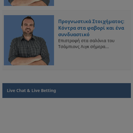
Προγνωστικά Στοιχήματος:
Κόντρα στα φαβορί και ένα
συνδυαστικό
Επιστροφή στα σαλόνια του
Τσάμπιονς Λιγκ σήμερα...
Live Chat & Live Betting