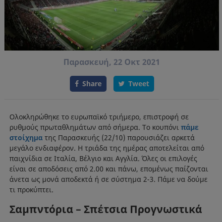
Παρασκευή, 22 Οκτ 2021
Share
Tweet
Ολοκληρώθηκε το ευρωπαϊκό τριήμερο, επιστροφή σε
ρυθμούς πρωταθλημάτων από σήμερα. Το κουπόνι
πάμε
στοίχημα
της Παρασκευής (22/10) παρουσιάζει αρκετά
μεγάλο ενδιαφέρον. Η τριάδα της ημέρας αποτελείται από
παιχνίδια σε Ιταλία, Βέλγιο και Αγγλία. Όλες οι επιλογές
είναι σε αποδόσεις από 2.00 και πάνω, επομένως παίζονται
άνετα ως μονά αποδεκτά ή σε σύστημα 2-3. Πάμε να δούμε
τι προκύπτει.
Σαμπντόρια – Σπέτσια Προγνωστικά