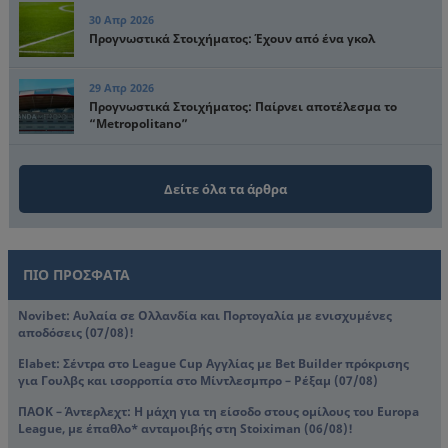
30 Απρ 2026
Προγνωστικά Στοιχήματος: Έχουν από ένα γκολ
29 Απρ 2026
Προγνωστικά Στοιχήματος: Παίρνει αποτέλεσμα το
“Metropolitano”
Δείτε όλα τα άρθρα
ΠΙΟ ΠΡΟΣΦΑΤΑ
Novibet: Αυλαία σε Ολλανδία και Πορτογαλία με ενισχυμένες
αποδόσεις (07/08)!
Elabet: Σέντρα στο League Cup Αγγλίας με Bet Builder πρόκρισης
για Γουλβς και ισορροπία στο Μίντλεσμπρο – Ρέξαμ (07/08)
ΠΑΟΚ – Άντερλεχτ: Η μάχη για τη είσοδο στους ομίλους του Europa
League, με έπαθλο* ανταμοιβής στη Stoiximan (06/08)!