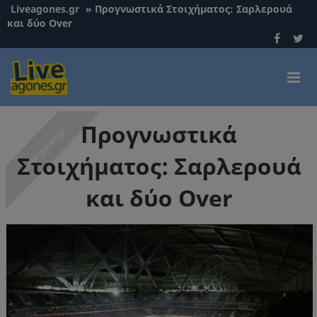
Liveagones.gr
»
Προγνωστικά Στοιχήματος: Σαρλερουά
και δύο Over
Προγνωστικά
Στοιχήματος: Σαρλερουά
και δύο Over