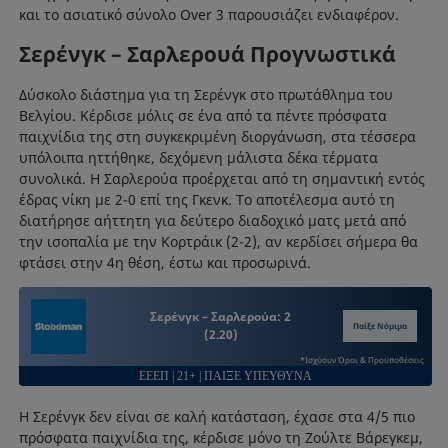
και το ασιατικό σύνολο Over 3 παρουσιάζει ενδιαφέρον.
Σερένγκ – Σαρλερουά Προγνωστικά
Δύσκολο διάστημα για τη Σερένγκ στο πρωτάθλημα του
Βελγίου. Κέρδισε μόλις σε ένα από τα πέντε πρόσφατα
παιχνίδια της στη συγκεκριμένη διοργάνωση, στα τέσσερα
υπόλοιπα ηττήθηκε, δεχόμενη μάλιστα δέκα τέρματα
συνολικά. Η Σαρλερούα προέρχεται από τη σημαντική εντός
έδρας νίκη με 2-0 επί της Γκενκ. Το αποτέλεσμα αυτό τη
διατήρησε αήττητη για δεύτερο διαδοχικό ματς μετά από
την ισοπαλία με την Κορτράικ (2-2), αν κερδίσει σήμερα θα
φτάσει στην 4η θέση, έστω και προσωρινά.
Σερένγκ – Σαρλερούα: 2
Παίξε Νόμιμα
(2.20)
*Ισχύουν Όροι & Προϋποθέσεις
ΕΕΕΠ | 21+ | ΠΑΙΞΕ ΥΠΕΥΘΥΝΑ
Η Σερένγκ δεν είναι σε καλή κατάσταση, έχασε στα 4/5 πιο
πρόσφατα παιχνίδια της, κέρδισε μόνο τη Ζούλτε Βάρεγκεμ,