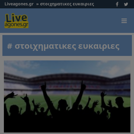
Liveagones.gr
»
στοιχηματικες ευκαιριες
# στοιχηματικες ευκαιριες