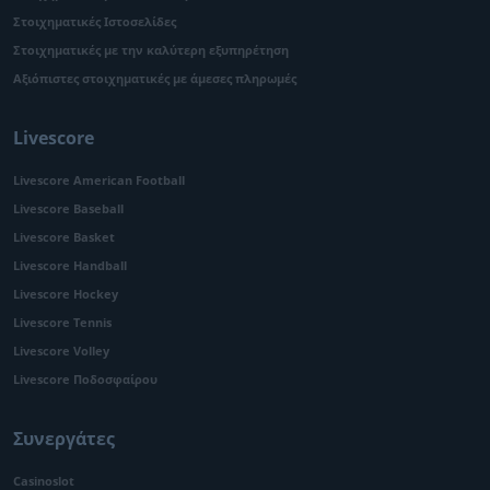
Στοιχηματικές Ιστοσελίδες
Στοιχηματικές με την καλύτερη εξυπηρέτηση
Αξιόπιστες στοιχηματικές με άμεσες πληρωμές
Livescore
Livescore American Football
Livescore Baseball
Livescore Basket
Livescore Handball
Livescore Hockey
Livescore Tennis
Livescore Volley
Livescore Ποδοσφαίρου
Συνεργάτες
Casinoslot