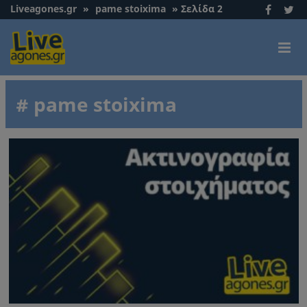
Liveagones.gr
»
pame stoixima
»
Σελίδα 2
# pame stoixima