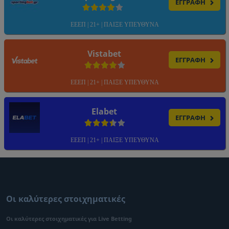
ΕΓΓΡΑΦΗ
ΕΕΕΠ | 21+ | ΠΑΙΞΕ ΥΠΕΥΘΥΝΑ
Vistabet
ΕΓΓΡΑΦΗ
ΕΕΕΠ | 21+ | ΠΑΙΞΕ ΥΠΕΥΘΥΝΑ
Elabet
ΕΓΓΡΑΦΗ
ΕΕΕΠ | 21+ | ΠΑΙΞΕ ΥΠΕΥΘΥΝΑ
Οι καλύτερες στοιχηματικές
Οι καλύτερες στοιχηματικές για Live Betting