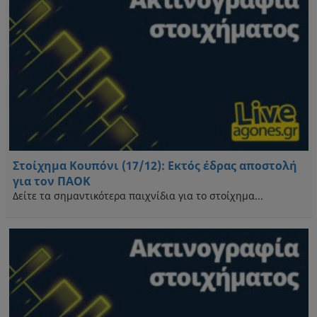
Στοίχημα Κουπόνι (17/12): Εκτός έδρας αποστολή
για τον ΠΑΟΚ
Δείτε τα σημαντικότερα παιχνίδια για το στοίχημα...