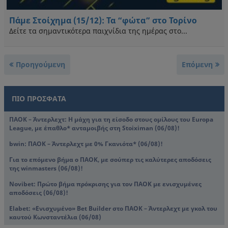
Πάμε Στοίχημα (15/12): Τα “φώτα” στο Τορίνο
Δείτε τα σημαντικότερα παιχνίδια της ημέρας στο...
Προηγούμενη
Επόμενη
ΠΙΟ ΠΡΟΣΦΑΤΑ
ΠΑΟΚ – Άντερλεχτ: Η μάχη για τη είσοδο στους ομίλους του Europa
League, με έπαθλο* ανταμοιβής στη Stoiximan (06/08)!
bwin: ΠΑΟΚ – Άντερλεχτ με 0% Γκανιότα* (06/08)!
Για το επόμενο βήμα ο ΠΑΟΚ, με σούπερ τις καλύτερες αποδόσεις
της winmasters (06/08)!
Novibet: Πρώτο βήμα πρόκρισης για τον ΠΑΟΚ με ενισχυμένες
αποδόσεις (06/08)!
Elabet: «Ενισχυμένο» Bet Builder στο ΠΑΟΚ – Άντερλεχτ με γκολ του
καυτού Κωνσταντέλια (06/08)