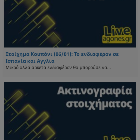
Στοίχημα Κουπόνι (06/01): Το ενδιαφέρον σε
Ισπανία και Αγγλία
Μικρό αλλά αρκετά ενδιαφέρον θα μπορούσε να...