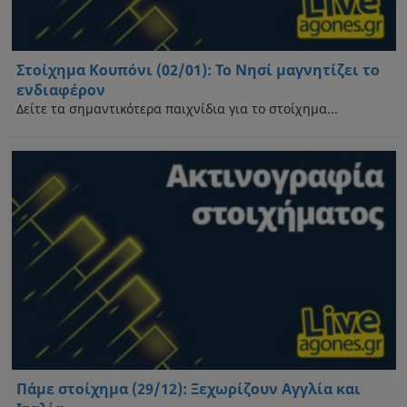
Στοίχημα Κουπόνι (02/01): Το Νησί μαγνητίζει το
ενδιαφέρον
Δείτε τα σημαντικότερα παιχνίδια για το στοίχημα...
Πάμε στοίχημα (29/12): Ξεχωρίζουν Αγγλία και