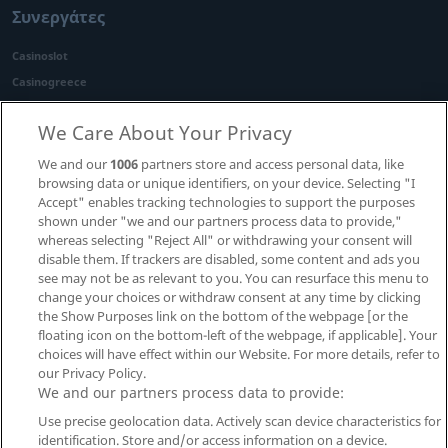
Συνεργάτες
Casinoslot
Casinogreece
Live Casino
We Care About Your Privacy
Casinohome
We and our
1006
partners store and access personal data, like
browsing data or unique identifiers, on your device. Selecting "I
Πολιτική
Πολιτική Χρήσης
Υπεύθυνος
Accept" enables tracking technologies to support the purposes
Απορρήτου
Cookies
Στοιχηματισμός
shown under "we and our partners process data to provide,"
©2026
Liveagones
All rights reserved.
whereas selecting "Reject All" or withdrawing your consent will
disable them. If trackers are disabled, some content and ads you
21+
see may not be as relevant to you. You can resurface this menu to
change your choices or withdraw consent at any time by clicking
the Show Purposes link on the bottom of the webpage [or the
floating icon on the bottom-left of the webpage, if applicable]. Your
choices will have effect within our Website. For more details, refer to
our Privacy Policy.
We and our partners process data to provide:
Use precise geolocation data. Actively scan device characteristics for
identification. Store and/or access information on a device.