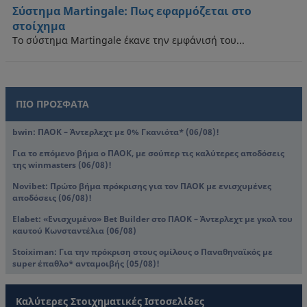
Σύστημα Martingale: Πως εφαρμόζεται στο
στοίχημα
Το σύστημα Martingale έκανε την εμφάνισή του...
ΠΙΟ ΠΡΟΣΦΑΤΑ
bwin: ΠΑΟΚ – Άντερλεχτ με 0% Γκανιότα* (06/08)!
Για το επόμενο βήμα ο ΠΑΟΚ, με σούπερ τις καλύτερες αποδόσεις
της winmasters (06/08)!
Novibet: Πρώτο βήμα πρόκρισης για τον ΠΑΟΚ με ενισχυμένες
αποδόσεις (06/08)!
Elabet: «Ενισχυμένο» Bet Builder στο ΠΑΟΚ – Άντερλεχτ με γκολ του
καυτού Κωνσταντέλια (06/08)
Stoiximan: Για την πρόκριση στους ομίλους ο Παναθηναϊκός με
super έπαθλο* ανταμοιβής (05/08)!
Καλύτερες Στοιχηματικές Ιστοσελίδες