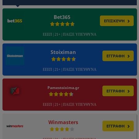
Bet365
ΕΠΙΣΚΕΨΗ
ΕΕΕΠ | 21+ | ΠΑΙΞΕ ΥΠΕΥΘΥΝΑ
Stoiximan
ΕΓΓΡΑΦΗ
ΕΕΕΠ | 21+ | ΠΑΙΞΕ ΥΠΕΥΘΥΝΑ
Pamestoixima.gr
ΕΓΓΡΑΦΗ
ΕΕΕΠ | 21+ | ΠΑΙΞΕ ΥΠΕΥΘΥΝΑ
Winmasters
ΕΓΓΡΑΦΗ