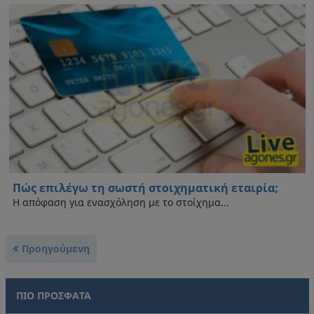
Πώς επιλέγω τη σωστή στοιχηματική εταιρία;
Η απόφαση για ενασχόληση με το στοίχημα...
Προηγούμενη
ΠΙΟ ΠΡΟΣΦΑΤΑ