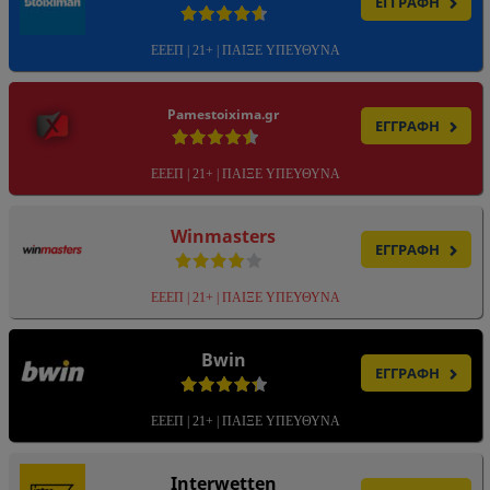
ΕΓΓΡΑΦΗ
ΕΕΕΠ | 21+ | ΠΑΙΞΕ ΥΠΕΥΘΥΝΑ
Pamestoixima.gr
ΕΓΓΡΑΦΗ
ΕΕΕΠ | 21+ | ΠΑΙΞΕ ΥΠΕΥΘΥΝΑ
Winmasters
ΕΓΓΡΑΦΗ
ΕΕΕΠ | 21+ | ΠΑΙΞΕ ΥΠΕΥΘΥΝΑ
Bwin
ΕΓΓΡΑΦΗ
ΕΕΕΠ | 21+ | ΠΑΙΞΕ ΥΠΕΥΘΥΝΑ
Interwetten