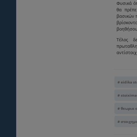
Φυσικά όπ
θα πρέπε
βασικών 
βρίσκοντ
βοηθήσου
Τέλος δ
πρωταθλ
αντίστοιχ
eidika s
stoixima
θεωρια 
στοιχημα