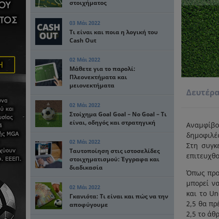
στοιχήματος
03 Μάι 2022
Τι είναι και ποια η λογική του
Cash Out
02 Μάι 2022
Μάθετε για το παρολί:
Πλεονεκτήματα και
μειονεκτήματα
Δευτέρα
02 Μάι 2022
Στοίχημα Goal Goal – No Goal – Τι
είναι, οδηγός και στρατηγική
Αναμφίβολ
δημοφιλέ
02 Μάι 2022
Στη συγκ
Ταυτοποίηση στις ιστοσελίδες
επιτευχθο
στοιχηματισμού: Έγγραφα και
διαδικασία
Όπως προα
μπορεί ν
02 Μάι 2022
και το Un
Γκανιότα: Τι είναι και πώς να την
2,5 θα πρ
αποφύγουμε
2,5 το άθ