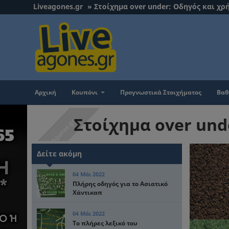
Liveagones.gr
»
Στοίχημα over under: Οδηγός και χρή
Αρχική
Κουπόνι
Προγνωστικά Στοιχήματος
Βαθ
Στοίχημα over und
Δείτε ακόμη
04 Μάι 2022
Πλήρης οδηγός για το Ασιατικό
Χάντικαπ
04 Μάι 2022
Το πλήρες λεξικό του