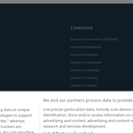
Livescore
Livescore American Football
Livescore Baseball
Livescore Basket
Livescore Handball
Livescore Hockey
Livescore Tennis
Livescore Volley
Livescore Ποδοσφαίρου
We and our partners process data to provide
Use precise geolocation data. Actively scan device c
ng data or unique
identification. Store and/or access information on 
nologies to support
©2026
Liveagones
All rights reserved.
υνος Στοιχηματισμός
21+
advertising and content, advertising and content
vide," whereas
research and services development.
 trackers are
. You can resurface