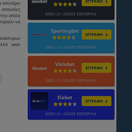
ΕΓΓΡΑΦΗ
α ποντάρει
 απουσίες
ΕΕΕΠ | 21+ | ΠΑΙΞΕ ΥΠΕΥΘΥΝΑ
στην οποία
μπορούν να
Sportingbet
ΕΓΓΡΑΦΗ
λόκληρων
λλά γκολ
ΕΕΕΠ | 21+ | ΠΑΙΞΕ ΥΠΕΥΘΥΝΑ
Vistabet
ΕΓΓΡΑΦΗ
ΕΕΕΠ | 21+ | ΠΑΙΞΕ ΥΠΕΥΘΥΝΑ
Elabet
ΕΓΓΡΑΦΗ
ΕΕΕΠ | 21+ | ΠΑΙΞΕ ΥΠΕΥΘΥΝΑ