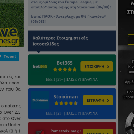
στους ομίλους του Europa League, με
έπαθλο* ανταμοιβής στη Stoiximan (06/08)!
bwin: ΠΑΟΚ – Άντερλεχτ με 0% Γκανιότα*
(06/08)!
Καλύτερες Στοιχηματικές
Ιστοσελίδες
Tweet
Bet365
ΕΠΙΣΚΕΨΗ
απητές και
ΕΕΕΠ | 21+ | ΠΑΙΞΕ ΥΠΕΥΘΥΝΑ
άλα ποσά.
των που θα
Stoiximan
ΕΓΓΡΑΦΗ
 ο παίκτης
ο Over 2,5
ΕΕΕΠ | 21+ | ΠΑΙΞΕ ΥΠΕΥΘΥΝΑ
ε στο Over
 στο Under
κολ (0 ή 1
Pamestoixima.gr