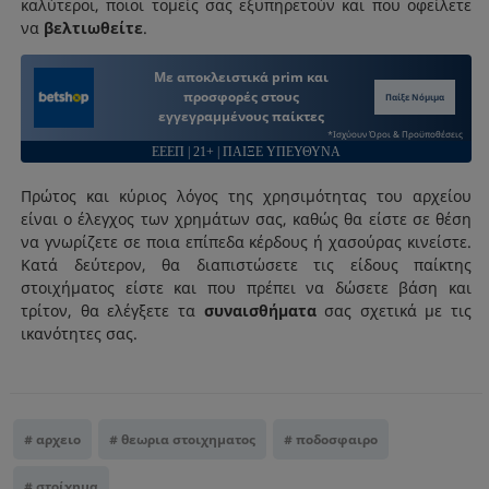
καλύτεροι, ποιοι τομείς σας εξυπηρετούν και που οφείλετε
να
βελτιωθείτε
.
Με αποκλειστικά prim και
προσφορές στους
Παίξε Νόμιμα
εγγεγραμμένους παίκτες
*Ισχύουν Όροι & Προϋποθέσεις
ΕΕΕΠ | 21+ | ΠΑΙΞΕ ΥΠΕΥΘΥΝΑ
Πρώτος και κύριος λόγος της χρησιμότητας του αρχείου
είναι ο έλεγχος των χρημάτων σας, καθώς θα είστε σε θέση
να γνωρίζετε σε ποια επίπεδα κέρδους ή χασούρας κινείστε.
Κατά δεύτερον, θα διαπιστώσετε τις είδους παίκτης
στοιχήματος είστε και που πρέπει να δώσετε βάση και
τρίτον, θα ελέγξετε τα
συναισθήματα
σας σχετικά με τις
ικανότητες σας.
αρχειο
θεωρια στοιχηματος
ποδοσφαιρο
στοίχημα