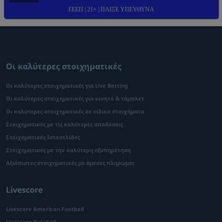
ΕΕΕΠ | 21+ | ΠΑΙΞΕ ΥΠΕΥΘΥΝΑ
Οι καλύτερες στοιχηματικές
Οι καλύτερες στοιχηματικές για Live Betting
Οι καλύτερες στοιχηματικές για κινητό & τάμπλετ
Οι καλύτερες στοιχηματικές σε ειδικά στοιχήματα
Στοιχηματικές με τις καλύτερες αποδόσεις
Στοιχηματικές Ιστοσελίδες
Στοιχηματικές με την καλύτερη εξυπηρέτηση
Αξιόπιστες στοιχηματικές με άμεσες πληρωμές
Livescore
Livescore American Football
Livescore Baseball