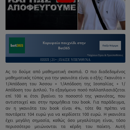
Κορυφαίο παιχνίδι στην
Παίξε Νόμιμα
Bet365
*Ισχύουν Όροι & Προϋποθέσεις
ΕΕΕΠ | 21+ | ΠΑΙΞΕ ΥΠΕΥΘΥΝΑ
Ας το δούμε από μαθηματική σκοπιά. Ο πιο διαδεδομένος
μαθηματικός τύπος για την γκανιότα είναι ο εξής: Γκανιότα =
1/Απόδοση του Άσσου + 1/Απόδοση της Ισοπαλίας + 1/
Απόδοση του Διπλού. Το εξαγόμενο ποσό πολλαπλασιάζεται
επί 100 κι έτσι βγαίνει το ποσοστό της γκανιότας, που
αντιστοιχεί και στην προμήθεια του book. Για παράδειγμα,
αν η γκανιότα του book είναι 4%, τότε θα πρέπει να
ποντάρετε 104 ευρώ για να κερδίσετε 100 ευρώ. Η γκανιότα
έχει μεγάλη σημασία, καθώς όσο μεγαλύτερη είναι, τόσο
περισσότερο μειώνονται τα κέρδη του παίκτη. Αυτή