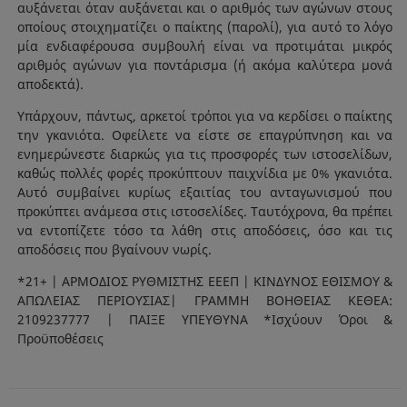
αυξάνεται όταν αυξάνεται και ο αριθμός των αγώνων στους
οποίους στοιχηματίζει ο παίκτης (παρολί), για αυτό το λόγο
μία ενδιαφέρουσα συμβουλή είναι να προτιμάται μικρός
αριθμός αγώνων για ποντάρισμα (ή ακόμα καλύτερα μονά
αποδεκτά).
Υπάρχουν, πάντως, αρκετοί τρόποι για να κερδίσει ο παίκτης
την γκανιότα. Οφείλετε να είστε σε επαγρύπνηση και να
ενημερώνεστε διαρκώς για τις προσφορές των ιστοσελίδων,
καθώς πολλές φορές προκύπτουν παιχνίδια με 0% γκανιότα.
Αυτό συμβαίνει κυρίως εξαιτίας του ανταγωνισμού που
προκύπτει ανάμεσα στις ιστοσελίδες. Ταυτόχρονα, θα πρέπει
να εντοπίζετε τόσο τα λάθη στις αποδόσεις, όσο και τις
αποδόσεις που βγαίνουν νωρίς.
*​21+ | ΑΡΜΟΔΙΟΣ ΡΥΘΜΙΣΤΗΣ ΕΕΕΠ | ΚΙΝΔΥΝΟΣ ΕΘΙΣΜΟΥ &
ΑΠΩΛΕΙΑΣ ΠΕΡΙΟΥΣΙΑΣ| ΓΡΑΜΜΗ ΒΟΗΘΕΙΑΣ ΚΕΘΕΑ:
2109237777 | ΠΑΙΞΕ ΥΠΕΥΘΥΝΑ *Ισχύουν Όροι &
Προϋποθέσεις