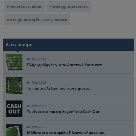
γκανιότα τι είναι
στοίχημα γκανιότα
στοιχηματική θεωρία γκανιότα
Δείτε ακόμη
04 Μάι 2022
Πλήρης οδηγός για το Ασιατικό Χάντικαπ
04 Μάι 2022
Το πλήρες λεξικό του στοιχήματος
03 Μάι 2022
Τι είναι και ποια η λογική του Cash Out
02 Μάι 2022
Μάθετε για το παρολί: Πλεονεκτήματα και