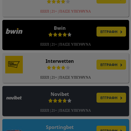
ΕΕΕΠ | 21+ | ΠΑΙΞΕ ΥΠΕΥΘΥΝΑ
Bwin
ΕΓΓΡΑΦΗ
ΕΕΕΠ | 21+ | ΠΑΙΞΕ ΥΠΕΥΘΥΝΑ
Interwetten
ΕΓΓΡΑΦΗ
ΕΕΕΠ | 21+ | ΠΑΙΞΕ ΥΠΕΥΘΥΝΑ
Novibet
ΕΓΓΡΑΦΗ
ΕΕΕΠ | 21+ | ΠΑΙΞΕ ΥΠΕΥΘΥΝΑ
Sportingbet
ΕΓΓΡΑΦΗ