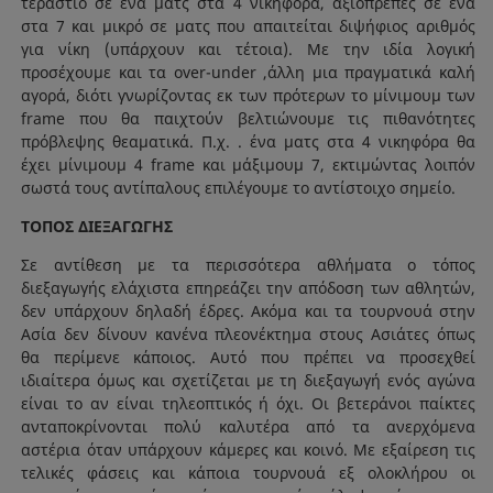
τεράστιο σε ένα ματς στα 4 νικηφόρα, αξιοπρεπές σε ένα
στα 7 και μικρό σε ματς που απαιτείται διψήφιος αριθμός
για νίκη (υπάρχουν και τέτοια). Με την ιδία λογική
προσέχουμε και τα over-under ,άλλη μια πραγματικά καλή
αγορά, διότι γνωρίζοντας εκ των πρότερων το μίνιμουμ των
frame που θα παιχτούν βελτιώνουμε τις πιθανότητες
πρόβλεψης θεαματικά. Π.χ. . ένα ματς στα 4 νικηφόρα θα
έχει μίνιμουμ 4 frame και μάξιμουμ 7, εκτιμώντας λοιπόν
σωστά τους αντίπαλους επιλέγουμε το αντίστοιχο σημείο.
ΤΟΠΟΣ ΔΙΕΞΑΓΩΓΗΣ
Σε αντίθεση με τα περισσότερα αθλήματα ο τόπος
διεξαγωγής ελάχιστα επηρεάζει την απόδοση των αθλητών,
δεν υπάρχουν δηλαδή έδρες. Ακόμα και τα τουρνουά στην
Ασία δεν δίνουν κανένα πλεονέκτημα στους Ασιάτες όπως
θα περίμενε κάποιος. Αυτό που πρέπει να προσεχθεί
ιδιαίτερα όμως και σχετίζεται με τη διεξαγωγή ενός αγώνα
είναι το αν είναι τηλεοπτικός ή όχι. Οι βετεράνοι παίκτες
ανταποκρίνονται πολύ καλυτέρα από τα ανερχόμενα
αστέρια όταν υπάρχουν κάμερες και κοινό. Με εξαίρεση τις
τελικές φάσεις και κάποια τουρνουά εξ ολοκλήρου οι