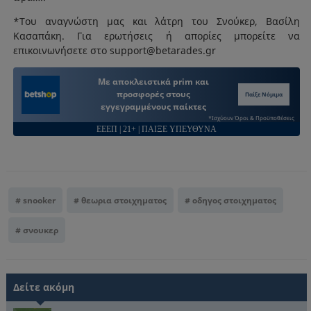
*Του αναγνώστη μας και λάτρη του Σνούκερ, Βασίλη
Κασαπάκη. Για ερωτήσεις ή απορίες μπορείτε να
επικοινωνήσετε στο
support@betarades.gr
Με αποκλειστικά prim και
προσφορές στους
Παίξε Νόμιμα
εγγεγραμμένους παίκτες
*Ισχύουν Όροι & Προϋποθέσεις
ΕΕΕΠ | 21+ | ΠΑΙΞΕ ΥΠΕΥΘΥΝΑ
snooker
θεωρια στοιχηματος
οδηγος στοιχηματος
σνουκερ
Δείτε ακόμη