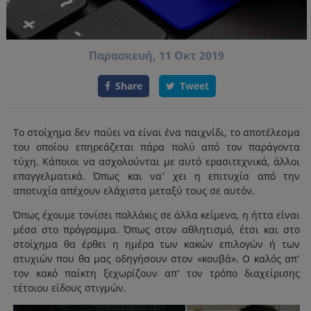
Παρασκευή, 11 Οκτ 2019
Share
Tweet
Το στοίχημα δεν παύει να είναι ένα παιχνίδι, το αποτέλεσμα
του οποίου επηρεάζεται πάρα πολύ από τον παράγοντα
τύχη. Κάποιοι να ασχολούνται με αυτό ερασιτεχνικά, άλλοι
επαγγελματικά. Όπως και να’ χει η επιτυχία από την
αποτυχία απέχουν ελάχιστα μεταξύ τους σε αυτόν.
Όπως έχουμε τονίσει πολλάκις σε άλλα κείμενα, η ήττα είναι
μέσα στο πρόγραμμα. Όπως στον αθλητισμό, έτσι και στο
στοίχημα θα έρθει η ημέρα των κακών επιλογών ή των
ατυχιών που θα μας οδηγήσουν στον «κουβά». Ο καλός απ’
τον κακό παίκτη ξεχωρίζουν απ’ τον τρόπο διαχείρισης
τέτοιου είδους στιγμών.