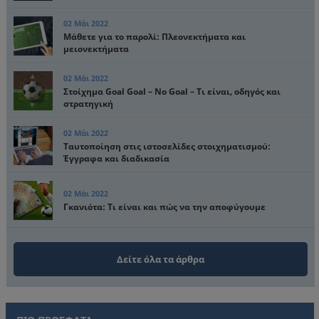
02 Μάι 2022
Μάθετε για το παρολί: Πλεονεκτήματα και
μειονεκτήματα
02 Μάι 2022
Στοίχημα Goal Goal – No Goal – Τι είναι, οδηγός και
στρατηγική
02 Μάι 2022
Ταυτοποίηση στις ιστοσελίδες στοιχηματισμού:
Έγγραφα και διαδικασία
02 Μάι 2022
Γκανιότα: Τι είναι και πώς να την αποφύγουμε
Δείτε όλα τα άρθρα