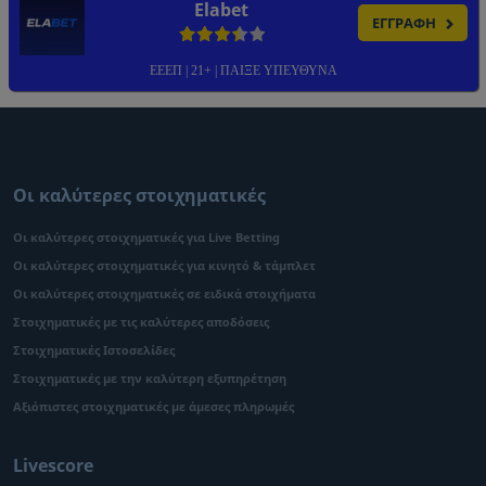
Elabet
ΕΓΓΡΑΦΗ
ΕΕΕΠ | 21+ | ΠΑΙΞΕ ΥΠΕΥΘΥΝΑ
Οι καλύτερες στοιχηματικές
Οι καλύτερες στοιχηματικές για Live Betting
Οι καλύτερες στοιχηματικές για κινητό & τάμπλετ
Οι καλύτερες στοιχηματικές σε ειδικά στοιχήματα
Στοιχηματικές με τις καλύτερες αποδόσεις
Στοιχηματικές Ιστοσελίδες
Στοιχηματικές με την καλύτερη εξυπηρέτηση
Αξιόπιστες στοιχηματικές με άμεσες πληρωμές
Livescore