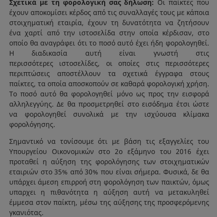
Σχετικά με τη φορολογική σας δήλωση:
Οι παίκτες που
έχουν αποκομίσει κέρδος από τις συναλλαγές τους με κάποια
στοιχηματική εταιρία, έχουν τη δυνατότητα να ζητήσουν
ένα χαρτί από την ιστοσελίδα στην οποία κέρδισαν, στο
οποίο θα αναγράφει ότι το ποσό αυτό έχει ήδη φορολογηθεί.
Η διαδικασία αυτή είναι γνωστή στις
περισσότερες ιστοσελίδες, οι οποίες στις περισσότερες
περιπτώσεις αποστέλλουν τα σχετικά έγγραφα στους
παίκτες, τα οποία αποσκοπούν σε καθαρά φορολογική χρήση.
Το ποσό αυτό θα φορολογηθεί μόνο ως προς την εισφορά
αλληλεγγύης. Δε θα προσμετρηθεί στο εισόδημα έτσι ώστε
να φορολογηθεί συνολικά με την ισχύουσα κλίμακα
φορολόγησης.
Σημαντικό να τονίσουμε ότι με βάση τις εξαγγελίες του
Υπουργείου Οικονομικών στο 2ο εξάμηνο του 2016 έχει
προταθεί η αύξηση της φορολόγησης των στοιχηματικών
εταιριών στο 35% από 30% που είναι σήμερα. Φυσικά, δε θα
υπάρχει άμεση επιρροή στη φορολόγηση των παικτών, όμως
υπαρχει η πιθανότητα η αύξηση αυτή να μετακυληθεί
έμμεσα στον παίκτη, μέσω της αύξησης της προσφερόμενης
γκανιότας.