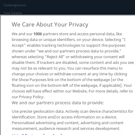
Casinogreece
Live Casino
Casinohome
We Care About Your Privacy
We and our
1006
partners store and access personal data, like
Πολιτική
Πολιτική Χρήσης
Υπεύθυνος
browsing data or unique identifiers, on your device. Selecting "I
Accept" enables tracking technologies to support the purposes
Απορρήτου
Cookies
Στοιχηματισμός
shown under "we and our partners process data to provide,"
©2026
Liveagones
All rights reserved.
whereas selecting "Reject All" or withdrawing your consent will
21+
disable them. If trackers are disabled, some content and ads you see
may not be as relevant to you. You can resurface this menu to
change your choices or withdraw consent at any time by clicking
the Show Purposes link on the bottom of the webpage [or the
floating icon on the bottom-left of the webpage, if applicable]. Your
choices will have effect within our Website. For more details, refer to
our Privacy Policy.
We and our partners process data to provide:
Use precise geolocation data. Actively scan device characteristics for
identification. Store and/or access information on a device.
Personalised advertising and content, advertising and content
measurement, audience research and services development.