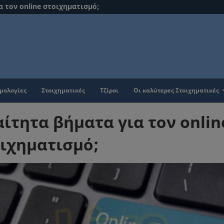
α τον online στοιχηματισμό;
μολογίες
Στοιχηματικές
Τζίροι
Οι καλύτερες Στοιχηματικές
αίτητα βήματα για τον onlin
ιχηματισμό;