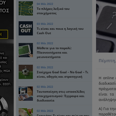
04 Μάι 2022
Το πλήρες λεξικό του
στοιχήματος
03 Μάι 2022
Τι είναι και ποια η λογική του
Cash Out
02 Μάι 2022
Μάθετε για το παρολί:
Πλεονεκτήματα και
μειονεκτήματα
Πέμπτη,
02 Μάι 2022
Στοίχημα Goal Goal – No Goal – Τι
είναι, οδηγός και στρατηγική
Η online
διαδικασ
02 Μάι 2022
πράγματα
Ταυτοποίηση στις ιστοσελίδες
είναι τα
στοιχηματισμού: Έγγραφα και
ανάληψης.
διαδικασία
Α) Για τη
02 Μάι 2022
παραθέτο
Γκανιότα: Τι είναι και πώς να την