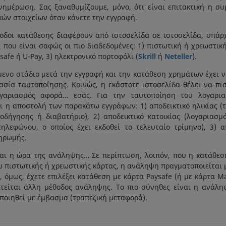
νημέρωση. Σας ξαναθυμίζουμε, μόνο, ότι είναι επιτακτική η 
ών στοιχείων όταν κάνετε την εγγραφή.
θοδοι κατάθεσης διαφέρουν από ιστοσελίδα σε ιστοσελίδα, υπά
 που είναι σαφώς οι πιο διαδεδομένες: 1) πιστωτική ή χρεωστική
safe ή U-Pay, 3) ηλεκτρονικό πορτοφόλι (
Skrill
ή
Neteller
).
μενο στάδιο μετά την εγγραφή και την κατάθεση χρημάτων έχει ν
κασία ταυτοποίησης. Κοινώς, η εκάστοτε ιστοσελίδα θέλει να πι
ογαριασμός αφορά… εσάς. Για την ταυτοποίηση του λογαρι
αι η αποστολή των παρακάτω εγγράφων: 1) αποδεικτικό ηλικίας (
οδήγησης ή διαβατήριο), 2) αποδεικτικό κατοικίας (λογαριασ
τηλεφώνου, ο οποίος έχει εκδοθεί το τελευταίο τρίμηνο), 3) α
ηρωμής.
και η ώρα της ανάληψης… Σε περίπτωση, λοιπόν, που η κατάθεσ
ω πιστωτικής ή χρεωστικής κάρτας, η ανάληψη πραγματοποιείται μ
, όμως, έχετε επιλέξει κατάθεση με κάρτα Paysafe (ή με κάρτα Ma
ιτείται άλλη μέθοδος ανάληψης. Το πιο σύνηθες είναι η ανάλ
ποιηθεί με έμβασμα (τραπεζική μεταφορά).