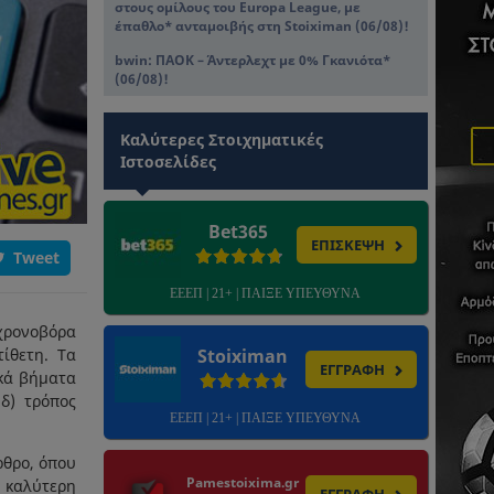
στους ομίλους του Europa League, με
έπαθλο* ανταμοιβής στη Stoiximan (06/08)!
bwin: ΠΑΟΚ – Άντερλεχτ με 0% Γκανιότα*
(06/08)!
Καλύτερες Στοιχηματικές
Ιστοσελίδες
Bet365
ΕΠΙΣΚΕΨΗ
Tweet
ΕΕΕΠ | 21+ | ΠΑΙΞΕ ΥΠΕΥΘΥΝΑ
 χρονοβόρα
ίθετη. Τα
Stoiximan
ΕΓΓΡΑΦΗ
κά βήματα
 δ) τρόπος
ΕΕΕΠ | 21+ | ΠΑΙΞΕ ΥΠΕΥΘΥΝΑ
ρθρο, όπου
Pamestoixima.gr
ν καλύτερη