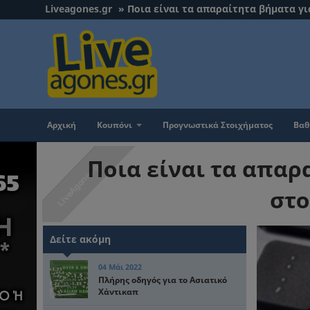
Liveagones.gr
»
Ποια είναι τα απαραίτητα βήματα γι
Αρχική
Κουπόνι
Προγνωστικά Στοιχήματος
Βαθ
Ποια είναι τα απαρ
στο
Δείτε ακόμη
04 Μάι 2022
Πλήρης οδηγός για το Ασιατικό
Χάντικαπ