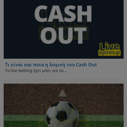
Τι είναι και ποια η λογική του Cash Out
Το live betting έχει μπει για τα...