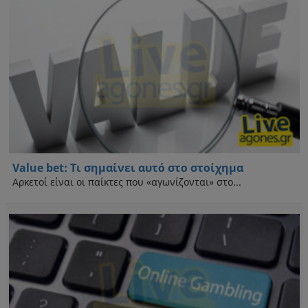
Value bet: Τι σημαίνει αυτό στο στοίχημα
Αρκετοί είναι οι παίκτες που «αγωνίζονται» στο...