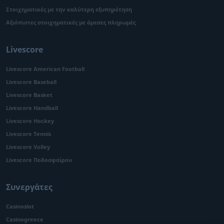
Στοιχηματικές με την καλύτερη εξυπηρέτηση
Αξιόπιστες στοιχηματικές με άμεσες πληρωμές
Livescore
Livescore American Football
Livescore Baseball
Livescore Basket
Livescore Handball
Livescore Hockey
Livescore Tennis
Livescore Volley
Livescore Ποδοσφαίρου
Συνεργάτες
Casinoslot
Casinogreece