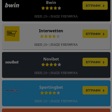
Bwin
ΕΓΓΡΑΦΗ
ΕΕΕΠ | 21+ | ΠΑΙΞΕ ΥΠΕΥΘΥΝΑ
Interwetten
ΕΓΓΡΑΦΗ
ΕΕΕΠ | 21+ | ΠΑΙΞΕ ΥΠΕΥΘΥΝΑ
Novibet
ΕΓΓΡΑΦΗ
ΕΕΕΠ | 21+ | ΠΑΙΞΕ ΥΠΕΥΘΥΝΑ
Sportingbet
ΕΓΓΡΑΦΗ
ΕΕΕΠ | 21+ | ΠΑΙΞΕ ΥΠΕΥΘΥΝΑ