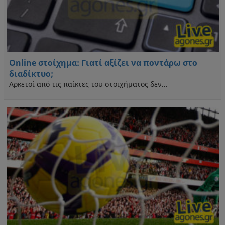
Online στοίχημα: Γιατί αξίζει να ποντάρω στο
διαδίκτυο;
Αρκετοί από τις παίκτες του στοιχήματος δεν...