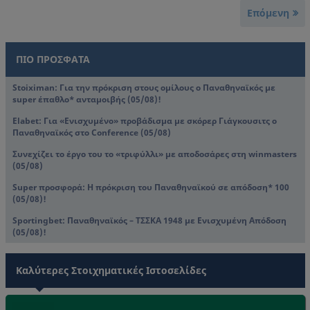
Επόμενη
ΠΙΟ ΠΡΟΣΦΑΤΑ
Stoiximan: Για την πρόκριση στους ομίλους ο Παναθηναϊκός με
super έπαθλο* ανταμοιβής (05/08)!
Elabet: Για «Ενισχυμένο» προβάδισμα με σκόρερ Γιάγκουσιτς ο
Παναθηναϊκός στο Conference (05/08)
Συνεχίζει το έργο του το «τριφύλλι» με αποδοσάρες στη winmasters
(05/08)
Super προσφορά: Η πρόκριση του Παναθηναϊκού σε απόδοση* 100
(05/08)!
Sportingbet: Παναθηναϊκός – ΤΣΣΚΑ 1948 με Ενισχυμένη Απόδοση
(05/08)!
Καλύτερες Στοιχηματικές Ιστοσελίδες